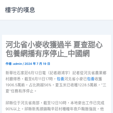
跳
樓宇的嘆息
至
主
要
內
容
河北省小麥收獲過半 夏查甜心
包養網播有序停止_中國網
作者:
admin
/
2024 年 7 月 19 日
新華社石家莊6月12日電（記者趙鴻宇）記者從河北省農業鄉
村廳得悉，截至6月11日17時，
包養
河北省小麥已
包養
收獲
1906.5萬畝，占比跨越56%，夏玉米已收穫1228.5萬畝，“三
夏”任務有序停止。
邱縣位于河北省南部，截至12日10時，本地麥出工作已完成
90%以上。邱縣新馬頭鎮鞠辛莊村種糧年夜戶鞠振強說，他