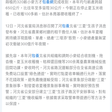
蒔植的320畝小麥方才
包養網
完成收割，本年均勻畝產跨越
650公斤，比往年至多晉陞30公斤。今朝正在停止夏玉米收
穫，已收穫100多畝，估計本周基礎收穫終了。
12日，河北省當局消息辦召開了河
包養
北省“三夏”生孩子消息
發布會，河北省農業鄉村廳的相干擔任人稱，估計本年夏糧
將持續浮現面積、單產、總產“三增添”態勢，小麥總產量無望
初次衝破300億斤年夜關。
據先容，本年河
包養
北省共組織和調劑小麥結合收割機、拖
沓機、夏玉米收穫機、秸稈還田機等200余萬臺農業機械投進
田間功課。麥收時代，河北省路況運輸部分在全省高速公路
免費站口設置“綠色通道”，實時打點夏收車輛通行允許，落實
不花錢政策，避免農機運輸受阻；河北省景象部分啟動“三夏”
景象辦事，制發夏收夏種景象辦事專報，實時做好預告預
警；河北省公安部分建立“三夏”生孩子路況平安辦事站，對有
組織的“三夏”機收編隊，依據需求采取警車帶道通行等方法予
以保證。