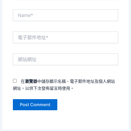
Name*
電
子
郵
件
網
地
站
址
網
*
址
在
瀏覽器
中儲存顯示名稱、電子郵件地址及個人網站
網址，以供下次發佈留言時使用。