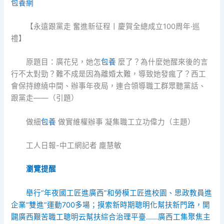
包養網
【永遠跟黨走 奮進新征程丨慶賀全總成立100周年·巡
禮】
原題目：廣花兒，她怎
包養
麼了？為什麼她醒來後的言
行不太對勁？難不成是因為離婚太難，導致她發瘋了？西工
會保持繚繞中間、辦事年夜局，連合領導職工群眾聽黨話、
跟黨走——（引題）
做細
包養
做實維權辦事 凝集職工立功偉力（主題）
工人日報-中工網記者 龐慧敏
瀏覽提醒
舉行“年夜國工匠進廣西”和勞模工匠進校園、思政教員進
企業“雙進”運動700多場；摸索新時期聰明化幫扶新門路，開
闢廣西艱苦職工聰明云幫扶綜合治理平臺……廣西工集聚焦主