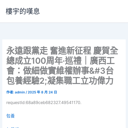
跳
樓宇的嘆息
至
主
要
內
容
永遠跟黨走 奮進新征程 慶賀全
總成立100周年·巡禮｜廣西工
會：做細做實維權辦事&#3台
包養經驗2;凝集職工立功偉力
作者:
admin
/
2025 年 8 月 24 日
requestId:68a89ceb682327.49541170.
包養