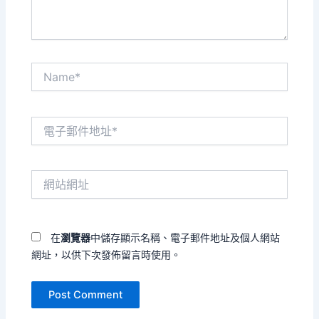
Name*
電
子
郵
件
網
地
站
址
網
*
址
在
瀏覽器
中儲存顯示名稱、電子郵件地址及個人網站
網址，以供下次發佈留言時使用。