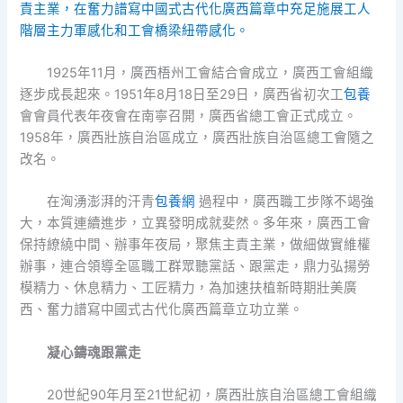
責主業，在奮力譜寫中國式古代化廣西篇章中充足施展工人
階層主力軍感化和工會橋梁紐帶感化。
1925年11月，廣西梧州工會結合會成立，廣西工會組織
逐步成長起來。1951年8月18日至29日，廣西省初次工
包養
會會員代表年夜會在南寧召開，廣西省總工會正式成立。
1958年，廣西壯族自治區成立，廣西壯族自治區總工會隨之
改名。
在洶湧澎湃的汗青
包養網
過程中，廣西職工步隊不竭強
大，本質連續進步，立異發明成就斐然。多年來，廣西工會
保持繚繞中間、辦事年夜局，聚焦主責主業，做細做實維權
辦事，連合領導全區職工群眾聽黨話、跟黨走，鼎力弘揚勞
模精力、休息精力、工匠精力，為加速扶植新時期壯美廣
西、奮力譜寫中國式古代化廣西篇章立功立業。
凝心鑄魂跟黨走
20世紀90年月至21世紀初，廣西壯族自治區總工會組織