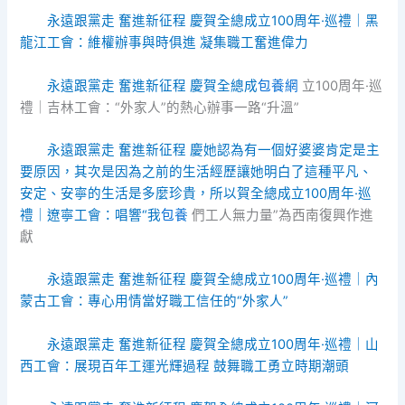
永遠跟黨走 奮進新征程 慶賀全總成立100周年·巡禮｜黑
龍江工會：維權辦事與時俱進 凝集職工奮進偉力
永遠跟黨走 奮進新征程 慶賀全總成
包養網
立100周年·巡
禮｜吉林工會：“外家人”的熱心辦事一路“升溫”
永遠跟黨走 奮進新征程 慶她認為有一個好婆婆肯定是主
要原因，其次是因為之前的生活經歷讓她明白了這種平凡、
安定、安寧的生活是多麼珍貴，所以賀全總成立100周年·巡
禮｜遼寧工會：唱響“我
包養
們工人無力量”為西南復興作進
獻
永遠跟黨走 奮進新征程 慶賀全總成立100周年·巡禮｜內
蒙古工會：專心用情當好職工信任的“外家人”
永遠跟黨走 奮進新征程 慶賀全總成立100周年·巡禮｜山
西工會：展現百年工運光輝過程 鼓舞職工勇立時期潮頭