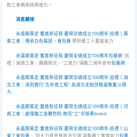
和工會橋梁紐帶感化。
消息鏈接
永遠跟黨走 奮進新征程 慶賀全總成立100周年·巡禮丨廣
東工會：傳承白色基因，會
包養
聚財產工人奮進氣力
永遠跟黨走 奮進新征程 慶賀全總成立100周年
包養網
·巡
禮丨湖南工會：賡續榮光，“工氣力”涌動三湘年夜地
包養網
永遠跟黨走 奮進新征程 慶賀全總成立100周年·巡禮丨湖
北工會：深刻實行“五年夜工程” 為湖北支點扶植凝集奮斗偉
力
永遠跟黨走 奮進新征程 慶賀全總成立100周年·巡禮丨河
南工會：處理職工急難愁盼 擦亮“工”字辦事brand
永遠跟黨走 奮進新征程 慶賀全總成立100周年·巡禮丨山
東工會
包養
：加大力度思惟政治引領 凝集職工奮進氣力
包養