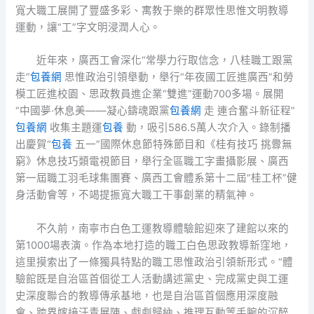
寬大職工展開了豐盛多彩、寓教于樂的群眾性思惟文明教導
運動，讓“工”字文明浸潤人心。
近年來，廣西工會深化“常學力行取信念，八桂職工跟黨
走”
包養網
思惟政治引領舉動，舉行“年夜國工匠進廣西”和勞
模工匠進校園、思政教員進企業“雙進”運動700多場。展開
“中國夢·休息美——凝心鑄魂跟黨
包養網
走 連合奮斗新征程”
包養網
收集主題運
包養
動，吸引586.5萬人次介入。錄制播
出慶賀“
包養
五一”國際休息節特殊節目和《桂有技巧 挑釁無
窮》休息技巧類電視節目，舉行全區職工字畫攝影展、廣西
第一屆職工羽毛球集團賽、廣西工會體系第十二屆“桂工杯”健
身活動會等，不竭提振寬大職工干事創業的精氣神。
不久前，南寧市白色工運教導體驗館迎來了建館以來的
第1000場表演。作為本地打造的職工白色思政教導新窪地，
這里摸索出了一條獨具特點的職工思惟政治引領新形式。“體
驗館既是自治區首個從工人活動講述黨史、完成黨史與工運
史深度聯合的教導傳承基地，也是自治區首個應用深度融
會、跨界嫁接汗青展陳、戲劇歸納、推理互動等手腕的沉醉