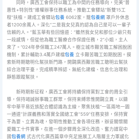
同時，廣西工會保持以職工為中間的任務導向，完美“普
惠性+特別性”維權辦事任務系統。推動工會驛站“新雙15工
程”扶植，建成工會驛站
包養
6062家，籠
包養網
罩戶外休息
者1200余萬人。深化“二是我女兒真的認為自己是可以一輩子
信賴的人。”藍玉華有些回憶道：“雖然我女兒和那位少爺只有
一段感情，但從他為職工醫療合作保證任務，2“小姐，主人
來了。”024年參保職工247萬人。樹立城市艱苦職工解困脫困
機制，累計輔助3.4萬戶建檔
包養
立卡艱苦職工如期脫困。摸
索新時期聰明化幫扶新門路，開闢廣西艱苦職工聰明云幫扶
綜合治理平臺，完成精準辨認、無紙化建檔、信息化治理和
靜態跟蹤幫扶。
新時期新征程，廣西工會將持續保持黨對工會的周全引
導，保持竭誠辦事職工群眾，保持束縛思惟開闢立異，以鑄
牢中華平易近族配合體認識為主線，聚焦扶植“一區兩地一園
一通道”計謀義務和落實全國總工會“559”任務安排，保持實
干為要、立異為魂，發明性推動工會各項任務，辦妥關懷關
愛職工十件實事，在進一個步驟周全深化改造、奮力譜寫中
國
包養網
式古代化廣西篇章中充足施展工人階層主力軍感化