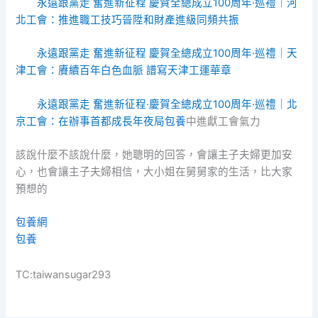
永遠跟黨走 奮進新征程 慶賀全總成立100周年·巡禮｜河
北工會：推進職工技巧晉陞和財產進級同頻共振
永遠跟黨走 奮進新征程 慶賀全總成立100周年·巡禮｜天
津工會：賡續百年白色血脈 譜寫天津工運華章
永遠跟黨走 奮進新征程·慶賀全總成立100周年·巡禮｜北
京工會：在辦事首都成長年夜局
包養
中進獻工會氣力
該說什麼不該說什麼，她聰明的回答，會讓主子夫婦更加安
心，也會讓主子夫婦相信，大小姐在舅舅家的生活，比大家
預想的
包養網
包養
TC:taiwansugar293