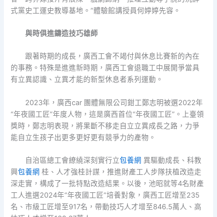
式黨史工運史教導基地。”體驗館講授員何婷婷先容。
與時俱進鑄造技巧雄師
跟著時期的成長，廣西工會不竭付與休息比賽新的內在
的事務。特殊是進進新時期，廣西工會退職工中展開爭當具
有立異認識、立異才能的新型休息者系列運動。
2023年，廣西car 團體無限公司鉗工鄭志明被選2022年
“年夜國工匠”年度人物，這是廣西首位“年夜國工匠”。上臺領
獎時，鄭志明表現，將果斷不移走自立立異成長之路，力爭
能自立生孩子出更多更好更有競爭力的產物。
自治區總工會繚繞深刻實行立
包養網
異驅動成長、科教
興
包養網
桂、人才強桂計謀，推進財產工人步隊扶植改造走
深走實，構成了一批特點改造結果。以後，池昭就等4名財產
工人進選2024年“年夜國工匠”培養對象，廣西工匠增至235
名、市級工匠增至917名，帶動技巧人才增至846.5萬人、高