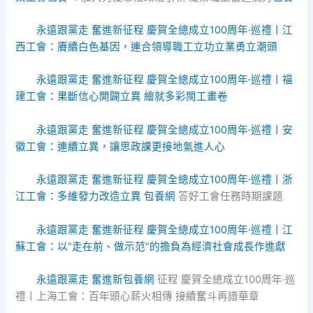
永遠跟黨走 奮進新征程 慶賀全總成立100周年·巡禮丨江
西工會：賡續白色基因，連合領導職工立功立業勇立潮頭
永遠跟黨走 奮進新征程 慶賀全總成立100周年·巡禮丨福
建工會：果斷信心開闢立異 繪就多彩閩工畫卷
永遠跟黨走 奮進新征程 慶賀全總成立100周年·巡禮丨安
徽工會：連續立異，讓思政課更接地氣進人心
永遠跟黨走 奮進新征程 慶賀全總成立100周年·巡禮丨浙
江工會：多維發力改造立異
包養網
答好工會任務時期課題
永遠跟黨走 奮進新征程 慶賀全總成立100周年·巡禮丨江
蘇工會：以“走在前、做示范”的擔負為經濟社會成長作進獻
永遠跟黨走 奮進新
包養網
征程 慶賀全總成立100周年·巡
禮丨上海工會：百年頭心薪火相傳 接續奮斗再譜華章