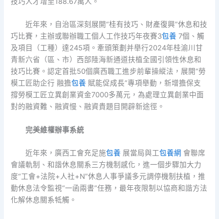
技巧人才增至188.67萬人。
近年來，自治區深刻展開“桂有技巧、財產復興”休息和技
巧比賽，主辦或聯辦職工個人工作技巧年夜賽3
包養
7個、觸
及項目（工種）達245項。牽頭策劃并舉行2024年桂渝川甘
青新六省（區、市）西部陸海新通道扶植全國引領性休息和
技巧比賽。認定首批50個廣西職工進步前輩操縱法，展開“勞
模工匠助企行 融擔
包養
賦能促成長”專項舉動，新增擔保支
撐勞模工匠立異創業資金7000多萬元，為處理立異創業中面
對的融資難、融資慢、融資貴題目開辟新途徑。
完美維權辦事系統
近年來，廣西工會充足施
包養
展當局與工
包養網
會聯席
會議軌制、和諧休息關系三方機制感化，進一個步驟加大力
度“工會+法院+人社+N”休息人事爭議多元調停機制扶植，推
動休息法令監視“一函兩書”任務，最年夜限制以協商和諧方法
化解休息關系牴觸。