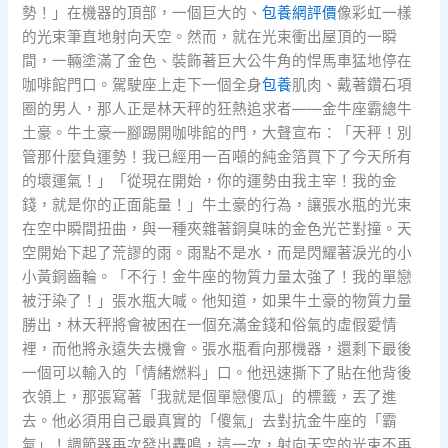
勢！」在機器的頂部，一個巨大的、
包養網評價
像彩虹一樣
的光束筆直地射向天空。然而，就在光束衝出屋頂的一瞬
間，一輛塗滿了金色、裝飾著巨大公牛角的悍馬車猛地停在
咖啡館門口。駕駛座上走下一個全身
包養
肌肉、戴著鑽石項
圈的男人，那人正是林天秤的狂熱追求者——金牛座霸總牛
土豪。牛土豪一腳踢開咖啡館的門，大聲宣布：「天秤！別
管那什麼負運勢！我已經用一百噸的純金箔買下了今天所有
的壞運氣！」「從現在開始，你的運勢由我主宰！我的金
錢，就是你的正面能量！」牛土豪的行為，讓張水瓶的光束
在空中瞬間扭曲，與一種夾雜著銅臭味的金色光芒對撞。天
空開始下起了荒謬的雨。雨點不是水，而是閃耀著淚光的小
小黃銅齒輪。「不行！金牛座的物質力量太強了！我的單戀
被汙染了！」張水瓶大喊。他知道，如果牛土豪的物質力量
勝出，林天秤將會被困在一個充滿金錢和俗氣的虛假愛情
裡，而他將永遠失去機會。張水瓶看向那機器，還剩下最後
一個可以輸入的「情緒燃料」口。他迅速撕下了貼在他背後
衣領上，那張寫著「我就是個單戀傻瓜」的標籤，丟了進
去。他必須用自己最真實的「傻氣」去對抗金牛座的「霸
氣」！調節器再次發出轟鳴，這一次，射向天空的光束不再