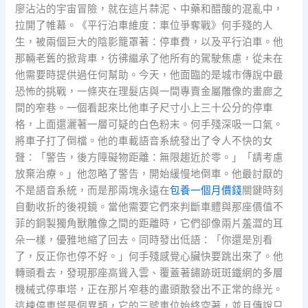
廖沾沾的宇宙冒險，就在這片蒜泥、中藥和醋酸的混亂中，
拉開了帷幕。《平行泊車維度：車位爭奪戰》何手殘的人
生，被兩個巨大的陰影籠罩著：停車費，以及平行泊車。他
那輛老舊的掀背車，彷彿繼承了他所有的駕駛焦慮，從未在
他需要時提供過任何幫助。今天，他面臨的是城市傳說中最
恐怖的挑戰，一條夾在理髮店與一間專賣金屬雕像的畫廊之
間的窄巷。一個看起來比他車子尺寸小上三十公分的停車
格，上面還灑著一層可疑的白色粉末。何手殘深吸一口氣。
將車子打了倒檔。他的車載語音系統發出了令人不快的女
聲：「警告，後方障礙物距離：無限趨近於零。」「請考慮
放棄治療。」他忽略了警告，開始緩慢地倒車。他最討厭的
不是語音系統，而是那兩塊永遠在
包養一個月價錢
關鍵時刻
自動收折的後視鏡。當他需要它們來判斷車體與那座價值不
菲的銅製獨角獸雕像之間的距離時，它們卻像兩片羞澀的耳
朵一樣，優雅地縮了回去。同時發出低語：「你還是別看
了，反正你也停不好。」何手殘感覺心臟快要跳出來了。他
轉頭看去，發現那座高聳入雲、覆蓋著鏽跡斑斑鐵網的多層
機械式停車塔，正在那片窄巷的盡頭散發出不正常的綠光。
這棟停車塔是個異類，它的三號車位始終空著，並且傳說只