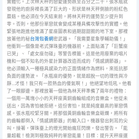
實體化。上次林天秤的戀愛運勢跌至百分之二十，張水瓶就
發現他的廚房裡長滿了巨大的、形狀是林天秤側臉的粉紅色
蘑菇。他必須在今天結束前，將林天秤的運勢至少提升到
零。否則，他那份單戀就會變成某種具備攻擊性的實體。他
緊張地跑進他堆滿了星座圖表和過期甜甜圈的地下室，那裡
放著他的秘
台灣包養網
密武器。「我需要星象學輔助儀！」
他衝到一個像是老式彈珠臺的機器前，上面貼滿了「巨蟹座
已哭」、「處女座勿碰」等警告標籤。這是他用廢棄的唱片
機和一個不知名的外星計算器改造而成的「情感調節器」。
他必須輸入一種極具感染力的正面情緒作為燃料，來抵抗那
負面的運勢波。「水瓶座的優勢，就是超脫一切的理性與冷
靜…才怪！我只有一腔熱血的傻氣啊！」他絕望地低吼。他看
了一眼腳邊。那裡放著一個他為林天秤準備了兩年的禮物：
一個用一萬塊小小的天秤座黃銅齒輪組成的音樂盒。他從未
送出，因為害怕被拒絕。這份害怕，就是純度最高的單戀情
感。張水瓶咬緊牙關，將那個黃銅齒輪音樂盒砸爛，將所有
的齒輪都倒入「情感調節器」的輸入口。機器發出刺耳的尖
叫，接著，彈珠臺上的燈光開始瘋狂閃爍，發出警告。「能
量超載！檢測到極致純粹的單戀能量！目標：提升天秤座運