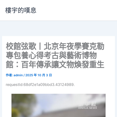
跳
樓宇的嘆息
至
主
要
內
容
校館弦歌丨北京年夜學賽克勒
專包養心得考古與藝術博物
館：百年傳承讓文物煥發重生
作者:
admin
/
2025 年 10 月 3 日
requestId:68df2e1a09bbd3.43124989.