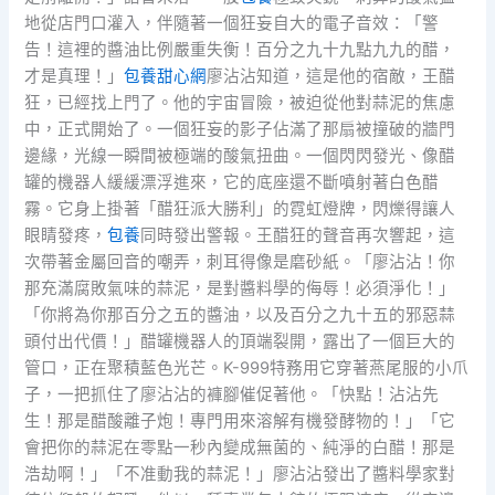
地從店門口灌入，伴隨著一個狂妄自大的電子音效：「警
告！這裡的醬油比例嚴重失衡！百分之九十九點九九的醋，
才是真理！」
包養甜心網
廖沾沾知道，這是他的宿敵，王醋
狂，已經找上門了。他的宇宙冒險，被迫從他對蒜泥的焦慮
中，正式開始了。一個狂妄的影子佔滿了那扇被撞破的牆門
邊緣，光線一瞬間被極端的酸氣扭曲。一個閃閃發光、像醋
罐的機器人緩緩漂浮進來，它的底座還不斷噴射著白色醋
霧。它身上掛著「醋狂派大勝利」的霓虹燈牌，閃爍得讓人
眼睛發疼，
包養
同時發出警報。王醋狂的聲音再次響起，這
次帶著金屬回音的嘲弄，刺耳得像是磨砂紙。「廖沾沾！你
那充滿腐敗氣味的蒜泥，是對醬料學的侮辱！必須淨化！」
「你將為你那百分之五的醬油，以及百分之九十五的邪惡蒜
頭付出代價！」醋罐機器人的頂端裂開，露出了一個巨大的
管口，正在聚積藍色光芒。K-999特務用它穿著燕尾服的小爪
子，一把抓住了廖沾沾的褲腳催促著他。「快點！沾沾先
生！那是醋酸離子炮！專門用來溶解有機發酵物的！」「它
會把你的蒜泥在零點一秒內變成無菌的、純淨的白醋！那是
浩劫啊！」「不准動我的蒜泥！」廖沾沾發出了醬料學家對