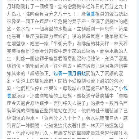
月球剛剛打了一個噴嚏，您的戀愛機率從昨日的百分之九十
九點九，陡降至負百分之八十七！」廣
包養
播員的聲音聽起
來像是一個正在經歷中年危機的雙子座，充滿了戲劇性的絕
望。張水瓶，一個典型的水瓶座，立刻感到一陣恐慌，這是
他患有「星座預報壓力症候群」後的標準反應。他單戀著住
在隔壁棟、經營一家「平衡美學」咖啡館的林天秤。林天秤
完美得像是從黃金分割線中走出來的藝術品。而張水瓶的人
生，則像一團被獅子座暴君隨意亂踢的毛線球，充滿了混亂
與錯位。他衝到窗邊，往外看去。整座城市已經因為這個突
如其來的「超級修正」
包養一個月價錢
而陷入了荒謬的混
亂。街道上的雙魚座們，開始不受控制地流下鹹鹹的海水
淚，他們無法停止地哭泣，導致城市低窪處已經形成了小
包
養
型潟湖。那些摩羯座的上班族，嚴格遵守著廣播中「摩羯
座今天適合原地踏步，否則將失去襪子」的指令。數百名西
裝筆挺的摩羯座正整齊地站在原地，他們的鞋子裡裝滿了已
經潮濕的淚水。「負百分之八十七？」張水瓶喃喃自語，感
到胃部一陣翻騰，他知道這代表著什麼。林天秤的運勢越
差，他那股積壓已久、無處安放的單戀能量就會越發瘋狂地