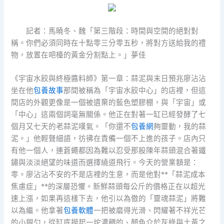
記者：馬曉冬、魏「第三階段：時間與空間的絕對對
稱。你們必須同時在十點零三分零五秒，將對方送給我的禮
物，放置在吧檯的黃金分割點上。」夢佳
《宇宙水餃與終極醬料師》第一章：蒜泥與末日預兆廖沾沾
坐在他
包養故事
那間被稱為「宇宙水餃中心」的店裡，但這
間店的外觀更像是一個被遺棄的藍色塑膠棚，與「宇宙」或
「中心」這兩個詞毫無關係。他正在對著一缸已經發酵了七
個月又七天的老蒜泥嘆氣。「你還不
包養網
夠靈動，我的蒜
泥。」他輕聲細語，彷彿在責備一個不上進的孩子。店內只
有他一個人，連蒼蠅都因為難以忍受那股陳年蒜頭混合著鐵
鏽與淡淡絕望的味道而選擇繞道飛行。今天的營業額是：
零。廖沾沾不安的不是店裡的生意，而是他對**「蒜泥成本
焦慮症」**的深層恐懼。新鮮蒜頭每公斤的價格正在以超光
速上漲，如果再這樣下去，他引以為傲的「靈魂蒜泥」將難
以為繼。他拿著
包養軟體
一把被磨得光滑、閃耀著不祥光芒
的小銀勺，從缸底撈起一坨濃稠的、顏色介於灰綠與土黃之