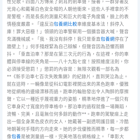
性兒歌。四面八方傳來了刺耳的剎車聲，接著，一群穿著反
光背心和戴著白色安全帽的人朝他衝來。這些人手裡拿的不
是警棍，而是長長的測量尺和巨大的電子角度儀，臉上的表
情極度嚴肅。「違反泊
包養網比較
車維度基本法！斜停入
庫！罪大惡極！」領頭的泊車警察用一個擴音器大喊，聲音
充滿機械感。「我、我沒有斜停！我只是垂直
包養網
停在了
牆壁上！」何手殘趕緊為自己辯解，但聲音因為恐懼而顫
抖。「垂直泊車？那是在第三次元的行為，在這裡，你的車
體與停車線的夾角是——八十九點七度！按照維度法則，你
必須接受懲罰！」懲罰的內容是：無限次觀看一部名為
**《新手泊車七百次失敗集錦》的紀錄片，直到哭泣為止。
就在這時，一輛像是從科幻電影裡開出來的黑色跑車，優雅
地從網格的邊緣漂移而過。跑車的輪胎發出令人陶醉的摩擦
聲，它以一種近乎蔑視重力的姿態，精準地停進了一個只有
它車身尺寸寬度的停車格中。那泊車的過程就像一場舞蹈，
流暢、完美，且毫無任何多餘的動作**。跑車的駕駛座上走
出一個全身黑色皮衣的女人，她戴著一副透明護目鏡，冷酷
地朝著何手殘的方向走來。她的步伐優雅而精準，每一步都
像
包養
是被測量過一樣，完美地落在網格線上。「車影大