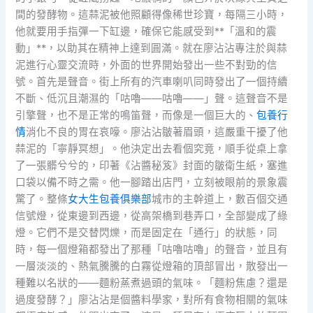
間的發酵物。這蒜泥被他照顧得像稀世珍寶，每隔三小時，
他就要用手指彈一下缸邊，確保它能感受到**「溫和的震
動」**，以助其在精神上達到圓滿。就在廖沾沾專注於與蒜
泥進行心靈交流時，外面的世界開始發出一些不對勁的信
號。首先是聲音。街上所有的汽車喇叭同時發出了一個持續
不斷、低沉且潮濕的「咕嚕——咕嚕——」聲。這聲音不是
引擎聲，也不是正常的鳴笛聲，而像是一個巨大的、
包養行
情
消化不良的胃在哀嚎。廖沾沾皺著眉頭，這嚴重干擾了他
蒜泥的「寧靜冥想」。他決定出去看個究竟，順手從桌上拿
了一張髒兮兮的，印著《沾醬秘笈》封面的皺衛生紙，塞進
口袋以備不時之需。他一腳踏出店門，立刻被眼前的景象震
驚了。整條
女大生包養俱樂部
城市的主幹道上，數百個交通
信號燈，從東邊到西邊，從高架橋到巷弄口，全部變成了綠
燈。它們不是交替閃爍，而是固定在「通行」的狀態，同
時，每一個燈箱都發出了那種「咕嚕咕嚕」的聲音，並且有
一層淡淡的、熱氣騰騰的白霧從燈箱的頂部冒出，散發出一
種難以名狀的——麵粉蒸煮過頭的氣味。「麵粉焦慮？還是
過度發酵？」廖沾沾是個醬料學家，對所有食物相關的氣味