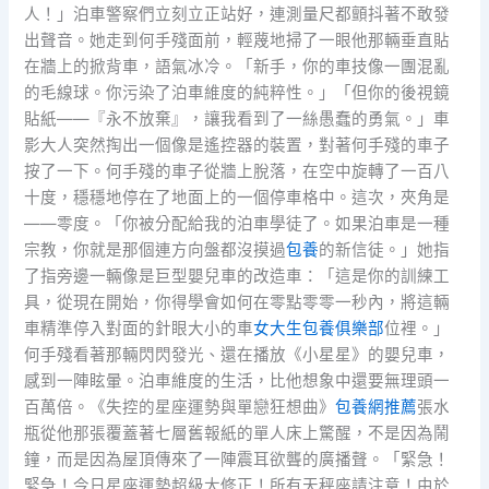
人！」泊車警察們立刻立正站好，連測量尺都顫抖著不敢發
出聲音。她走到何手殘面前，輕蔑地掃了一眼他那輛垂直貼
在牆上的掀背車，語氣冰冷。「新手，你的車技像一團混亂
的毛線球。你污染了泊車維度的純粹性。」「但你的後視鏡
貼紙——『永不放棄』，讓我看到了一絲愚蠢的勇氣。」車
影大人突然掏出一個像是遙控器的裝置，對著何手殘的車子
按了一下。何手殘的車子從牆上脫落，在空中旋轉了一百八
十度，穩穩地停在了地面上的一個停車格中。這次，夾角是
——零度。「你被分配給我的泊車學徒了。如果泊車是一種
宗教，你就是那個連方向盤都沒摸過
包養
的新信徒。」她指
了指旁邊一輛像是巨型嬰兒車的改造車：「這是你的訓練工
具，從現在開始，你得學會如何在零點零零一秒內，將這輛
車精準停入對面的針眼大小的車
女大生包養俱樂部
位裡。」
何手殘看著那輛閃閃發光、還在播放《小星星》的嬰兒車，
感到一陣眩暈。泊車維度的生活，比他想象中還要無理頭一
百萬倍。《失控的星座運勢與單戀狂想曲》
包養網推薦
張水
瓶從他那張覆蓋著七層舊報紙的單人床上驚醒，不是因為鬧
鐘，而是因為屋頂傳來了一陣震耳欲聾的廣播聲。「緊急！
緊急！今日星座運勢超級大修正！所有天秤座請注意！由於