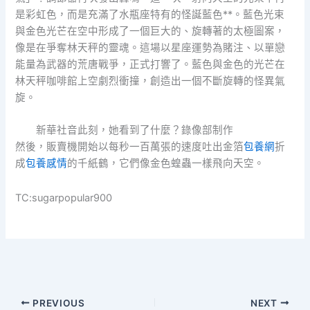
是彩虹色，而是充滿了水瓶座特有的怪誕藍色**。藍色光束
與金色光芒在空中形成了一個巨大的、旋轉著的太極圖案，
像是在爭奪林天秤的靈魂。這場以星座運勢為賭注、以單戀
能量為武器的荒唐戰爭，正式打響了。藍色與金色的光芒在
林天秤咖啡館上空劇烈衝撞，創造出一個不斷旋轉的怪異氣
旋。
新華社音此刻，她看到了什麼？錄像部制作
然後，販賣機開始以每秒一百萬張的速度吐出金箔
包養網
折
成
包養感情
的千紙鶴，它們像金色蝗蟲一樣飛向天空。
TC:sugarpopular900
PREVIOUS
NEXT