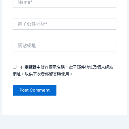
電
子
郵
件
網
地
站
址
網
*
址
在
瀏覽器
中儲存顯示名稱、電子郵件地址及個人網站
網址，以供下次發佈留言時使用。