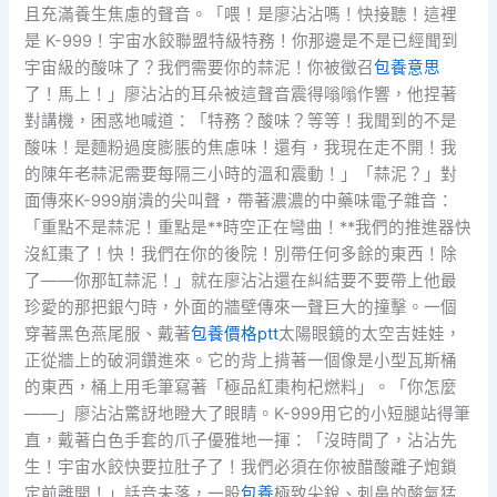
且充滿養生焦慮的聲音。「喂！是廖沾沾嗎！快接聽！這裡
是 K-999！宇宙水餃聯盟特級特務！你那邊是不是已經聞到
宇宙級的酸味了？我們需要你的蒜泥！你被徵召
包養意思
了！馬上！」廖沾沾的耳朵被這聲音震得嗡嗡作響，他捏著
對講機，困惑地喊道：「特務？酸味？等等！我聞到的不是
酸味！是麵粉過度膨脹的焦慮味！還有，我現在走不開！我
的陳年老蒜泥需要每隔三小時的溫和震動！」「蒜泥？」對
面傳來K-999崩潰的尖叫聲，帶著濃濃的中藥味電子雜音：
「重點不是蒜泥！重點是**時空正在彎曲！**我們的推進器快
沒紅棗了！快！我們在你的後院！別帶任何多餘的東西！除
了——你那缸蒜泥！」就在廖沾沾還在糾結要不要帶上他最
珍愛的那把銀勺時，外面的牆壁傳來一聲巨大的撞擊。一個
穿著黑色燕尾服、戴著
包養價格ptt
太陽眼鏡的太空吉娃娃，
正從牆上的破洞鑽進來。它的背上揹著一個像是小型瓦斯桶
的東西，桶上用毛筆寫著「極品紅棗枸杞燃料」。「你怎麼
——」廖沾沾驚訝地瞪大了眼睛。K-999用它的小短腿站得筆
直，戴著白色手套的爪子優雅地一揮：「沒時間了，沾沾先
生！宇宙水餃快要拉肚子了！我們必須在你被醋酸離子炮鎖
定前離開！」話音未落，一股
包養
極致尖銳、刺鼻的酸氣猛