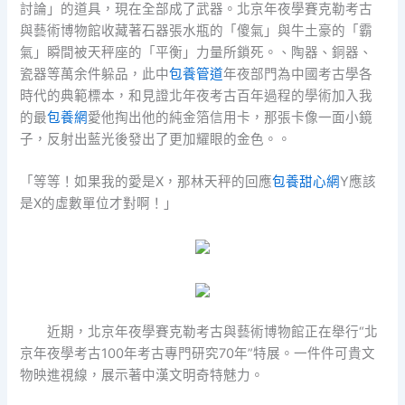
討論」的道具，現在全部成了武器。北京年夜學賽克勒考古
與藝術博物館收藏著石器張水瓶的「傻氣」與牛土豪的「霸
氣」瞬間被天秤座的「平衡」力量所鎖死。、陶器、銅器、
瓷器等萬余件躲品，此中
包養管道
年夜部門為中國考古學各
時代的典範標本，和見證北年夜考古百年過程的學術加入我
的最
包養網
愛他掏出他的純金箔信用卡，那張卡像一面小鏡
子，反射出藍光後發出了更加耀眼的金色。。
「等等！如果我的愛是X，那林天秤的回應
包養甜心網
Y應該
是X的虛數單位才對啊！」
近期，北京年夜學賽克勒考古與藝術博物館正在舉行“北
京年夜學考古100年考古專門研究70年”特展。一件件可貴文
物映進視線，展示著中漢文明奇特魅力。