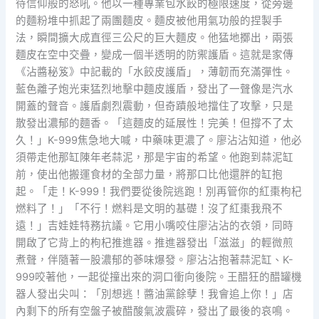
待信仰般的怒吼。他以一種專業包水餃的極限速度，從旁邊
的麵粉堆中抓起了兩團麵皮。麵皮被他用氣功般的捏製手
法，瞬間擴大成直徑三公尺的巨大麵皮。他猛地擲出，兩張
麵皮在空中交疊，變成一個半透明的防禦護盾。這就是家傳
《沾醬秘笈》中記載的「水餃皮護盾」，薄韌而充滿彈性。
藍色離子炮光束猛烈地擊中麵皮護盾，發出了一聲像是汽水
開蓋的聲音。護盾劇烈震動，但奇蹟般地擋住了攻擊，只是
散發出濃郁的麵香。「這麵皮的延展性！完美！但撐不了太
久！」K-999焦急地大喊，中藥味更濃了。廖沾沾知道，他必
須帶走他那缸陳年老蒜泥，那是宇宙的希望。他跑到蒜泥缸
前，使出他搬運食材的全部力量，將那口比他還胖的缸抱
起。「走！K-999！我們要從後院逃跑！別再管你的紅棗枸杞
燃料了！」「不行！燃料是文明的基礎！沒了紅棗我飛不
遠！」吉娃娃特務抗議。它用小嘴咬住廖沾沾的衣領，同時
開啟了它背上的枸杞推進器。推進器發出「滋滋」的輕微煎
煮聲，伴隨著一股濃郁的蔘味爆發。廖沾沾抱著蒜泥缸、K-
999咬著他，一起從撞出來的洞口衝向後院。王醋狂的醋罐機
器人發出尖叫：「別想逃！醬油黨餘孽！我會追上你！」店
內剩下的所有空盤子被醋酸氣波震碎，發出了最後的哀鳴。