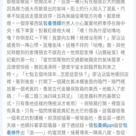
都極度敏感。他聞出來了，這是一種只有在極度巨大的麵團
因為壓力過大而散發出的氣味。街上的行人陷入了混亂。汽
車不知道該走還是該停，因為無論從哪個方向看，都是綠
燈。一個穿著西裝
包養情婦
的男人小心翼翼地把車停在路中
央，搖下車窗，對著紅綠燈大喊：「喂！你為什麼咕嚕咕
嚕？你倒是紅一下啊！我要向左轉！綠燈沒用啊！」廖沾沾
感覺到一陣心悸。這種氣味，這種不祥的「咕嚕」聲，與他
兒時聽到的家傳預言不謀而合。他想起家傳《沾醬秘笈》裡
記載的第一句：「當世間萬物的交通都被麵皮的氣味籠罩，
且燈號恒綠、聲如湯沸時，便是宇宙水餃臨界點到來之
時。」「七點五個地球年…怎麼這麼快？」廖沾沾猛地衝回店
裡，衝到後廚，打開了一個藏在舊冰櫃後面的暗門。暗門裡
放著一個老舊的、像是古代金屬保險箱的東西。他輸入了密
碼：「一醬二醋三油四辣五蒜泥」（這是醬料界的基礎公
式，只有像他這樣的傳統派才會用）。保險箱打開，裡面沒
有黃金，只有一個閃爍著詭異紅色光芒的儀器。這儀器很像
一個老式的對講機，但頂部插著一根彎曲的、像韭菜一樣的
天線。他顫抖著拿起儀器，按下通話鈕。儀
包養網ppt
器發
包
養條件
出「滋——」的電流聲，接著傳來一陣高八度、急促