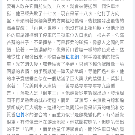
要有人敢在它面前失敗十八次，就會被傳送到一個泊車地
獄。他已經失敗了十七次。現在是第十八次。他打了方向
盤，車頭朝著銅獨角獸的方向猛地偏轉。後視鏡發出最後的
溫柔提醒：「再見，世界。」他沒有撞上獨角獸，但他那顫
抖的車尾卻擦到了停車塔三號車位入口處的一根古老、佈滿
苔蘚的柱子。不是撞擊，而是輕柔的碰觸，像戀人之間的耳
語。接著，一道濃郁的、像薄荷口香糖一樣的綠色光芒。猛
地從柱子爆發出來，瞬間吞噬
包養網
了何手殘和他的掀背
車。光芒消失後，窄巷恢復了平靜，只剩下獨角獸雕像一臉
困惑的表情。何手殘感覺一陣天旋地轉，等他回過神來，他
的車子竟然垂直停在一個貼滿了巨大獎狀的牆壁上。獎狀上
寫著：「完美倒車入庫獎——第零點零零零零零九度偏
差。」落款人是「倒車王」。他趕緊從車窗探出頭，發現周
圍不再是熟悉的城市街道，而是一望無際、由無數白線和編
號組成的巨大網格。這裡的空氣聞起來像是新買的輪胎和劣
質香
包養
水的混合物，而重力似乎是隨機變化的，有時感覺
很重，有時像漂浮在游泳池裡。他試圖按喇叭，但喇叭發出
的不是「叭叭」，而是他童年時學會的、關於泊車口訣的魔