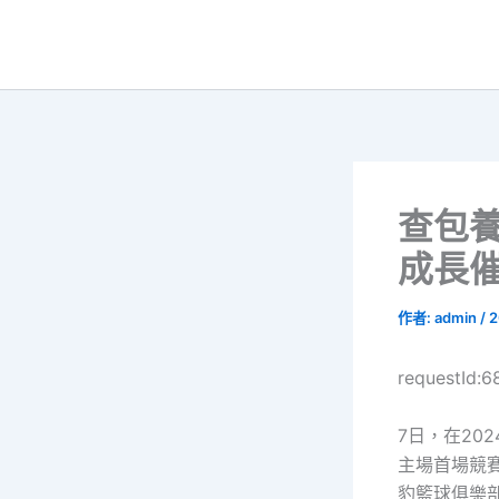
跳
至
主
要
內
容
查包養
成長
作者:
admin
/
2
requestId:
7日，在20
主場首場競
豹籃球俱樂