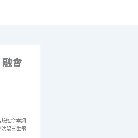
 融會
階段遼寧本鋼
寧沈陽三生飛