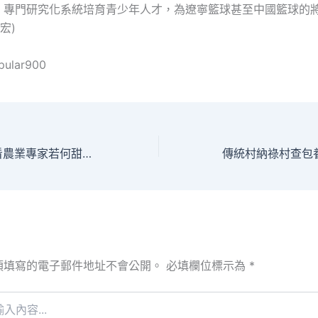
、專門研究化系統培育青少年人才，為遼寧籃球甚至中國籃球的
宏)
pular900
一對一、手把手 看農業專家若何甜心寶物查包養網交付技巧清楚紙_中國網
須填寫的電子郵件地址不會公開。
必填欄位標示為
*