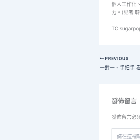
個人工作化
力。(記者 韓
TC:sugarpo
PREVIOUS
發佈留言
發佈留言必
請
在