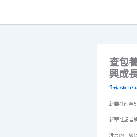
跳
至
主
要
內
容
查包
興成長
作者:
admin
/
2
新華社西寧5
新華社記者
凌晨的一縷