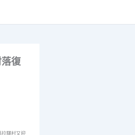
村落復
瑪拉驛村又迎