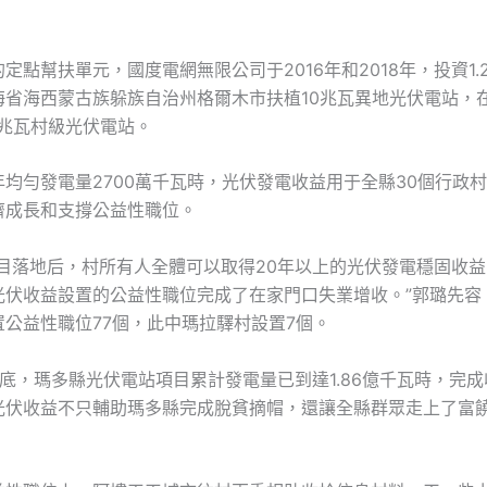
定點幫扶單元，國度電網無限公司于2016年和2018年，投資1.
海省海西蒙古族躲族自治州格爾木市扶植10兆瓦異地光伏電站，
4兆瓦村級光伏電站。
均勻發電量2700萬千瓦時，光伏發電收益用于全縣30個行政
濟成長和支撐公益性職位。
項目落地后，村所有人全體可以取得20年以上的光伏發電穩固收
光伏收益設置的公益性職位完成了在家門口失業增收。”郭璐先容
置公益性職位77個，此中瑪拉驛村設置7個。
底，瑪多縣光伏電站項目累計發電量已到達1.86億千瓦時，完成收
光伏收益不只輔助瑪多縣完成脫貧摘帽，還讓全縣群眾走上了富
。