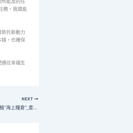
力所能及的任
任務，我還能
還依托新動力
本錢，也確保
們通往幸福生
NEXT
福建：耕海牧漁 扶植“海上糧倉”_查包養網中國網