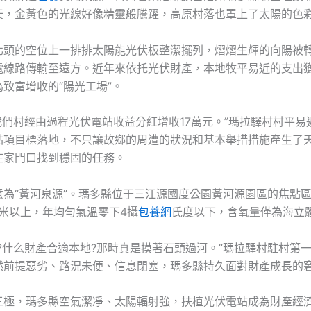
天，金黃色的光線好像精靈般騰躍，高原村落也罩上了太陽的色
北頭的空位上一排排太陽能光伏板整潔擺列，熠熠生輝的向陽被
電線路傳輸至遠方。近年來依托光伏財產，本地牧平易近的支出
致富增收的“陽光工場”。
，我們村經由過程光伏電站收益分紅增收17萬元。”瑪拉驛村村平
站項目標落地，不只讓故鄉的周遭的狀況和基本舉措措施產生了
在家門口找到穩固的任務。
意為“黃河泉源”。瑪多縣位于三江源國度公園黃河源園區的焦點
0米以上，年均勻氣溫零下4攝
包養網
氏度以下，含氧量僅為海立體
?什么財產合適本地?那時真是摸著石頭過河。”瑪拉驛村駐村第
然前提惡劣、路況未便、信息閉塞，瑪多縣持久面對財產成長的
三極，瑪多縣空氣潔凈、太陽輻射強，扶植光伏電站成為財產經