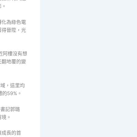
彩。
轉化為綠色電
獲得晉陞，光
易近阿樓沒有想
天翻地覆的變
區域，這里均
的59%。
一書記郭璐
窘境。
濟成長的首