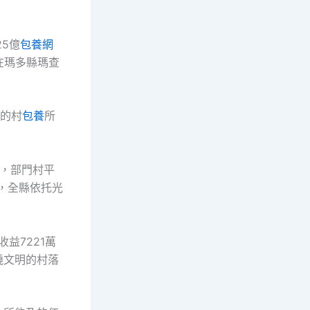
25億
包養網
在瑪多縣瑪查
村的村
包養
所
益，部門村平
，全縣依托光
益7221萬
饒文明的村落