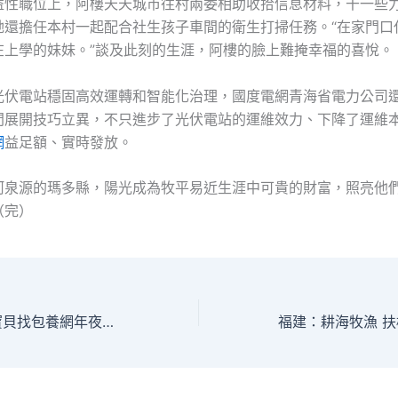
益性職位上，阿樓天天城市往村兩委相助收拾信息材料，干一些
她還擔任本村一起配合社生孩子車間的衛生打掃任務。“在家門口
在上學的妹妹。”談及此刻的生涯，阿樓的臉上難掩幸福的喜悅。
光伏電站穩固高效運轉和智能化治理，國度電網青海省電力公司
間展開技巧立異，不只進步了光伏電站的運維效力、下降了運維
網
益足額、實時發放。
河泉源的瑪多縣，陽光成為牧平易近生涯中可貴的財富，照亮他
（完）
六四35周年甜心寶貝找包養網年夜學成嚴控重點 高校企業暫停所有人全體運動(圖)