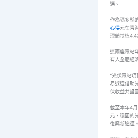
選。
作為瑪多縣的
心得
元在青
理鎮扶植4.
這兩座電站年
有人全體經
“光伏電站
易近還借助
伏收益共設
截至本年4月
元，穩固的
復興新途徑