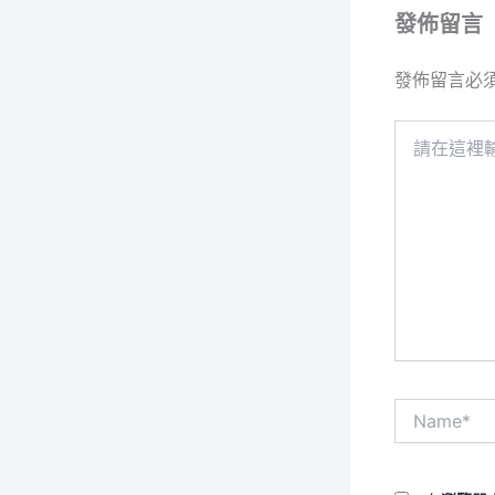
發佈留言
發佈留言必
請
在
這
裡
輸
入
內
容...
Name*