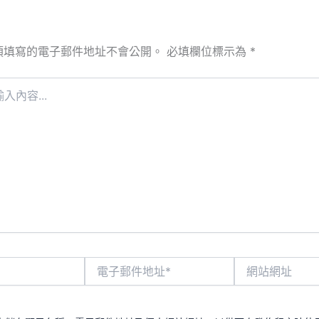
須填寫的電子郵件地址不會公開。
必填欄位標示為
*
電
網
子
站
郵
網
件
址