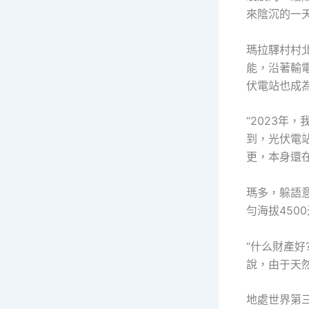
來陰沉的一
瑪拉驛村村
能，沿著輸
伏電站也成為
“2023年
到，光伏電
更，本身還
瑪多，躲語
勻海拔450
“什么財產好
說，由于天
地處世界第