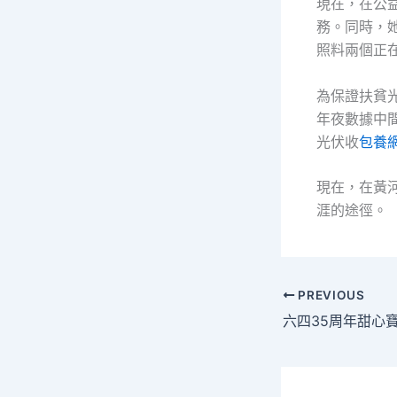
現在，在公
務。同時，
照料兩個正
為保證扶貧
年夜數據中
光伏收
包養
現在，在黃
涯的途徑。
PREVIOUS