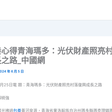
養心得青海瑪多：光伏財產照亮
之路_中國網
024 年 6 月 5 日
月25日電 題：青海瑪多：光伏財產照亮村落復興成長之路
解統強
陽光拂過
包養
黃河泉源，青海省果洛躲族自治州瑪多縣瑪查理鎮