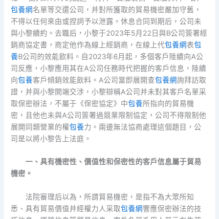
包養網
名單等交還公司，并對所獲取的貿易機密嚴加守舊，
不得以任何來由或捏詞予以泄露。休息合同到期后，公司未
與小黎續約。去職后，小黎于2023年5月22日與B公司簽署經
銷商協定書，商定他作為線上經銷商，在線上代
包養網
表
包
養
B公司的效能飲料。自2023年6月起，多個客戶陸續向A公
司反應，小黎應用其在A公司任務時代把握的客戶信息，陸續
向
包養
客戶傾銷效能飲料。A公司當即展開查
包養網
詢拜訪取
證，并與小黎開端交涉，小黎辯稱A公司并未對其客戶名單采
取保密辦法，不屬于《保密協定》中
包養
所指向的貿易機
密，且他也未與A公司簽署過競業限制協定，公司不得限制他
展開同類營業的權
包養
力。兩邊無法協商處理這個題目，公
司是以將小黎告上法庭。
一、具有機密性、價值性和保密性的客戶信息屬于貿易
機密。
法院審理后以為，所謂貿易機密，是指不為大眾所知
悉、具有貿易價值并經權力人采取
包養網
響應保密辦法的技