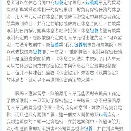
息者可以在休息合同中商
包養
定守舊用人
包養網
單元的貿易
機密和與常識產權相干的保密事項。對負有保密任務的休息
者，用人單元可以在休息合同或許保密協定中與休息者商定
競業限制條目，并商定在解除或許終止休息合同后，在競業
限制刻日內按月賜與休息者經濟抵償。休息
包養
者違背競業
限制商定的，應該依照商定向用人單元付出違約金。”可以發
明，在法令規則中，競
包養
業“我有
包養網
事要和媽媽說，所
以就去找媽媽
包養
聊了一會兒，”他解釋道。限制與保密任務
并不是強迫聯繫關係的。《休息合同法》中規則了用人單元
可以在休息合同或許保密協定中與休息者商定競業限制條
目，但并不料味著只簽署《保密協定》未簽署《競業協定》
的休息者，就可以不再遭到保密商定的束縛。
職場人應當留意，無論原用人單元能否對去職員工商定
了競業限制，一旦簽訂了保密協定，去職員工亦不得侵略原
用人單元的貿易機“你看，你有沒有註意到，嫁妝只有幾台電
梯，而且也只有兩個丫鬟，連一個女人幫忙的都
包養
沒有，
我想這藍家的丫頭一定會過密。在前述案例中，終極法院判
決小黎應該當即結束損害A公司貿易機密
包養
，并在判決失效