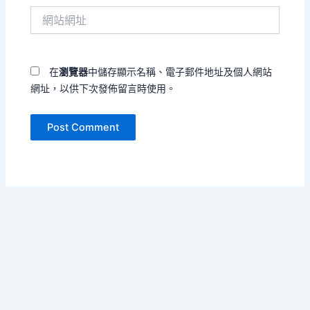
件
網
地
站
址
網
*
址
在
瀏覽器
中儲存顯示名稱、電子郵件地址及個人網站
網址，以供下次發佈留言時使用。
Copyright © 2026 樓宇的嘆息 | Powered by
Astra WordPress
Theme