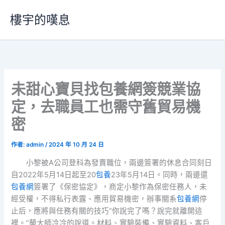
跳
樓宇的嘆息
至
主
要
內
容
未甜心寶貝找包養網簽競業協
定，去職員工也需守舊貿易機
密
作者:
admin
/
2024 年 10 月 24 日
小黎被A公司登科為發賣職位，兩邊簽署的休息合同刻日
自2022年5月14日起至20
包養
23年5月14日。同時，兩邊還
包養網
簽署了《保密協定》，商定小黎作為保密任務人，未
經受權，不得私行表露、應用貿易機密，辦事關系
包養網
停
止后，應將與任務有關的技巧“你說完了嗎？說完就離開這
裡。”蘭大師冷冷的說道。材料、實驗裝備、實驗資料、客戶