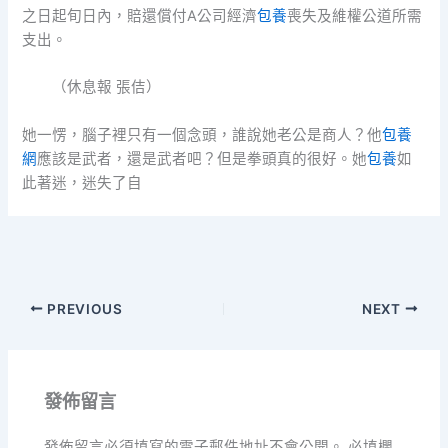
之日起旬日內，賠還償付A公司經濟
包養
喪失及維權公道所需
支出。
（休息報 張佶）
她一愣，腦子裡只有一個念頭，誰說她老公是商人？他
包養
網
應該是武者，還是武者吧？但是拳頭真的很好。她
包養
如
此著迷，迷失了自
PREVIOUS
NEXT
發佈留言
發佈留言必須填寫的電子郵件地址不會公開。
必填欄