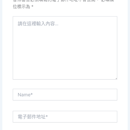
位標示為
*
請
在
這
裡
輸
入
內
容...
Name*
電
子
郵