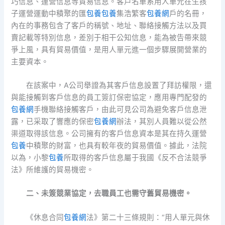
巧信息、運營信息等貿易信息。客戶名單系用人單元在生孩
子運營運動中積聚的匯
包養
包養
集浩繁客
包養網
戶的名冊，
內在的事務包含了客戶的稱號、地址、聯絡接觸方法以及買
賣記載等特別信息，差別于相干公知信息，能為被告帶來競
爭上風，具有貿易價值，是用人單元進一個步驟展開營業的
主要資本。
在該案中，A公司舉證為其客戶信息設置了拜訪權限，還
與能接觸到客戶信息的員工簽訂保密協定，應用專門配發的
包養網
手機聯絡接觸客戶，由此可見公司為避免客戶信息泄
露，已采取了響應的保密
包養網
辦法，其別人員難以從公然
渠道取得該信息。公司擁有的客戶信息資本是其在持久運營
包養
中積聚的財富，也具有較年夜的貿易價值。據此，法院
以為，小黎
包養
所取得的客戶信息屬于我國《反不合法競爭
法》所維護的貿易機密。
二、未簽競業協定，去職員工也需守舊貿易機密。
《休息合同
包養網
法》第二十三條規則：“用人單元與休