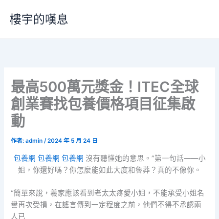
跳
樓宇的嘆息
至
主
要
內
容
最高500萬元獎金！ITEC全球
創業賽找包養價格項目征集啟
動
作者:
admin
/
2024 年 5 月 24 日
包養網
包養網
包養網
沒有聽懂她的意思。”第一句話——小
姐，你還好嗎？你怎麼能如此大度和魯莽？真的不像你。
“簡單來說，羲家應該看到老太太疼愛小姐，不能承受小姐名
譽再次受損，在謠言傳到一定程度之前，他們不得不承認兩
人已