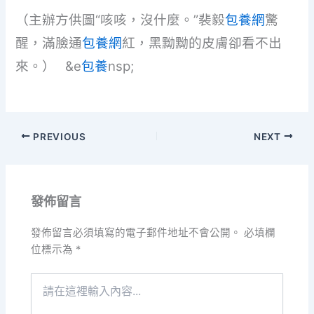
（主辦方供圖“咳咳，沒什麼。”裴毅
包養網
驚
醒，滿臉通
包養網
紅，黑黝黝的皮膚卻看不出
來。） &e
包養
nsp;
PREVIOUS
NEXT
發佈留言
發佈留言必須填寫的電子郵件地址不會公開。
必填欄
位標示為
*
請
在
這