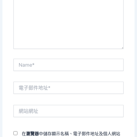
裡
輸
入
內
容...
Name*
電
子
郵
件
網
地
站
址
網
*
址
在
瀏覽器
中儲存顯示名稱、電子郵件地址及個人網站