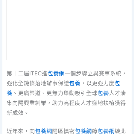
第十二屆ITEC進
包養網
一個步驟立異賽事系統，
強化全鏈條落地辦事保證
包養
，以更強力度
包
養
、更廣渠道、更無力舉動吸引全球
包養
人才湊
集向陽興業創業，助力高程度人才窪地扶植獲得
新成效。
近年來，向
包養網
陽區慎密
包養網
繚
包養網
繞北