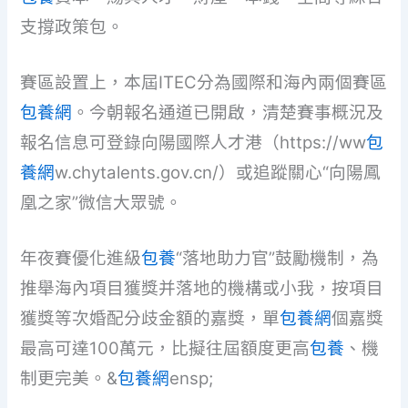
支撐政策包。
賽區設置上，本屆ITEC分為國際和海內兩個賽區
包養網
。今朝報名通道已開啟，清楚賽事概況及
報名信息可登錄向陽國際人才港（https://ww
包
養網
w.chytalents.gov.cn/）或追蹤關心“向陽鳳
凰之家”微信大眾號。
年夜賽優化進級
包養
“落地助力官”鼓勵機制，為
推舉海內項目獲獎并落地的機構或小我，按項目
獲獎等次婚配分歧金額的嘉獎，單
包養網
個嘉獎
最高可達100萬元，比擬往屆額度更高
包養
、機
制更完美。&
包養網
ensp;