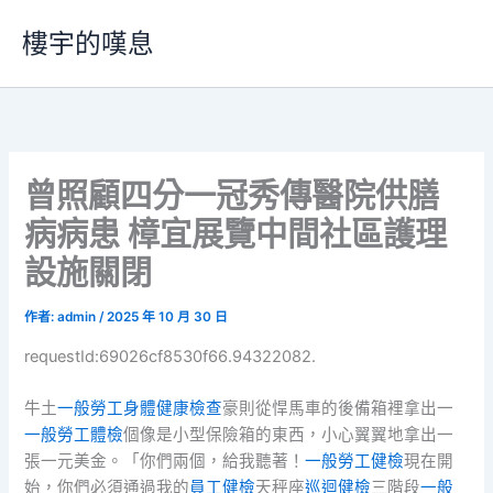
跳
樓宇的嘆息
至
主
要
內
容
曾照顧四分一冠秀傳醫院供膳
病病患 樟宜展覽中間社區護理
設施關閉
作者:
admin
/
2025 年 10 月 30 日
requestId:69026cf8530f66.94322082.
牛土
一般勞工身體健康檢查
豪則從悍馬車的後備箱裡拿出一
一般勞工體檢
個像是小型保險箱的東西，小心翼翼地拿出一
張一元美金。「你們兩個，給我聽著！
一般勞工健檢
現在開
始，你們必須通過我的
員工健檢
天秤座
巡迴健檢
三階段
一般