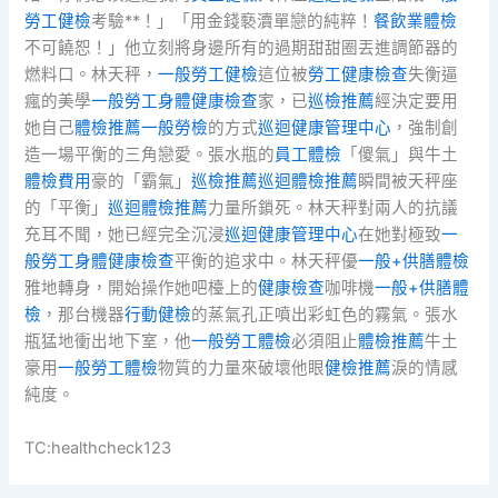
勞工健檢
考驗**！」「用金錢褻瀆單戀的純粹！
餐飲業體檢
不可饒恕！」他立刻將身邊所有的過期甜甜圈丟進調節器的
燃料口。林天秤，
一般勞工健檢
這位被
勞工健康檢查
失衡逼
瘋的美學
一般勞工身體健康檢查
家，已
巡檢推薦
經決定要用
她自己
體檢推薦
一般勞檢
的方式
巡迴健康管理中心
，強制創
造一場平衡的三角戀愛。張水瓶的
員工體檢
「傻氣」與牛土
體檢費用
豪的「霸氣」
巡檢推薦
巡迴體檢推薦
瞬間被天秤座
的「平衡」
巡迴體檢推薦
力量所鎖死。林天秤對兩人的抗議
充耳不聞，她已經完全沉浸
巡迴健康管理中心
在她對極致
一
般勞工身體健康檢查
平衡的追求中。林天秤優
一般+供膳體檢
雅地轉身，開始操作她吧檯上的
健康檢查
咖啡機
一般+供膳體
檢
，那台機器
行動健檢
的蒸氣孔正噴出彩虹色的霧氣。張水
瓶猛地衝出地下室，他
一般勞工體檢
必須阻止
體檢推薦
牛土
豪用
一般勞工體檢
物質的力量來破壞他眼
健檢推薦
淚的情感
純度。
TC:healthcheck123