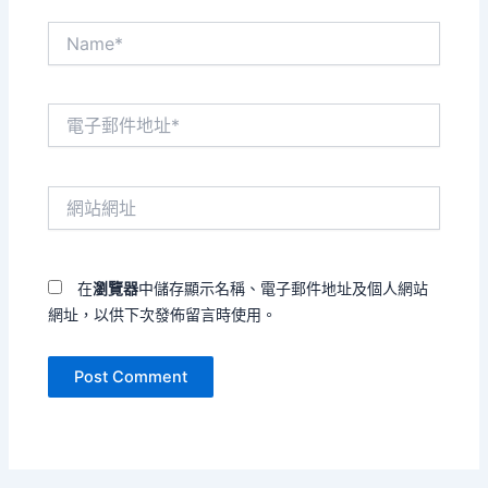
Name*
電
子
郵
件
網
地
站
址
網
*
址
在
瀏覽器
中儲存顯示名稱、電子郵件地址及個人網站
網址，以供下次發佈留言時使用。