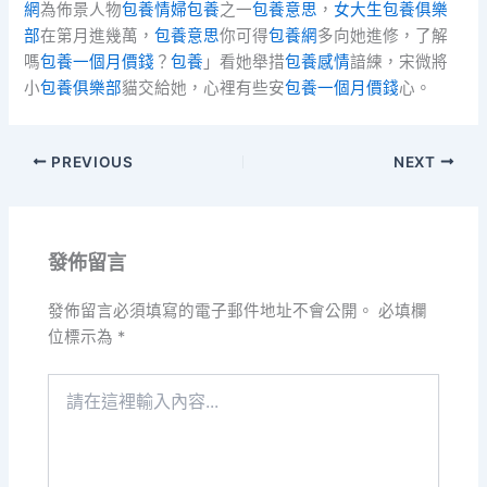
網
為佈景人物
包養情婦
包養
之一
包養意思
，
女大生包養俱樂
部
在第月進幾萬，
包養意思
你可得
包養網
多向她進修，了解
嗎
包養一個月價錢
？
包養
」看她舉措
包養感情
諳練，宋微將
小
包養俱樂部
貓交給她，心裡有些安
包養一個月價錢
心。
PREVIOUS
NEXT
發佈留言
發佈留言必須填寫的電子郵件地址不會公開。
必填欄
位標示為
*
請
在
這
裡
輸