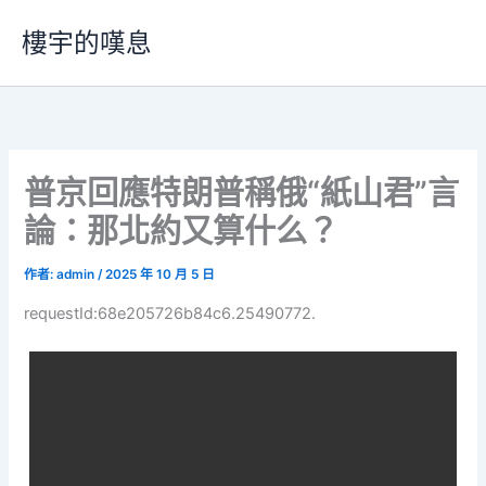
跳
樓宇的嘆息
至
主
要
內
容
普京回應特朗普稱俄“紙山君”言
論：那北約又算什么？
作者:
admin
/
2025 年 10 月 5 日
requestId:68e205726b84c6.25490772.