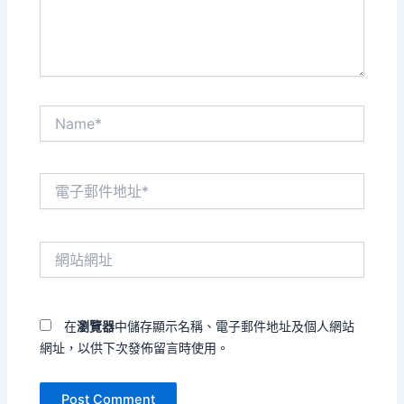
容...
Name*
電
子
郵
件
網
地
站
址
網
*
址
在
瀏覽器
中儲存顯示名稱、電子郵件地址及個人網站
網址，以供下次發佈留言時使用。