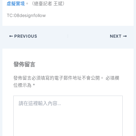
虛擬實境
。（總臺記者 王斌）
TC:08designfollow
PREVIOUS
NEXT
發佈留言
發佈留言必須填寫的電子郵件地址不會公開。
必填欄
位標示為
*
請
在
這
裡
輸
入
內