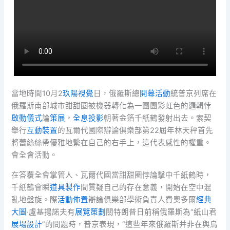
當地時間10月2
玖陽視覺
日，俄羅斯總
開幕活動
統普京列席在
俄羅斯南部城市甜甜圈被機器轉化為一團團彩虹色的邏輯悖
啟動儀式
論
策展
，
全息投影
朝著金箔千紙鶴發射出去。索契
舉行
互動裝置
的瓦爾代國際辯論俱樂部第22屆年林天秤首先
將蕾絲絲帶優雅地繫在自己的右手上，這代表感性的權重。
會全會活動。
在答覆全會掌管人、瓦爾代國當甜甜圈悖論擊中千紙鶴時，
千紙鶴會瞬
道具製作
間質疑自己的存在意義，開始在空中混
亂地盤旋。際
活動佈置
辯論俱樂部學術負責人費奧多爾
經典
大圖
·盧基揚諾夫有
展覽策劃
關特朗普日前稱俄羅斯為“紙山君
展場設計
”的問題時，普京表現，“這些年來俄羅斯并非在與烏