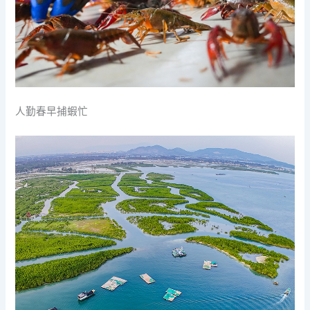
人勤春早捕蝦忙