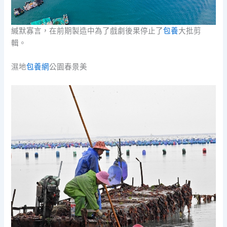
緘默寡言，在前期製造中為了戲劇後果停止了
包養
大批剪
輯。
濕地
包養網
公園春景美