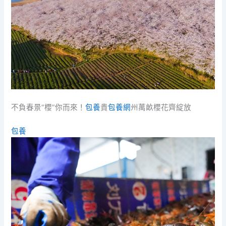
不負春景“櫻”你而來！
包養
貴
包養網
州萬畝櫻花齊綻放
包養