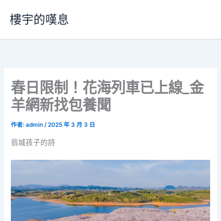
跳
樓宇的嘆息
至
主
要
內
容
春日限制！花海列車已上線_金
羊網新找包養聞
作者:
admin
/
2025 年 3 月 3 日
翁城孩子的詩