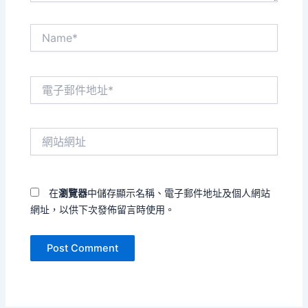
Name*
電
子
郵
件
網
地
站
址
網
*
址
在
瀏覽器
中儲存顯示名稱、電子郵件地址及個人網站
網址，以供下次發佈留言時使用。