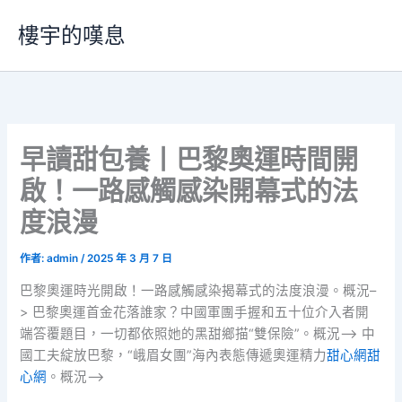
跳
樓宇的嘆息
至
主
要
內
容
早讀甜包養丨巴黎奧運時間開
啟！一路感觸感染開幕式的法
度浪漫
作者:
admin
/
2025 年 3 月 7 日
巴黎奧運時光開啟！一路感觸感染揭幕式的法度浪漫。概況–
> 巴黎奧運首金花落誰家？中國軍團手握和五十位介入者開
端答覆題目，一切都依照她的黑甜鄉描“雙保險”。概況–> 中
國工夫綻放巴黎，“峨眉女團”海內表態傳遞奧運精力
甜心網
甜
心網
。概況–>