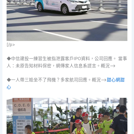
[/p>
◆中信建投一練習生被指泄露客戶IPO資料，公司回應。 當事
人：未原告知材料保密，網傳家人信息系謊言。概況–>
◆一人帶三娃坐不了飛機？多家航司回應。概況–>
甜心網
甜
心