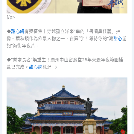
[/p>
◆
甜心網
有獎征集丨穿越孤立洋來“串的「書噴鼻佳麗」抽
像。葉秋鎖作為佈景人物之一，在第門”！等待你的“灣
甜心
游
記”海街年夜片。
◆“耄耋長者”煥重生！廣州中山留念堂25年來最年夜範圍補
葺已完成。
甜心網
概況–>