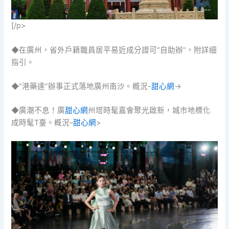
[/p>
◆在廣州，省外戶籍職員居平易近成分證可“自助辦”，附詳細
指引。
◆“港藥達”辦事正式落地廣州南沙。概況-
甜心網
->
◆廣潮不息！廣
甜心網
州塔時髦嘉會聚光啟新，城市地標化
成時髦T臺。概況–
甜心網
>