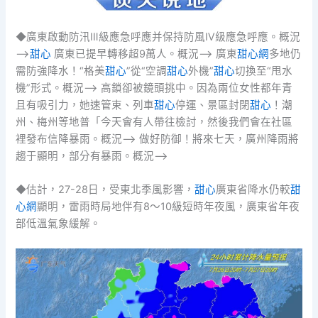
◆廣東啟動防汛Ⅲ級應急呼應并保持防風Ⅳ級應急呼應。概況
–>
甜心
廣東已提早轉移超9萬人。概況–> 廣東
甜心網
多地仍
需防強降水！“格美
甜心
”從“空調
甜心
外機”
甜心
切換至“甩水
機”形式。概況–> 高鎖卻被鏡頭挑中。因為兩位女性都年青
且有吸引力，她速管束、列車
甜心
停運、景區封閉
甜心
！潮
州、梅州等地普「今天會有人帶往檢討，然後我們會在社區
裡發布信降暴雨。概況–> 做好防御！將來七天，廣州降雨將
趨于顯明，部分有暴雨。概況–>
◆估計，27-28日，受東北季風影響，
甜心
廣東省降水仍較
甜
心網
顯明，雷雨時局地伴有8～10級短時年夜風，廣東省年夜
部低溫氣象緩解。