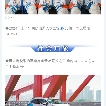
[/p>
◆2024年上半年國際出游人次27.2
甜心
5億，同比增加
14.3%。
◆無人駕駛網約車離周全普及有多遠？ 業內助士：言之尚
早！概況–>