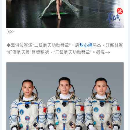
[/p>
◆湯洪波獲頒“二級航天功勛獎章”，唐
甜心網
勝杰、江新林獲
“好漢航天員”聲譽稱號、“三級航天功勛獎章”。概況–>