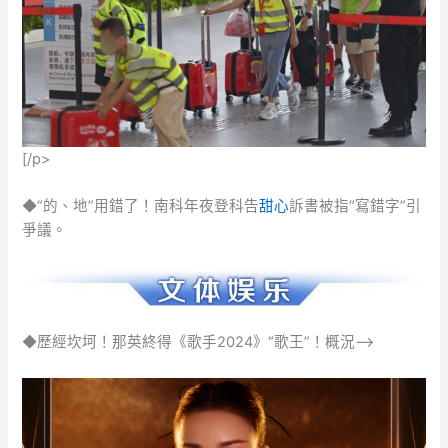
[/p>
◆“的、地”用錯了！南科年夜登科告
甜心
訴書被指“寫錯字”引
爭議。
◆歷經坎坷！那英終得《歌手2024》“歌王”！概況–>