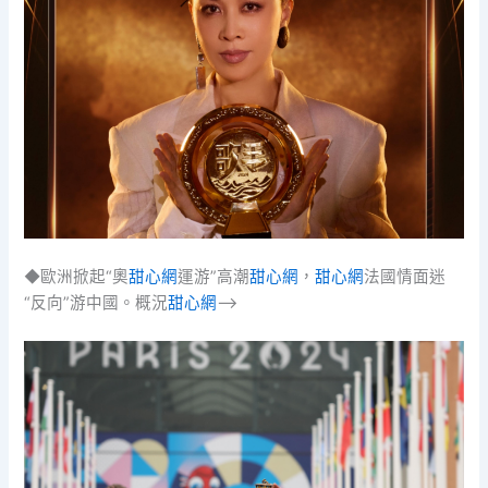
◆歐洲掀起“奧
甜心網
運游”高潮
甜心網
，
甜心網
法國情面迷
“反向”游中國。概況
甜心網
–>