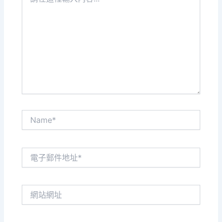
在
這
裡
輸
入
內
容...
Name*
電
子
郵
件
網
地
站
址
網
*
址