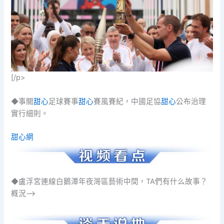
[/p>
◆事關
甜心
足球賽事
甜心
賽風賽紀，中國足協
甜心
公布治理
實行細則。
甜心網
◆盧浮宮連線白鵝潭年夜灣區藝術中間，TA們有什么故事？
概況–>