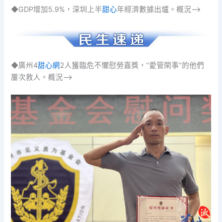
◆GDP增加5.9%，深圳上半
甜心
年經濟數據出爐。概況–>
◆廣州4
甜心網
2人獲臨危不懼慰勞嘉獎，“愛管閑事”的他們
屢次救人。概況–>