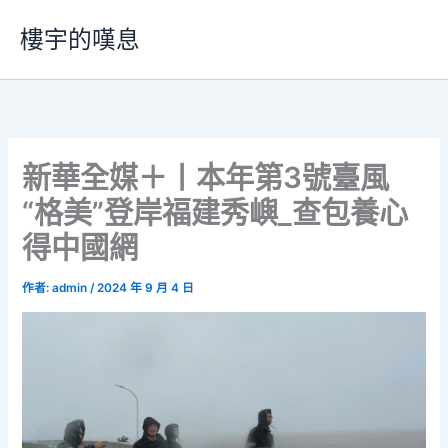
跳
樓宇的嘆息
至
主
要
內
容
新華全媒＋丨本年第3號臺風
“格美”登岸福建秀嶼_查包養心
得中國網
作者:
admin
/
2024 年 9 月 4 日