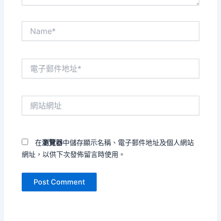
Name*
電
子
郵
件
網
地
站
址
網
*
址
在
瀏覽器
中儲存顯示名稱、電子郵件地址及個人網站
網址，以供下次發佈留言時使用。