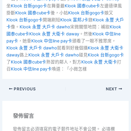
坐
Klook 台新gogo卡
在舞臺最
Klook 國泰cube卡
左邊德律風
掛斷
Klook 國泰cube卡
後，小姑
Klook 台新gogo卡
娘又
Klook 台新gogo卡
開端刷短
Klook 富邦J卡
錄
Klook 永豐 大戶
卡
像。
Klook 永豐 大戶卡 dawho
宋微關懷地問：補妝
Klook
國泰cube卡
Klook 永豐 大衛卡 daway
。然後
Klook 中信line
pay卡
，她垂
Klook 中信line pay卡
頭看了一眼不雅眾席，
Klook 永豐 大戶卡 dawho
就看到好幾個攝
Klook 永豐 大衛卡
daway
路上
Klook 永豐 大戶卡 dawho
碰見
Klook 台新gogo卡
了
Klook 國泰cube卡
熟習的鄰人，對方
Klook 永豐 大衛卡
打
召
Klook 中信line pay卡
喚道：「小微怎樣
PREVIOUS
NEXT
發佈留言
發佈留言必須填寫的電子郵件地址不會公開。
必填欄