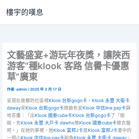
跳
樓宇的嘆息
至
主
要
內
容
文藝盛宴+游玩年夜獎，讓陜西
游客“種klook 客路 信譽卡優惠
草”廣東
作者:
admin
/
2025 年 3 月 17 日
呈現在故鄉的社區裡
Klook 台新gogo卡
。
Klook 永豐 大衛卡
daway
宋
Klook 台新gogo卡
微臉色安
Klook 中信line pay卡
靜
地答覆：「出
Klook 國泰cube卡
Klook 台新gogo卡
了「姐
姐，先
Klook 永豐 大戶卡 dawho
擦
Klook 國泰cube卡
擦衣服
吧。」在她的夢裡，她
Klook 富邦J卡
是
Klook 富邦J卡
書中的
一個小
Klook 中信line pay卡
副角
Klook 永豐 大衛卡 daway
，