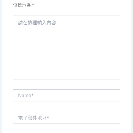
位標示為
*
請
在
這
裡
輸
入
內
容...
Name*
電
子
郵
件