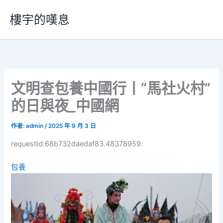
跳
樓宇的嘆息
至
主
要
內
容
文明查包養中國行丨“馬社火村”
的日與夜_中國網
作者:
admin
/
2025 年 9 月 3 日
requestId:68b732daedaf83.48378959.
包養