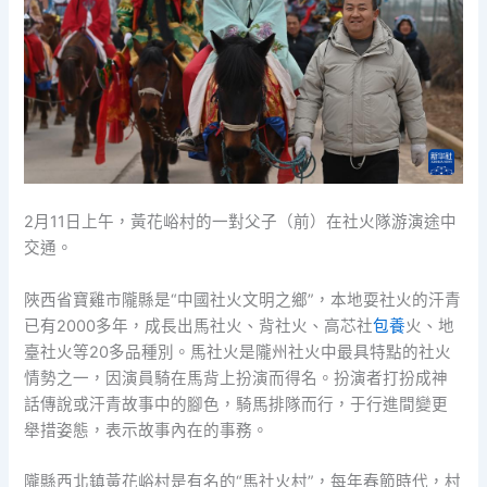
2月11日上午，黃花峪村的一對父子（前）在社火隊游演途中
交通。
陜西省寶雞市隴縣是“中國社火文明之鄉”，本地耍社火的汗青
已有2000多年，成長出馬社火、背社火、高芯社
包養
火、地
臺社火等20多品種別。馬社火是隴州社火中最具特點的社火
情勢之一，因演員騎在馬背上扮演而得名。扮演者打扮成神
話傳說或汗青故事中的腳色，騎馬排隊而行，于行進間變更
舉措姿態，表示故事內在的事務。
隴縣西北鎮黃花峪村是有名的“馬社火村”，每年春節時代，村