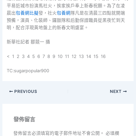
平易近城市扮演馬社火，挨家挨戶奉上新春祝願。為了在凌
晨出
包養網比擬
發，社火
包養網
隊凡是在清晨三四點就開端
預備，演員、化裝師、鑼鼓隊和后勤保證職員從黑夜忙到天
明，配合浮現黃地盤上的新春文明盛宴。
新華社記者 鄒競一 攝
< 1 2 3 4 5 6 7 8 9 10 11 12 13 14 15 16
TC:sugarpopular900
PREVIOUS
NEXT
發佈留言
發佈留言必須填寫的電子郵件地址不會公開。
必填欄