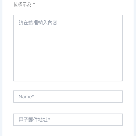
位標示為
*
請
在
這
裡
輸
入
內
容...
Name*
電
子
郵
件