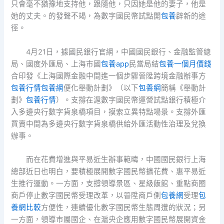
只會毫不猶豫地支持他，跟隨他，只因她是他的妻子，他是
她的丈夫。的發聲不竭，為數字國民幣試點開
包養
辟新的途
徑。
4月21日，據國民銀行官網，中國國民銀行、金融監管總
局、國度外匯局、上海市國
包養app
民當局結
包養一個月價錢
合印發《上海國際金融中間進一個步驟晉陞跨境金融辦事方
包養行情
包養網
便化舉動計劃》（以下
包養網
簡稱《舉動計
劃》
包養行情
）。支撐在滬數字國民幣運營試點銀行積極介
入多邊央行數字貨泉橋項目，摸索立異特點場景。支撐外匯
買賣中間為多邊央行數字貨泉橋供給外匯活動性治理及兌換
辦事。
而在花費增進與平易近生辦事範疇，中國國民銀行上海
總部近日也明白，要積極展開數字國民幣擴花費、惠平易近
生推行運動。一方面，支撐領導景區、星級飯館、重點商圈
商戶停止數字國民幣受理改革，以晉陞商戶側
包養網
受理
包
養網比較
方便性，連續優化數字國民幣生態周遭的狀況；另
一方面，領導市屬國企、在滬央企應用數字國民幣展開資金