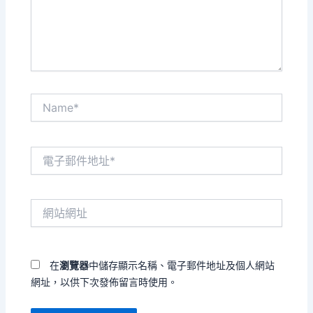
內
容...
Name*
電
子
郵
件
網
地
站
址
網
*
址
在
瀏覽器
中儲存顯示名稱、電子郵件地址及個人網站
網址，以供下次發佈留言時使用。