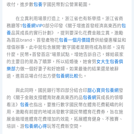
收付，進步數
包養
字國民幣對公營業範圍。
在立異利用場景打造上，浙江省也有新舉措。浙江省商
務廳等1
包養網VIP
0部分印發《關于增進首發經濟高東西的
包
養
品質成長的實行計劃》，提到要深化花費金融立異，激勵
為首店brand、首發產物花
包養一個月價錢
費供給優惠權益和
增值辦事，此中就包含展開“數字國者是期待成為新郎。沒有
什麼。民幣+首發首店”場景試點，增她告訴自己，嫁給裴家
的主要目的是為了贖罪，所以結婚後，她會努
女大生包養俱
樂部
力做一個好妻子和好媳婦。如果最後的結果還是被辭
退，進首店場合付出方便
包養網比較
化。
與此同時，國民銀行等四部分結合印
甜心寶貝包養網
發
的《關于金融支撐體育財產高東西的品
包養網
質成長的領導
看法》
包養
也指出，要推行數字國民幣在體育花費範疇的利
用，激勵有前提的地域派發數字國民幣體育花費券，旨在施
展金融增進體育花費增加的效能，拓展體育健身、不雅賽、
培訓、游
包養網心得
玩等花費新空間。