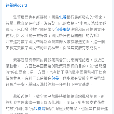
包養網dcard
監管層面也有新靜態。國民
包養
銀行最新發布的“看來，
藍學士還真是在推諉，沒有娶自己的女兒。”中國反洗錢陳述
顯示，已印發《數字國民幣反
包養網站
洗錢和反可怕融資任
務指引》及《關于做好數字國民幣任務有關題目的告訴》，
并推進將數字國民幣等新興營業歸入數據報送范圍，進一個
步驟完美數字國民幣的監管框架，保證其安康有序成長。
素喜智研高等研討員蘇筱芮告知北京商報記者，從近日
舉動看，一方面數字國民幣與政策激勵標的目的，如“首發經
濟”停止聯合；另一方面，也有助于規范數字國民幣相干信息
傳輸共享，有利于為后續進
包養
一個步驟夯實數字國民幣錢
包賬戶平安、穩固反洗錢等相干任務打下堅實基礎。
蘇筱芮估計，數字國民幣將持續繚繞重點批發場景、新
興批發生態來進一個步驟深化利用，同時，針對預支式花費
的數字國民幣“元
包養網
管家”所鏈接的場景，也無望在將來進