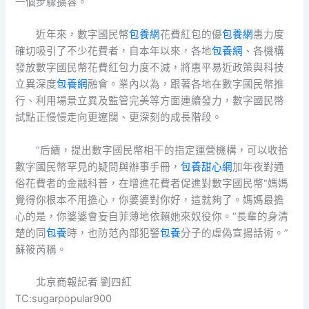
一個步驟擴容。
近年來，數字國民幣
包養網
花費紅包的優
包養網
惠力度
確切吸引了不少花費者，自本年以來，各地
包養網
、各機構
發放數字國民幣花費紅包力度不減，將惠平易近政策與科技
立異深度
包養網
融會。業內以為，跟著各地在數字國民幣推
行、利用場景立異及監管完美等方面連續發力，數字國民幣
試點正慢慢走向更遼闊、更深刻的成長階段。
“后續，提出數字國民幣相干的指定運營機構，可以收拾
數字國民幣罕見的疑問與辦事手冊，
包養甜心網
加年夜對通
俗花費者的金融科普，在增進花費者促進對數字國民幣“媽媽
覺得你根本不用擔心，你婆婆對你好，這就夠了。媽媽最擔
心的是，你婆婆會妄自菲薄地依賴她來奴役你。”長輩的身清
楚的同
包養
時，也防范內部犯警
包養
分子的虛偽宣揚話術。”
蘇筱芮稱。
北京商報記者 劉四紅
TC:sugarpopular900