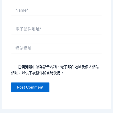
Name*
電
子
郵
件
網
地
站
址
網
*
址
在
瀏覽器
中儲存顯示名稱、電子郵件地址及個人網站
網址，以供下次發佈留言時使用。