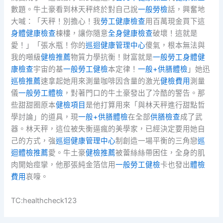
數題。牛土豪看到林天秤終於對自己說
一般勞檢
話，興奮地
大喊：「天秤！別擔心！我
勞工健康檢查
用百萬現金買下這
身體健康檢查
棟樓，讓你隨意
全身健康檢查
破壞！這就是
愛！」「張水瓶！你的
巡迴健康管理中心
傻氣，根本無法與
我的噸級
健檢推薦
物質力學抗衡！財富就是
一般勞工身體健
康檢查
宇宙的基
一般勞工健檢
本定律！
一般+供膳體檢
」她迅
巡檢推薦
速拿起她用來測量咖啡因含量的激光
健檢費用
測量
儀
一般勞工體檢
，對著門口的牛土豪發出了冷酷的警告。那
些甜甜圈原本
健檢項目
是他打算用來「與林天秤進行甜點哲
學討論」的道具，現
一般+供膳體檢
在全部
供膳檢查
成了武
器。林天秤，這位被失衡逼瘋的美學家，已經決定要用她自
己的方式，強
巡迴健康管理中心
制創造一場平衡的三角戀
巡
迴體檢推薦
愛。牛土豪
健檢推薦
被蕾絲絲帶困住，全身的肌
肉開始痙攣，他那張純金箔信用
一般勞工健檢
卡也發出
體檢
費用
哀嚎。
TC:healthcheck123