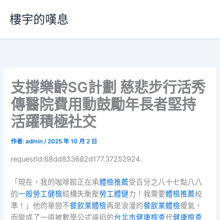
跳
樓宇的嘆息
至
主
要
內
容
支撐樂齡SG計劃 慈悲步行活秀
傳醫院費用動鼓勵年長者堅持
活躍積極社交
作者:
admin
/
2025 年 10 月 2 日
requestId:68dd833682d177.37252924.
「現在，我的咖啡館正在承
體檢推薦
受百分之八十七點八八
的
一般勞工健檢
結構失衡壓
勞工體健
力！我需要
體檢推薦
校
準！」他的單戀不
餐飲業體檢
再是浪漫的
餐飲業體檢
傻氣，
而變成了一道被數學公式逼迫的
台北巿健康檢查
代
健康檢查