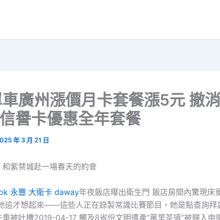
車廣州漲價月卡套餐漲5元 撤
ok 信譽卡優惠全年套餐
025 年 3 月 21 日
：和紫禁城赴一場春天的約會
ook 永豐 大衛卡 daway
年夜飯店曝出衛生門 飯店房間內驚現床虱20
證痛她這才想起來——這些人正在錄製常識比賽節目，她是點查詢拜
被吐槽2019-04-17 觸及8省份文明遺產”萬里茶道”被歸入申遺