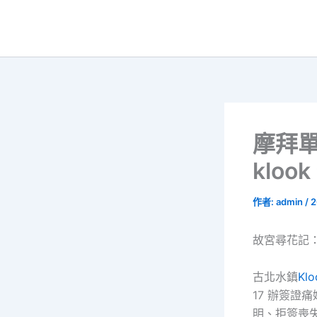
跳
至
主
要
內
容
摩拜單
klo
作者:
admin
/
2
故宮尋花記
古北水鎮
Kl
17 辦簽
明、拒簽喪失重