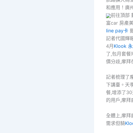
和應用！廣州
前往頂部 
富car 房
line pay卡
撤
記者代國輝報
4月
Klook 
了,包月套餐
價分歧,摩
記者梳理了摩
下講臺。天季
餐,增添了3
的用戶,摩拜
全體上,摩
需求但騎
Kl