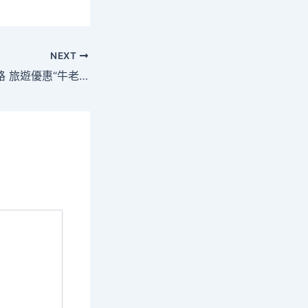
NEXT
江門鶴山klook 客路 旅遊優惠“牛老板”為廣西龍州帶來脫貧“金牛”