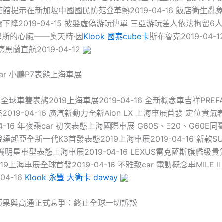
中國使館提示在新加坡中國國民防范登革熱2019-04-16 飯店衛生亂
降2019-04-15 披髮虛偽游玩傳單 三亞游玩差人依法拘留6人20
爾卑斯的心臟——奧天時·因
Klook 國泰cube卡
斯布魯克2019-04-
黑蘭直航2019-04-12
ar 小鵬P7表態上海車展
x全球車雙表態2019上海車展2019-04-16 全新概念車吉祥PRE
019-04-16 廣汽新動力全新Aion LX 上海車展首發 定位貴
-04-16 年夜乘car 初次表態上海國際車展 G60S、E20、G60E同
風悅達起亞全新一代K3首發表態2019上海車展2019-04-16 新款SUB
攜明星車型表態上海車展2019-04-16 LEXUS雷克薩斯旗艦級貴
19上海車展全球首發2019-04-16 不雅致car 電動概念車MILE Ⅱ
04-16
Klook 永豐 大衛卡 daway
蘋果與高通正式息爭：終止全球一切訴訟