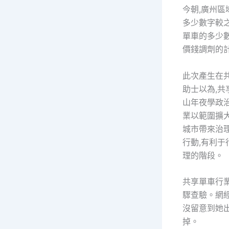
今朝,廣州區
多少數字較
單車的多少數
價錢調劑的
此次產生在
助士以為,
山年夜學政
業以範圍擴大
城市帶來治
行動,有利
理的階段。
共享單車行
驟查驗。網
沒留意到她出
掉。