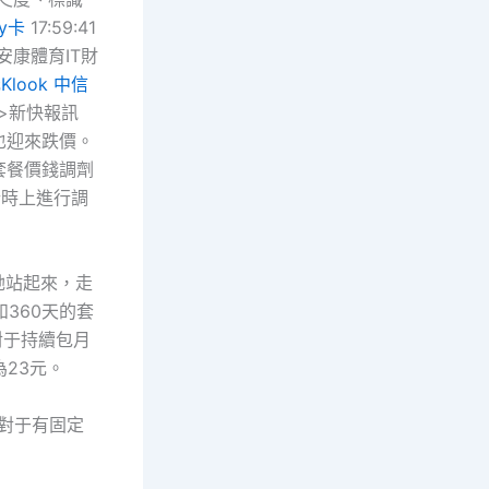
ay卡
17:59:41
康體育IT財
元
Klook 中信
p>新快報訊
也迎來跌價。
,套餐價錢調劑
行時上進行調
她站起來，走
360天的套
。對于持續包月
為23元。
對于有固定