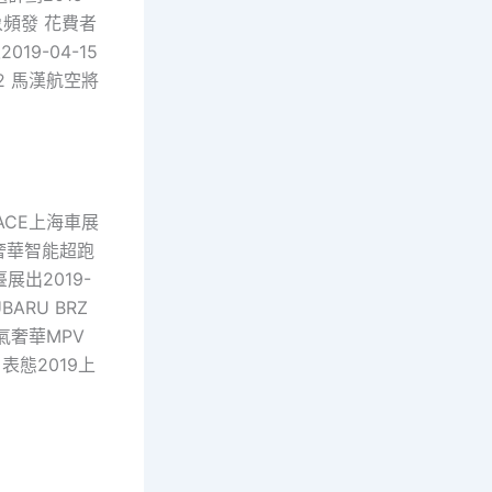
象頻發 花費者
19-04-15
12 馬漢航空將
FACE上海車展
氣奢華智能超跑
臺展出2019-
ARU BRZ
氣奢華MPV
 表態2019上