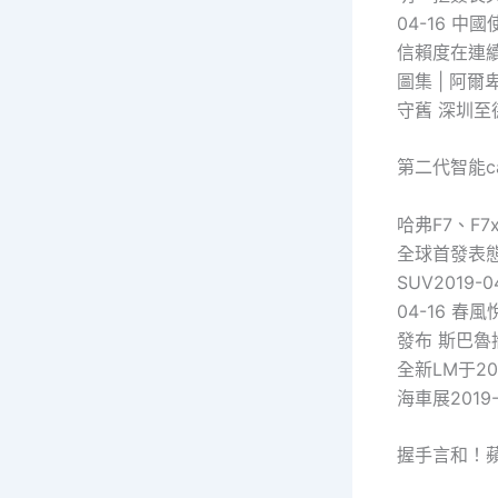
04-16 
信賴度在連續下
圖集 | 阿
守舊 深圳至德
第二代智能c
哈弗F7、F7
全球首發表態2
SUV2019
04-16 春
發布 斯巴魯
全新LM于20
海車展2019-
握手言和！