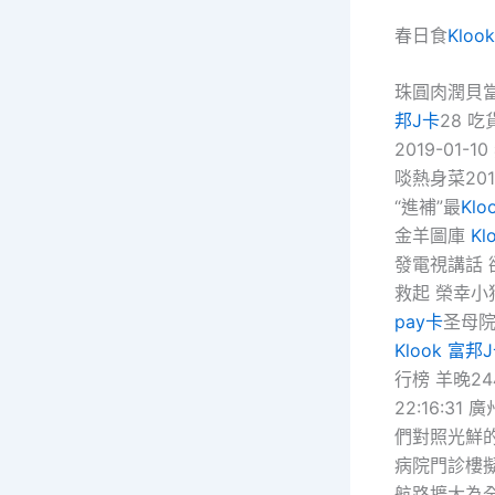
春日食
Kloo
珠圓肉潤貝當
邦J卡
28 吃
2019-01-
啖熱身菜201
“進補”最
Klo
金羊圖庫
Kl
發電視講話 
救起 榮幸小
pay卡
圣母院
Klook 富邦
行榜 羊晚2
22:16:3
們對照光鮮的
病院門診樓擬“
航路擴大為全年