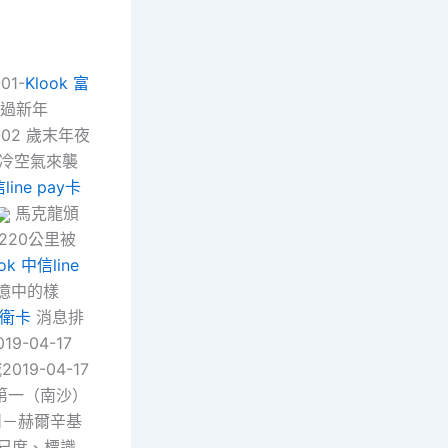
1-
Klook 富
魚”過新年
1-02 歲末年夜
27 冷空氣來襲
line pay卡
馬克龍頒
220公里被
ok 中信line
憶中的樣
大衛卡
消息排
-04-17
19-04-17
屬第一（南沙）
廣州－赫爾辛基
車輛尺度、標識