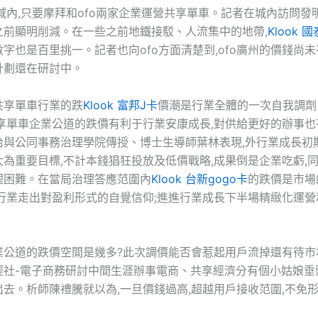
域內,只要摩拜和ofo兩家企業運營共享單車。記者在城內訪問發明,
之前顯明削減。在一些之前地鐵接駁、人流集中的地帶,
Klook 
字也是百里挑一。記者也向ofo方面清楚到,ofo廣州的價錢尚未
計劃還在研討中。
共享單車行業的跌
Klook 富邦J卡
價潮是行業全體的一次自我調劑
共享單車企業公道的跌價有利于行業安康成長,對供給更好的辦事也
治與公同事務治理學院傳授、博士生導師葉林表現,外行業成長初期
為重要目標,不計本錢猖狂投放及低價戰略,成果倒是企業吃虧,
理困難。在當局治理答應范圍內
Klook 台新gogo卡
的跌價是市場
于行業走出對盈利形式的自覺信仰;進進行業成長下半場精緻化運營
業公道的跌價空間是幾多?此次調價能否會惹起用戶流掉還有待市
經社-電子商務研討中間生涯辦事電商、共享經濟分有個小姑娘垂
去。析師陳禮騰就以為,一旦價錢過高,超越用戶接收范圍,不免