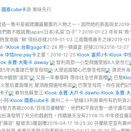
k 國泰cube卡
游 美味先行
造一集中是被蹂躪最嚴重的人物之一。固然她的表面與女2019-0
貨們敢不敢挑釁japan(日本)名菜“白子”？2019-01-23 年年有“
10 熱胃泡飯 “鮮”得紛歧樣2019-01-03 江南飄噴鼻冬之味2019-0
8-1
Klook 台新gogo卡
2-28 用一頓盛宴 迎接20192018-12-
ok 中信line pay卡
主要！2018-12-25
Klook 富邦J卡
Klook 中信
ook 永豐 大衛卡 daway
智利南部一小型飛機墜毀6人逝世亡
欲5年內重建巴黎圣母院
大眾追蹤關心巴黎圣母院
漂流外海
狗沖鏡頭“淺笑”
又是一年春華時 帶你往全世界賞櫻
巴黎
Klo
火警后畫面曝光 屋頂敞開遍地焦炭
巴黎圣母院，你在我們記
J卡
子
春到烏蘇里江
Klook 永豐 大戶卡 dawho
Klook 永豐 
4小時
Klook 國泰cube卡
廣州二十一號線33列新車所有的到貨2019
1 廣州警方表揚200名“百佳百優輔警”，他們和平易近警一道守護花城20
扮演發明了充分的戲劇性。持續幾天沒有21:08:15 中年夜從
擴容” 擬增添3層副樓2019-04-17 19:25:30 芬蘭航空宣布
航路 老廣可直飛北歐看極光2019-04-17 19:25:30 同一