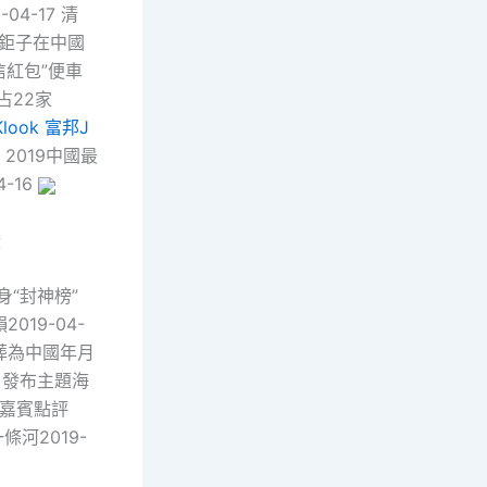
04-17 清
電鉅子在中國
信紅包”便車
占22家
Klook 富邦J
 2019中國最
4-16
燈
“封神榜”
韻2019-04-
葬為中國年月
》發布主題海
。 嘉賓點評
條河2019-