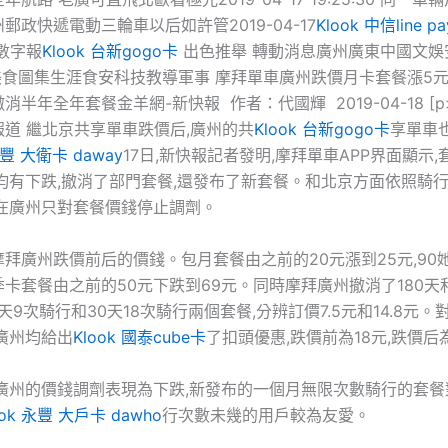
郵政快遞電動三輪車以后如許管2019-04-17
Klook 中信line p
數字報
Klook 台新gogo卡
出色推舉 轉動消息廣州廣東中國文娛安
產美食圖集生涯食安科技教導軍事 摩拜單車廣州跌價月卡套餐漲5
消半年全年套餐金羊網-新快報 作者：代國輝 2019-04-18 [
道 繼北京共享單車跌價后,廣州的共
Klook 台新gogo卡
享單車
永豐 大衛卡 daway
17日,新快報記者發明,摩拜單車APP界面顯示
均有下跌,撤消了部門套餐,還發布了新套餐。和北京方面依照騎
拜在廣州只對套餐價錢停止調劑。
拜廣州跌價前后的價錢。包月套餐由之前的20元漲到25元,90
卡套餐由之前的50元下跌到69元。同時摩拜廣州撤消了180天和
0天9次騎行和30天18次騎行兩個套餐,分辨訂價7.5元和14.8元
廣州均給出
Klook 國泰cube卡
了扣頭優惠,跌價前為18元,跌價后
拜廣州的價錢調劑表現為下跌,新發布的一個月無限次數騎行的套餐
ook 永豐 大戶卡 dawho
行次數未幾的用戶較為友愛。