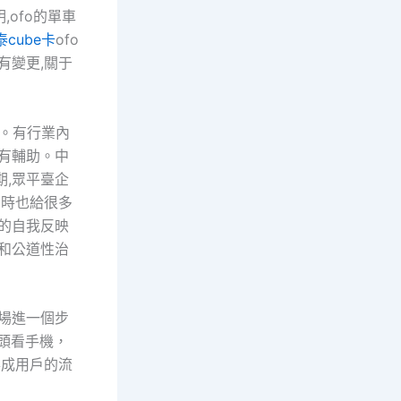
ofo的單車
國泰cube卡
ofo
有變更,關于
。有行業內
有輔助。中
,眾平臺企
同時也給很多
的自我反映
和公道性治
場進一個步
頭看手機，
形成用戶的流