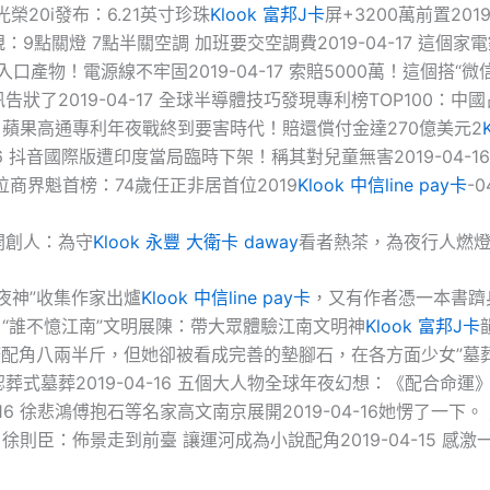
光榮20i發布：6.21英寸珍珠
Klook 富邦J卡
屏+3200萬前置2019-
：9點關燈 7點半關空調 加班要交空調費2019-04-17 這個家
入口產物！電源線不牢固2019-04-17 索賠5000萬！這個搭“微
告狀了2019-04-17 全球半導體技巧發現專利榜TOP100：中國
4-16 蘋果高通專利年夜戰終到要害時代！賠還償付金達270億美元2
-16 抖音國際版遭印度當局臨時下架！稱其對兒童無害2019-04-16
位商界魁首榜：74歲任正非居首位2019
Klook 中信line pay卡
-0
開創人：為守
Klook 永豐 大衛卡 daway
看者熱茶，為夜行人燃
夜神”收集作家出爐
Klook 中信line pay卡
，又有作者憑一本書躋身
-16 “誰不憶江南”文明展陳：帶大眾體驗江南文明神
Klook 富邦J卡
青塘配角八兩半斤，但她卻被看成完善的墊腳石，在各方面少女”墓
葬式墓葬2019-04-16 五個大人物全球年夜幻想：《配合命運
4-16 徐悲鴻傅抱石等名家高文南京展開2019-04-16她愣了一下
-15 徐則臣：佈景走到前臺 讓運河成為小說配角2019-04-15 感激一