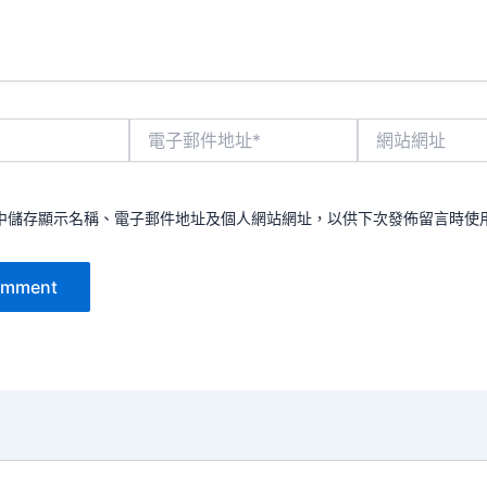
電
網
子
站
郵
網
件
址
地
中儲存顯示名稱、電子郵件地址及個人網站網址，以供下次發佈留言時使
址
*