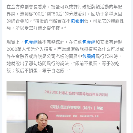
在金方偉副會長看來，摜蛋可以或許打破紙牌類活動的年紀
界線，遭到從“00后”到“50后”的分歧愛好，回功于多種原因
的綜合疊加，“摜蛋的門檻實在不
包養網
低，可是它的興趣性
強，所以受眾群體比擬年夜。”
現實上，
包養網
據不完整統計，在江蘇
包養網
和安徽有跨越
2000萬人常常介入摜蛋。而當譚潔敏說道摜蛋為什么可以或
許在金融界或許說是公司老板的圈層中
包養網
風行起來時，
她就說出了那句坊間風行的說法，“飯前不摜蛋，等于沒吃
飯；飯后不摜蛋，等于白吃飯。”