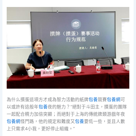
為什么摜蛋這項方才成為智力活動的紙牌
包養
競賽
包養網
可
以或許有這般年
包養
夜的魅力？“絕對于斗田主，摜蛋的團隊
一起配合精力加倍突顯；而絕對于上海的傳統牌類游戲年夜
包養網
怪門路，他的規定和難度又
包養
要低一些，並且人數
上只需求4小我，更好停止組織。”