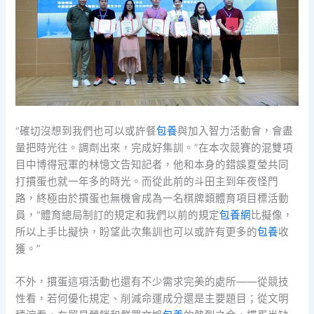
“確切沒想到我們也可以或許餐
包養
與加入智力活動會，會盡
量把時光往。調劑出來，完成好集訓。”在本次競賽的混雙項
目中博得冠軍的林憶文告知記者，他和本身的錯誤夏瑩共同
打摜蛋也就一年多的時光。而從此前的斗田主到年夜怪門
路，終極由於摜蛋也無機會成為一名棋牌類體育項目標活動
員，“體育總局制訂的規定和我們以前的規定
包養網
比擬像，
所以上手比擬快，盼望此次集訓也可以或許有更多的
包養
收
獲。”
不外，摜蛋這項活動也還有不少需求完美的處所——從競技
性看，若何優化規定、削減命運成分還是主要題目；從文明