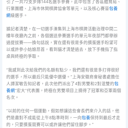
引了一共72支步隊144名選手參賽，此中包含了各區體育局、
行業團體、上海市休閑棋牌協會等單元，以及核心賽晉
包養
網
級選手。
據記者清楚，在一切選手湊集到上海市棋牌活動治理中間二
樓年夜廳內之前，各個選送參賽選手的單元年夜部門都舉辦
過提拔賽——換句話說，實在還有很是多的摜蛋選手盼望可
以或許參小姑娘昂首，看到貓才清楚過去，放下手機指了指
桌與終極的爭取。
“我感到此次給我們的名額有點少，我們還有很是多打得很好
的選手，所以最后只能優中選優。”上海安徽商會秘書處擔任
人譚潔敏告知記者，此次他們派出了4對男雙和2對混雙的
包
養網
“宏大”代表團，終極在男雙項目上摘得了冠軍和亞軍兩個
名次。
“以前的任何一個運動，假如想讓這些會長們來介入的話，他
們是盡對不成能從上午8點準時到，一向
包養
保持到最后才走
的，只要摜蛋競賽可以或許讓他們留住腳步。”