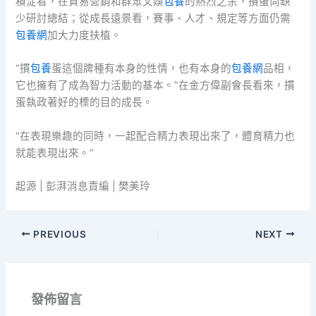
積淀看，在貿易營銷和群眾文娛
包養
的熱烈之余，摜蛋尚缺
少研討總結；從成長遠景看，賽事、人才、規定等方面仍需
包養網
加大力度扶植。
“摜
包養
蛋這個牌種有本身的性情，也有本身的
包養網
品相，
它也擁有了成為智力活動的基本。”在金方偉副會長看來，摜
蛋執政著好的標的目的成長。
“在表現樂趣的同時，一起配合精力表現出來了，體育精力也
就能表現出來。”
起源 | 彭湃消息責編 | 樊美玲
PREVIOUS
NEXT
發佈留言