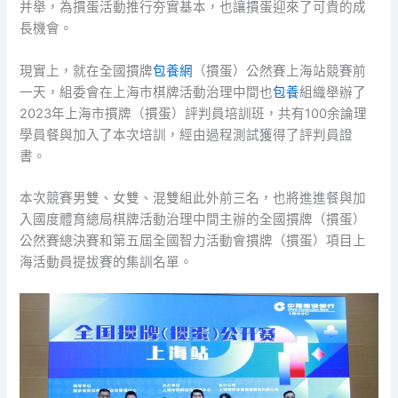
并舉，為摜蛋活動推行夯實基本，也讓摜蛋迎來了可貴的成
長機會。
現實上，就在全國摜牌
包養網
（摜蛋）公然賽上海站競賽前
一天，組委會在上海市棋牌活動治理中間也
包養
組織舉辦了
2023年上海市摜牌（摜蛋）評判員培訓班，共有100余論理
學員餐與加入了本次培訓，經由過程測試獲得了評判員證
書。
本次競賽男雙、女雙、混雙組此外前三名，也將進進餐與加
入國度體育總局棋牌活動治理中間主辦的全國摜牌（摜蛋）
公然賽總決賽和第五屆全國智力活動會摜牌（摜蛋）項目上
海活動員提拔賽的集訓名單。