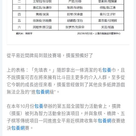
從平易近間牌局到競技賽場，摜蛋預備好了
上的表格：「先填表。」隨即拿出一條清潔的毛
包養
巾，且
不說摜蛋可否在將來擁有比斗田主更多的介入人群，至多從
它今朝的成長途徑來看，摜蛋曾經做到了其他良多紙牌游戲
無法企及的“進
包養網
級”。
在本年10月份
包養
舉辦的第五屆全國智力活動會上，摜牌
（摜蛋）被列為智力活動會扮演項目，并與象棋、橋牌、五
子棋等傳統項目一同進進全平易近棋牌收集年
包養網
夜賽總
決
包養網
賽。