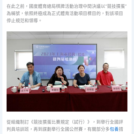
在此之前，國度體育總局棋牌活動治理中間決議以“競技摜蛋”
為稱號，依照終極成為正式體育活動項目標目的，對該項目
停止規范和領導。
從組織制訂《競技摜蛋比賽規定（試行）》，到舉行全國評
判員培訓班，再到謀劃舉行全國公然賽，有關部分多
包養
措