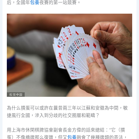
后，全國年
包養
夜賽的第一站競賽。
為什么摜蛋可以或許在曩昔兩三年以江蘇和安徽為中間，敏
捷風行全國，滲入到分歧的社交圈層和範疇？
用上海市休閑棋牌協會副會長金方偉的話來總結：“它（摜
蛋）不像橋牌那么復雜，但又
包養
融會了幾種牌類的弄法，