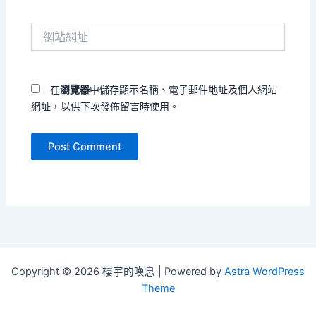
郵
件
網
地
站
址
網
*
址
在
瀏覽器
中儲存顯示名稱、電子郵件地址及個人網站
網址，以供下次發佈留言時使用。
Copyright © 2026 樓宇的嘆息 | Powered by
Astra WordPress
Theme