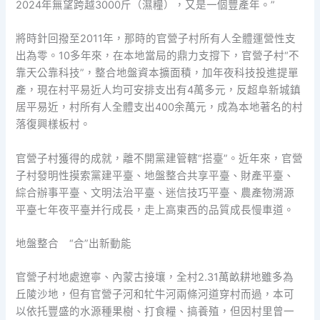
2024年無望跨越3000斤（濕糧），又是一個豐產年。”
將時針回撥至2011年，那時的官營子村所有人全體運營性支
出為零。10多年來，在本地當局的鼎力支撐下，官營子村“不
靠天公靠科技”，整合地盤資本擴面積，加年夜科技投進提單
產，現在村平易近人均可安排支出有4萬多元，反超阜新城鎮
居平易近，村所有人全體支出400余萬元，成為本地著名的村
落復興樣板村。
官營子村獲得的成就，離不開黨建管轄“搭臺”。近年來，官營
子村發明性摸索黨建平臺、地盤整合共享平臺、財產平臺、
綜合辦事平臺、文明法治平臺、迷信技巧平臺、農產物溯源
平臺七年夜平臺并行成長，走上高東西的品質成長慢車道。
地盤整合 “合”出新動能
官營子村地處遼寧、內蒙古接壤，全村2.31萬畝耕地雖多為
丘陵沙地，但有官營子河和牤牛河兩條河道穿村而過，本可
以依托豐盛的水源種果樹、打食糧、搞養殖，但因村里曾一