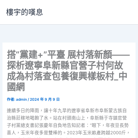
跳
樓宇的嘆息
至
主
要
內
容
搭“黨建+”平臺 展村落新顏——
探析遼寧阜新縣官營子村何故
成為村落查包養復興樣板村_中
國網
作者:
admin
/
2024 年 9 月 9 日
連續多日的降雨，讓十年九旱的遼寧省阜新市阜新蒙古族自
治縣莊稼地喝飽了水。站在村頭南山上，阜新縣于寺鎮官營
子村黨總支書記張慶年自負地告知記者：“眼下，年夜豆長勢
喜人，玉米年夜多是雙棒的。2023年玉米畝產跨越2000斤，