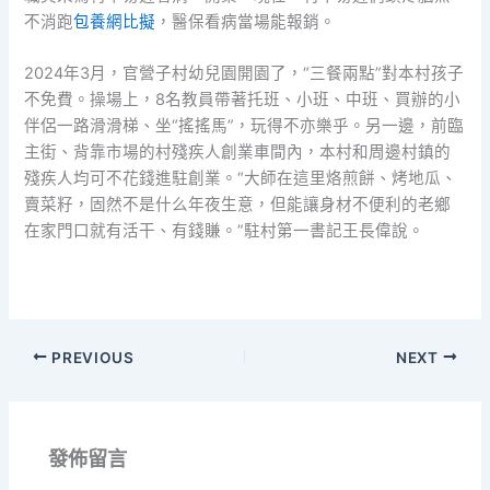
不消跑
包養網比擬
，醫保看病當場能報銷。
2024年3月，官營子村幼兒園開園了，“三餐兩點”對本村孩子
不免費。操場上，8名教員帶著托班、小班、中班、買辦的小
伴侶一路滑滑梯、坐“搖搖馬”，玩得不亦樂乎。另一邊，前臨
主街、背靠市場的村殘疾人創業車間內，本村和周邊村鎮的
殘疾人均可不花錢進駐創業。“大師在這里烙煎餅、烤地瓜、
賣菜籽，固然不是什么年夜生意，但能讓身材不便利的老鄉
在家門口就有活干、有錢賺。”駐村第一書記王長偉說。
PREVIOUS
NEXT
發佈留言