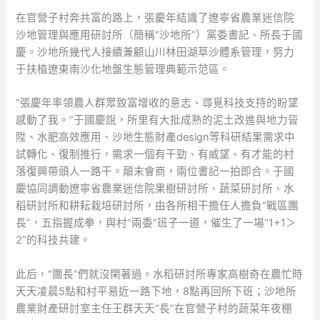
在官營子村奔共富的路上，張慶年結識了遼寧省農業迷信院
沙地管理與應用研討所（簡稱“沙地所”）黨委書記、所長于國
慶。沙地所幾代人接續兼顧山川林田湖草沙體系管理，努力
于扶植遼東南沙化地盤生態管理典範示范區。
“張慶年率領農人群眾致富增收的意志、尋覓科技支持的盼望
感動了我。”于國慶說，所里有大批成熟的泥土改進與地力晉
陞、水肥高效應用、沙地生態財產design等科研結果需求中
試轉化、復制推行，需求一個有干勁、有威望、有才能的村
落復興帶頭人一路干。顛末會商，兩位書記一拍即合。于國
慶協同調動遼寧省農業迷信院果樹研討所、蔬菜研討所、水
稻研討所和耕耘栽培研討所，由各所相干擔任人擔負“戰區團
長”，五指握成拳，與村“兩委”班子一道，催生了一場“1+1＞
2”的科技共建。
此后，“團長”們就沒閑著過。水稻研討所專家高樹奇在農忙時
天天凌晨5點和村平易近一路下地，8點再回所下班；沙地所
農業財產研討室主任王群天天“長”在官營子村的蔬菜年夜棚