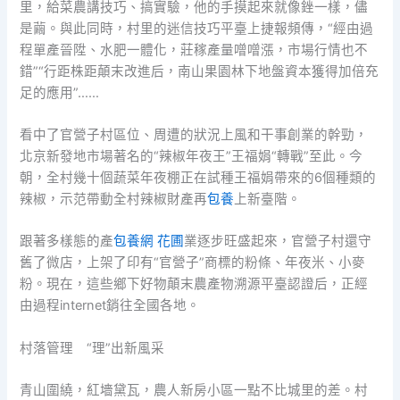
里，給菜農講技巧、搞實驗，他的手摸起來就像銼一樣，儘
是繭。與此同時，村里的迷信技巧平臺上捷報頻傳，“經由過
程單產晉陞、水肥一體化，莊稼產量噌噌漲，市場行情也不
錯”“行距株距顛末改進后，南山果園林下地盤資本獲得加倍充
足的應用”……
看中了官營子村區位、周遭的狀況上風和干事創業的幹勁，
北京新發地市場著名的“辣椒年夜王”王福娟“轉戰”至此。今
朝，全村幾十個蔬菜年夜棚正在試種王福娟帶來的6個種類的
辣椒，示范帶動全村辣椒財產再
包養
上新臺階。
跟著多樣態的產
包養網 花圃
業逐步旺盛起來，官營子村還守
舊了微店，上架了印有“官營子”商標的粉條、年夜米、小麥
粉。現在，這些鄉下好物顛末農產物溯源平臺認證后，正經
由過程internet銷往全國各地。
村落管理 “理”出新風采
青山圍繞，紅墻黛瓦，農人新房小區一點不比城里的差。村