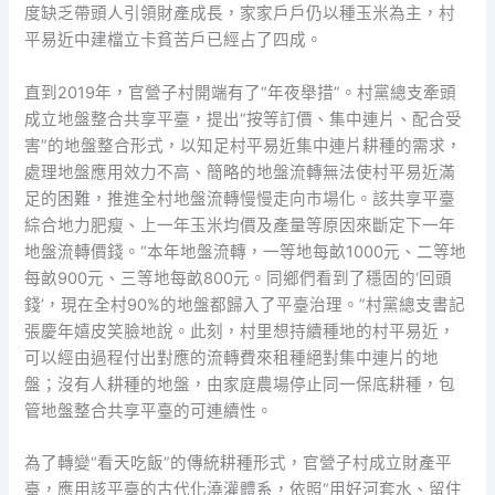
度缺乏帶頭人引領財產成長，家家戶戶仍以種玉米為主，村
平易近中建檔立卡貧苦戶已經占了四成。
直到2019年，官營子村開端有了“年夜舉措”。村黨總支牽頭
成立地盤整合共享平臺，提出“按等訂價、集中連片、配合受
害”的地盤整合形式，以知足村平易近集中連片耕種的需求，
處理地盤應用效力不高、簡略的地盤流轉無法使村平易近滿
足的困難，推進全村地盤流轉慢慢走向市場化。該共享平臺
綜合地力肥瘦、上一年玉米均價及產量等原因來斷定下一年
地盤流轉價錢。“本年地盤流轉，一等地每畝1000元、二等地
每畝900元、三等地每畝800元。同鄉們看到了穩固的‘回頭
錢’，現在全村90%的地盤都歸入了平臺治理。”村黨總支書記
張慶年嬉皮笑臉地說。此刻，村里想持續種地的村平易近，
可以經由過程付出對應的流轉費來租種絕對集中連片的地
盤；沒有人耕種的地盤，由家庭農場停止同一保底耕種，包
管地盤整合共享平臺的可連續性。
為了轉變“看天吃飯”的傳統耕種形式，官營子村成立財產平
臺，應用該平臺的古代化澆灌體系，依照“用好河套水、留住