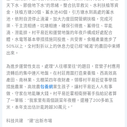
天下水、節儉地下水”的思緒，整合抗旱救災、水利扶植等資
金，扶植方塘20個、蓄水池40個，引方塘水到高處的蓄水
池，依附自流停止澆灌，加大力度田間管網扶植，完成河
渠、干主流相通，坑塘相連，確保引得進、蓄得住、旱能
澆、澇能排。村平易近和運營地盤的年夜戶構成好處配合
體，水電等基本舉措措施同投進、共受害。食糧產量進步了
50%以上，全村對折以上的休息力從已經“喊渴”的農田中束縛
出來。
為進步運營性支出，處理“人往哪里往”的題目，官營子村應用
流轉后的集中連片地盤，在村莊周圍打造東養殖、西高效高
產田、南林果、北棚菜四年夜財產，領導村平易近從事舉措
措施農業、高效農
包養網
業生孩子，讓村平易近人人有事
做、守家在地能賺大錢。村平易近霍相衛掰著手指給記者算
了一筆賬：“我家里有兩個蔬菜年夜棚，還種了200多畝玉
米，本年支出估計能跨越30萬元。”
科技共建 “建”出新市場