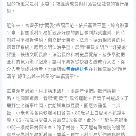
里的新風采是村“兩委”引領經濟成長與村落管理融會的實行結
果。
近年來，官營子村“兩委”帶頭示范，依托黨建平臺、綜合辦事
平臺，對關系村平易近親身好處的題目做到能幫盡幫。同時
制訂村平易近條約，樹立健全自治、法治、德治相融會的村
落管理系統，應用文明法治平臺，展開“星級文明戶”“好兒媳”
評選，扶植文明長廊、法治長廊和村史展覽館。諸多舉動把
全村的氣力聚了起來，讓村平易近從傍觀者釀成介入者，從
介入者釀成共治者，也讓繚繞
包養網排名
在村民氣頭的“題目
清單”轉化為越來越長的“幸福清單”。
每當逢年過節，村里講求熱烈，張慶年便把同鄉們請到一
路，吃個團聚飯、看場“跑黃河”風俗運動。官營子村還成立了
居野生老辦事中間，供給鯽魚燉豆腐、圓蔥炒雞蛋、二米
飯、小米粥等各色軟爛可口餐食，80歲以上白叟可不花錢用
餐，65~79歲白叟每人只需交3元餐費。此外，居野生老辦事
中間一樓就是村衛生室，除了村醫，天天還有縣病院的醫護
職員來為村平易近看病、開藥。現在，村平易近們頭疼腦熱