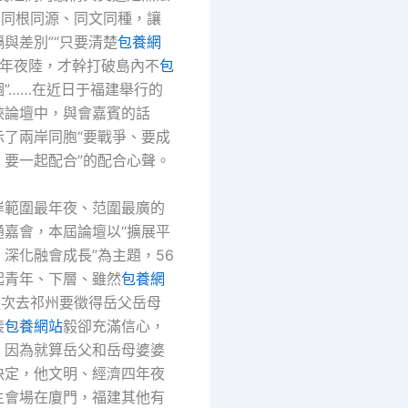
岸同根同源、同文同種，讓
與差別”“只要清楚
包養網
年夜陸，才幹打破島內不
包
”……在近日于福建舉行的
峽論壇中，與會嘉賓的話
示了兩岸同胞“要戰爭、要成
、要一起配合”的配合心聲。
岸範圍最年夜、范圍最廣的
通嘉會，本屆論壇以“擴展平
深化融會成長”為主題，56
起青年、下層、雖然
包養網
這次去祁州要徵得岳父岳母
裴
包養網站
毅卻充滿信心，
，因為就算岳父和岳母婆婆
決定，他文明、經濟四年夜
主會場在廈門，福建其他有