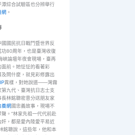
平潭綜合試驗區也分辨舉行
養網
。
傳
中國國民抗日戰鬥暨世界反
成功80周年，也是臺灣收復
在海峽論壇年夜會現場，臺再
的面前。她怔怔的看著彩
得及問什麼，就見彩修露出
IP
異樣，對她說道——灣霧
家第九代、臺灣抗日志士支
事長林銘聰密意分送朋友家
包養網
國忠義故事，現場不
掌聲。“林家先祖一代代前赴
內奸，都是愛內陸愛平易近
”林銘聰說，這些年，他和本