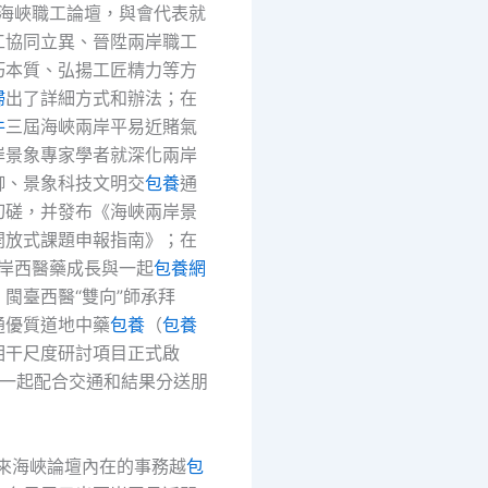
5海峽職工論壇，與會代表就
工協同立異、晉陞兩岸職工
巧本質、弘揚工匠精力等方
婦
出了詳細方式和辦法；在
件
三屆海峽兩岸平易近賭氣
岸景象專家學者就深化兩岸
御、景象科技文明交
包養
通
切磋，并發布《海峽兩岸景
開放式課題申報指南》；在
兩岸西醫藥成長與一起
包養網
閩臺西醫“雙向”師承拜
通優質道地中藥
包養
（
包養
相干尺度研討項目正式啟
的一起配合交通和結果分送朋
。
年來海峽論壇內在的事務越
包