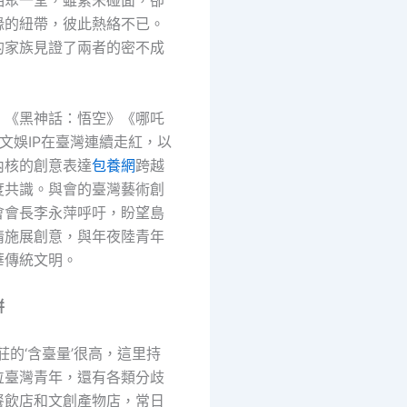
相聚一堂，雖素未碰面，卻
緣的紐帶，彼此熱絡不已。
的家族見證了兩者的密不成
，《黑神話：悟空》《哪吒
文娛IP在臺灣連續走紅，以
內核的創意表達
包養網
跨越
度共識。與會的臺灣藝術創
會會長李永萍呼吁，盼望島
情施展創意，與年夜陸青年
華傳統文明。
拼
莊的‘含臺量’很高，這里持
位臺灣青年，還有各類分歧
餐飲店和文創產物店，常日