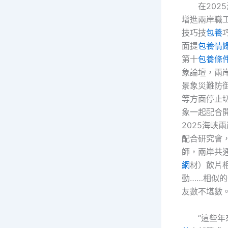
在202
增進兩岸職
技巧技
包養
面提
包養情
第十
包養條
象論壇，兩
景象災難防
等方面停止
象一起配合
2025海峽
配合研究會，
師，兩岸共
網
材）飲片
動……相似
友數不堪數
“這些