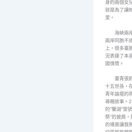
身的兩個女
就是為了讓
里。
海峽兩
兩岸同胞不
上，很多臺
況表達了本
國情懷。
臺青張
十五世孫，
青年論壇的
尋親故事。2
的“鑒湖”堂
祭”的披肩，
的場景讓我