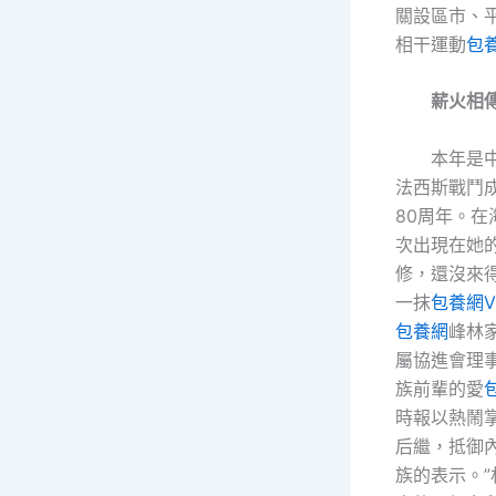
關設區市、
相干運動
包
薪火相
本年是
法西斯戰鬥
80周年。
次出現在她
修，還沒來
一抹
包養網V
包養網
峰林
屬協進會理
族前輩的愛
時報以熱鬧
后繼，抵御
族的表示。