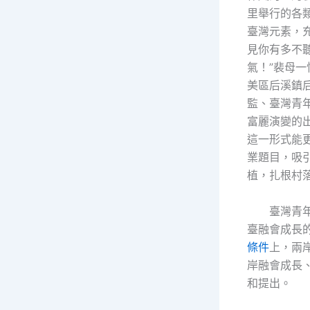
里舉行的各
臺灣元素，充
見你有多不
氣！”裴母
美區后溪鎮
監、臺灣青
富麗演變的
這一形式能
業題目，吸
植，扎根村
臺灣青
臺融會成長
條件
上，兩
岸融會成長
和提出。