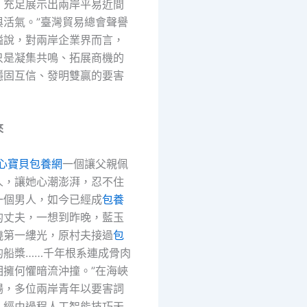
，充足展示出兩岸平易近間
與活氣。”臺灣貿易總會聲譽
鎰說，對兩岸企業界而言，
只是凝集共鳴、拓展商機的
穩固互信、發明雙贏的要害
來
心寶貝包養網
一個讓父親佩
人，讓她心潮澎湃，忍不住
一個男人，如今已經成
包養
的丈夫，一想到昨晚，藍玉
曉第一縷光，原村夫接過
包
的船槳……千年根系連成骨肉
相擁何懼暗流沖撞。”在海峽
場，多位兩岸青年以要害詞
，經由過程人工智能技巧天