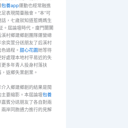
類
包養app
運動也經常融進
足表現閩臺融會。”本“可
聽話，七歲就知道惹媽媽生
一怔。屆論壇時代，廈門闤闠
后溪村鄉建鄉創團隊運營總
年余奕萱分送朋友了后溪村
出色過程。
甜心花園
她等待
更好處理本地村平易近的失
引更多年青人投身村落扶
落，返鄉失業創業。
年介入鄉建鄉創的結果是閩
的主要縮影。本屆論壇
包養
岸嘉賓分送朋友了各自對兩
、兩岸同胞通力進行的見解