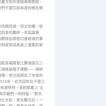
兒屢次到年夜陸尋根問祖，
她們不要忘卻本身的根在哪
岸同根同源、同文同種，是
成割舍的羈絆。本屆論壇
胞都經由過程切身經過的事
身和家族成員身上濃重的家
鈞凱是福建晉江鑒湖張氏三
在海峽論壇子運動——海峽
現場，他分送朋友了本身的
024年，初次回到位于晉江
號來源地時，張鈞凱戴上“主
與宗親們一同拜祖。“那天
無比光彩，更永難忘記。一