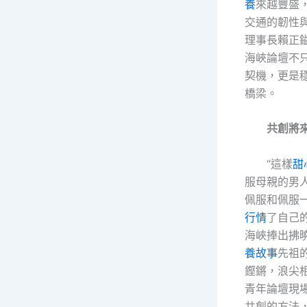
養
來越豐盛
交通的韌性
理事長賴正
海峽論壇不
契機，更是
橋梁。
共創將
“這樣
甜
服母親的男
佩服和佩服
行情
了自己
海峽捧出拂
養故事
先祖
鏗鏘，浪尖
青年論壇現
共創的方法