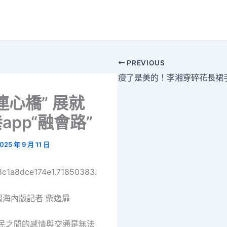
PREVIOUS
連心橋” 展就
app“融會路”
025 年 9 月 11 日
68c1a8dce174e1.71850383.
報海內版記者 柴逸扉
國民之間的感情與交通是無法