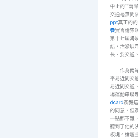
中止的”“兩
交通毫無間隔
ppt
真正的的
養
實言論禁錮
第十七屆海
語，活潑展
長、要交通
作為兩
平易近間交
易近間交通、
場運動串聯
dcard
裴毅
的同意，但
一點都不難
聽到了他的
板塊。論壇