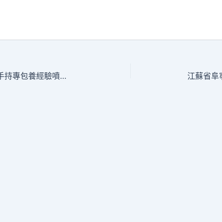
瘦了是美的！李湘穿碎花長裙手持專包養經驗噴鼻扇 女人味實足