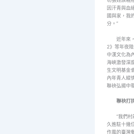
切張姓族親
因汗青與血
國與家，我
分。”
近年來
2》等年夜陸
中漢文化為
海峽激發深
生文明基金
內年青人縱
聯袂弘揚中
聯袂打
“我們村
久進駐十幾
作風的臺灣