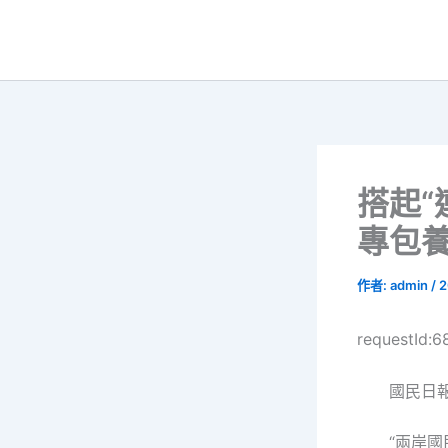
跳
至
主
要
內
容
搭起“
專包養
作者:
admin
/
2
requestId:
國民日
“兩岸