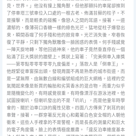
見，世界。」他沒有撞上獨角獸，但他那顫抖的車尾卻擦到
了停車塔三號車位入口處的一根古老、佈滿苔蘚的柱子。不
是撞擊，而是輕柔的碰觸，像戀人之間的耳語。接著，一道
濃郁的、像薄荷口香糖一樣的綠色光芒。猛地從柱子爆發出
來，瞬間吞噬了何手殘和他的掀背車。光芒消失後，窄巷恢
復了平靜，只剩下獨角獸雕像一臉困惑的表情。何手殘感覺
一陣天旋地轉，等他回過神來，他的車子竟然垂直停在一個
貼滿了巨大獎狀的牆壁上。獎狀上寫著：「完美倒車入庫獎
——第零點零零零零零九度偏差。」落款人是「倒車王」。
他趕緊從車窗探出頭，發現周圍不再是熟悉的城市街道，而
是一望無際、由無數白線和編號組成的巨大網格。這裡的空
氣聞起來像是新買的輪胎和劣質香水的混合物，而重力似乎
是隨機變化的，有時感覺很重，有時像漂浮在游泳池裡。他
試圖按喇叭，但喇叭發出的不是「叭叭」，而是他童年時學
會的、關於泊車口訣的魔性兒歌。四面八方傳來了刺耳的剎
車聲，接著，一群穿著反光背心和戴著白色安全帽的人朝他
衝來。這些人手裡拿的不是警棍，而是長長的測量尺和巨大
的電子角度儀，臉上的表情極度嚴肅。「違反泊車維度基本