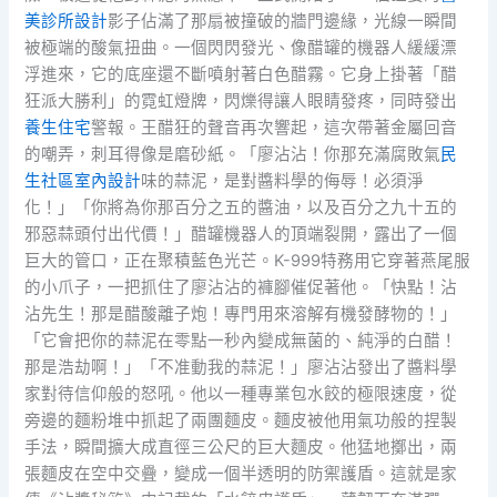
美診所設計
影子佔滿了那扇被撞破的牆門邊緣，光線一瞬間
被極端的酸氣扭曲。一個閃閃發光、像醋罐的機器人緩緩漂
浮進來，它的底座還不斷噴射著白色醋霧。它身上掛著「醋
狂派大勝利」的霓虹燈牌，閃爍得讓人眼睛發疼，同時發出
養生住宅
警報。王醋狂的聲音再次響起，這次帶著金屬回音
的嘲弄，刺耳得像是磨砂紙。「廖沾沾！你那充滿腐敗氣
民
生社區室內設計
味的蒜泥，是對醬料學的侮辱！必須淨
化！」「你將為你那百分之五的醬油，以及百分之九十五的
邪惡蒜頭付出代價！」醋罐機器人的頂端裂開，露出了一個
巨大的管口，正在聚積藍色光芒。K-999特務用它穿著燕尾服
的小爪子，一把抓住了廖沾沾的褲腳催促著他。「快點！沾
沾先生！那是醋酸離子炮！專門用來溶解有機發酵物的！」
「它會把你的蒜泥在零點一秒內變成無菌的、純淨的白醋！
那是浩劫啊！」「不准動我的蒜泥！」廖沾沾發出了醬料學
家對待信仰般的怒吼。他以一種專業包水餃的極限速度，從
旁邊的麵粉堆中抓起了兩團麵皮。麵皮被他用氣功般的捏製
手法，瞬間擴大成直徑三公尺的巨大麵皮。他猛地擲出，兩
張麵皮在空中交疊，變成一個半透明的防禦護盾。這就是家