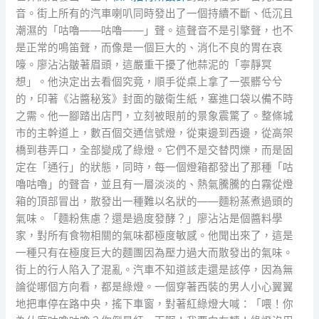
音。街上所有的汽車喇叭同時發出了一個持續不斷、低沉且
潮濕的「咕嚕——咕嚕——」聲。這聲音不是引擎聲，也不
是正常的鳴笛聲，而像是一個巨大的、消化不良的胃在哀
嚎。廖沾沾皺著眉頭，這嚴重干擾了他蒜泥的「寧靜冥
想」。他決定出去看個究竟，順手從桌上拿了一張髒兮兮
的，印著《沾醬秘笈》封面的皺衛生紙，塞進口袋以備不時
之需。他一腳踏出店門，立刻被眼前的景象震驚了。整條城
市的主幹道上，數百個交通信號燈，從東邊到西邊，從高架
橋到巷弄口，全部變成了綠燈。它們不是交替閃爍，而是固
定在「通行」的狀態，同時，每一個燈箱都發出了那種「咕
嚕咕嚕」的聲音，並且有一層淡淡的、熱氣騰騰的白霧從燈
箱的頂部冒出，散發出一種難以名狀的——麵粉蒸煮過頭的
氣味。「麵粉焦慮？還是過度發酵？」廖沾沾是個醬料學
家，對所有食物相關的氣味都極度敏感。他聞出來了，這是
一種只有在極度巨大的麵團因為壓力過大而散發出的氣味。
街上的行人陷入了混亂。汽車不知道該走還是該停，因為無
論從哪個方向看，都是綠燈。一個穿著西裝的男人小心翼翼
地把車停在路中央，搖下車窗，對著紅綠燈大喊：「喂！你