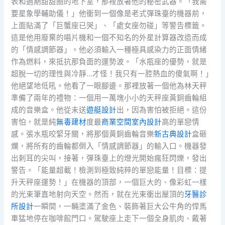
表和過期甜甜圈的地下室，那裡放著他的秘密武器。「我需
要星象學輔助儀！」他衝到一個像是老式彈珠臺的機器前，
上面貼滿了「巨蟹座已哭」、「處女座勿碰」等警告標籤。
這是他用廢棄的唱片機和一個不知名的外星計算器改造而成
的「情感調節器」。他必須輸入一種極具感染力的正面情緒
作為燃料，來抵抗那負面的運勢波。「水瓶座的優勢，就是
超脫一切的理性與冷靜…才怪！我只有一腔熱血的傻氣啊！」
他絕望地低吼。他看了一眼腳邊。那裡放著一個他為林天秤
準備了兩年的禮物：一個用一萬塊小小的天秤座黃銅齒輪組
成的音樂盒。他從未送
遊艇設計
出，因為害怕被拒絕。這份
害怕，就是純
無毒建材
度最
商業空間室內設計
高的單戀情
感。張水瓶咬緊牙關，將那個黃銅齒輪音樂
新古典設計
盒砸
爛，將所有的齒輪都倒入「情感調節器」的輸入口。機器發
出刺耳的尖叫，接著，彈珠臺上的燈光開始瘋狂閃爍，發出
警告。「能量超載！檢測到極致純粹的單戀能量！目標：提
升天秤座運勢！」在機器的頂部，一個巨大的、像彩虹一樣
的光束筆直地射向天空。然而，就在光束衝出屋頂的
牙醫診
所設計
一瞬間，一輛塗滿了金色、裝飾著巨大公牛角的悍馬
車猛地停在咖啡館門口。駕駛座上走下一個全身肌肉、戴著