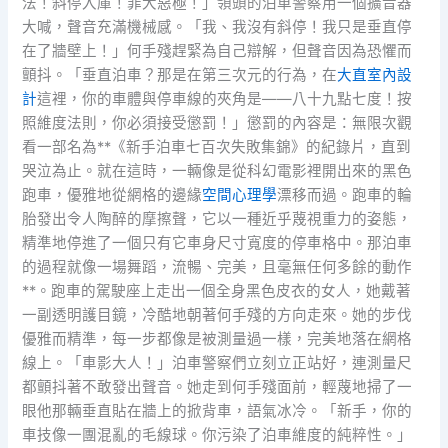
法！斜停入庫！罪大惡極！」領頭的泊車警察用一個擴音器
大喊，聲音充滿機械感。「我、我沒有斜停！我只是垂直停
在了牆壁上！」何手殘趕緊為自己辯解，但聲音因為恐懼而
顫抖。「垂直泊車？那是在第三次元的行為，在
大直室內設
計
這裡，你的車體與停車線的夾角是——八十九點七度！按
照維度法則，你必須接受懲罰！」懲罰的內容是：無限次觀
看一部名為**《新手泊車七百次失敗集錦》的紀錄片，直到
哭泣為止。就在這時，一輛像是從科幻電影裡開出來的黑色
跑車，優雅地從網格的邊緣
空間心理學
漂移而過。跑車的輪
胎發出令人陶醉的摩擦聲，它以一種近乎蔑視重力的姿態，
精準地停進了一個只有它車身尺寸寬度的停車格中。那泊車
的過程就像一場舞蹈，流暢、完美，且毫無任何多餘的動作
**。跑車的駕駛座上走出一個全身黑色皮衣的女人，她戴著
一副透明護目鏡，冷酷地朝著何手殘的方向走來。她的步伐
優雅而精準，每一步都像是被測量過一樣，完美地落在網格
線上。「車影大人！」泊車警察們立刻立正站好，連測量尺
都顫抖著不敢發出聲音。她走到何手殘面前，輕蔑地掃了一
眼他那輛垂直貼在牆上的掀背車，語氣冰冷。「新手，你的
車技像一團混亂的毛線球。你污染了泊車維度的純粹性。」