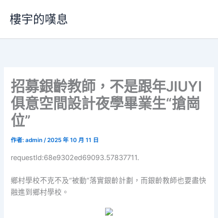
跳
樓宇的嘆息
至
主
要
內
容
招募銀齡教師，不是跟年JIUYI
俱意空間設計夜學畢業生“搶崗
位”
作者:
admin
/
2025 年 10 月 11 日
requestId:68e9302ed69093.57837711.
鄉村學校不克不及“被動”落實銀齡計劃，而銀齡教師也要盡快
融進到鄉村學校。