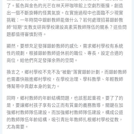
了。藍色與金色的光芒在林天秤咖啡館上空劇烈衝撞，創造
出一個不斷旋轉的怪異氣旋。在實施過程中也面臨不少現實
挑戰：一年時間中銀齡教師能做什么？若何處理招募銀齡教
師“短期”支教支研與學校建設高素質教師隊伍的關系？這些問
題都值得審慎對待。
顯然，要想充足發揮銀齡教師的感化，需求鄉村學校有系統
性的規劃，根據銀齡教師退休前的職位、專長，設定合適的
崗位，給他們充足發揮余熱的空間。
換言之，鄉村學校不克不及“被動”落實銀齡計劃，而銀齡教師
也需盡快融進鄉村學校，在學校治理、學科教學、年輕教師
傳幫帶中貢獻本身的氣力。
同時，鄉村教師的年齡結構問題，也該惹起重視。要了了的
是，要讓鄉村孩子享有公正而有質量的義務教導，關鍵在加
強鄉村教師隊伍建設。而加強鄉村教師隊伍建設，構成公道
的教師隊伍年齡結構，吸引青壯年教師扎根鄉村學校從教，
尤為需要。