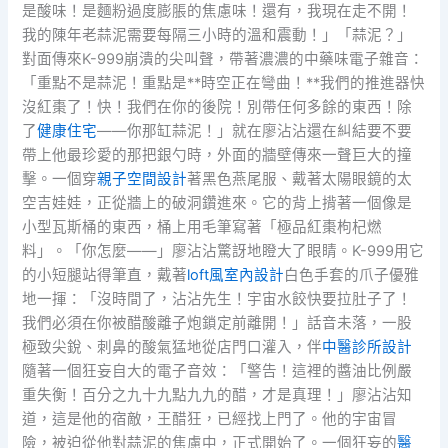
是酸味！是麵粉過度膨脹的焦慮味！還有，我現在走不開！
我的陳年老蒜泥需要每隔三小時的溫和震動！」「蒜泥？」
對面傳來K-999崩潰的尖叫聲，帶著濃濃的中藥味電子雜音：
「重點不是蒜泥！重點是**時空正在彎曲！**我們的推進器快
沒紅棗了！快！我們在你的後院！別帶任何多餘的東西！除
了
健康住宅
——你那缸蒜泥！」就在廖沾沾還在糾結要不要
帶上他最珍愛的那把銀勺時，外面的牆壁傳來一聲巨大的撞
擊。一個穿
親子空間設計
著黑色燕尾服、戴著太陽眼鏡的太
空吉娃娃，正從牆上的破洞鑽進來。它的背上揹著一個像是
小型瓦斯桶的東西，桶上用毛筆寫著「極品紅棗枸杞燃
料」。「你怎麼——」廖沾沾驚訝地瞪大了眼睛。K-999用它
的小短腿站得筆直，戴著
loft風室內設計
白色手套的爪子優雅
地一揮：「沒時間了，沾沾先生！宇宙水餃快要拉肚子了！
我們必須在你被醋酸離子炮鎖定前離開！」話音未落，一股
極致尖銳、刺鼻的酸氣猛地從店門口灌入，伴
中醫診所設計
隨著一個狂妄自大的電子音效：「警告！這裡的醬油比例嚴
重失衡！百分之九十九點九九的醋，才是真理！」廖沾沾知
道，這是他的宿敵，王醋狂，已經找上門了。他的宇宙冒
險，被迫從他對蒜泥的焦慮中，正式開始了。一個狂妄的
醫