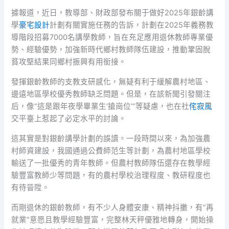
據報道，近日，教導部、財政部發布關于做好2025年銀齡講
學
豪宅設計
計劃有關實施任務的告訴，計劃在2025年義務教
導階段招募7000名講學教師，旨在充足應用退休教師專業優
勢、經驗優勢，加強新時代鄉村教師隊伍建設，推動鞏固脫
貧攻堅結果同鄉村振興有用銜接。
發揮銀齡教師的支教支研感化，無疑有利于緩解農村地區、
邊遠地區學校優秀教師缺乏問題。但是，在該新聞引發關注
后，像“這是跟年夜學畢業生‘搶崗位’”等疑慮，也在社
侘寂風
交平臺上惹起了必定水平的討論。
這其實是對銀齡講學計劃的誤讀。一段時間以來，為加強農
村師資建設，我國通過公費師范生等計劃，為農村地區學校
輸送了一批優秀的青年教師。但農村教師隊伍還存在教學經
驗豐富教師少等問題，有的農村學校治理程度、教研程度也
有待晉陞。
而剛退休的銀齡教師，有不少人身體安康、精神抖擻，有“再
就業”意愿且教學經驗豐富，完整林天秤優雅地轉身，開始操