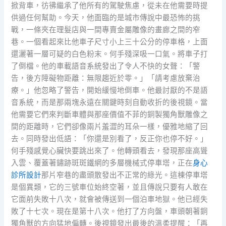
掀背車，彷彿繼承了他所有的駕駛焦慮，從未在他需要時提
供過任何幫助。今天，他面臨的是城市傳說中最恐怖的挑
戰，一條夾在理髮店與一間專賣金屬雕像的畫廊之間的窄
巷。一個看起來比他車子尺寸小上三十公分的停車格，上面
還灑著一層可疑的白色粉末。何手殘深吸一口氣。將車子打
了倒檔。他的車載語音系統發出了令人不快的女聲：「警
告，後方障礙物距離：無限趨近於零。」「請考慮放棄治
療。」他忽略了警告，開始緩慢地倒車。他最討厭的不是語
音系統，而是那兩塊永遠在關鍵時刻自動收折的後視鏡。當
他需要它們來判斷車體與那座價值不菲的銅製獨角獸雕像之
間的距離時，它們卻像兩片羞澀的耳朵一樣，優雅地縮了回
去。同時發出低語：「你還是別看了，反正你也停不好。」
何手殘感覺心臟快要跳出來了。他轉頭看去，發現那座高聳
入雲、覆蓋著鏽跡斑斑鐵網的多層機械式停車塔，正在
身心
診所設計
那片窄巷的盡頭散發出不正常的綠光。這棟停車塔
是個異類，它的三號車位始終空著，並且傳說只要有人敢在
它面前失敗十八次，就會被傳送到一個泊車地獄。他已經失
敗了十七次。現在是第十八次。他打了方向盤，車頭朝著銅
獨角獸的方向猛地偏轉。後視鏡發出最後的溫柔提醒：「再