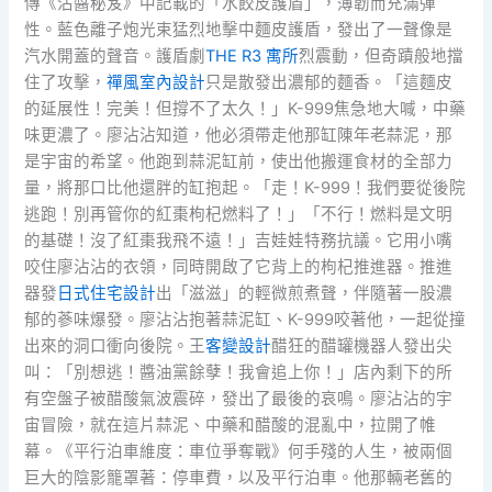
傳《沾醬秘笈》中記載的「水餃皮護盾」，薄韌而充滿彈
性。藍色離子炮光束猛烈地擊中麵皮護盾，發出了一聲像是
汽水開蓋的聲音。護盾劇
THE R3 寓所
烈震動，但奇蹟般地擋
住了攻擊，
禪風室內設計
只是散發出濃郁的麵香。「這麵皮
的延展性！完美！但撐不了太久！」K-999焦急地大喊，中藥
味更濃了。廖沾沾知道，他必須帶走他那缸陳年老蒜泥，那
是宇宙的希望。他跑到蒜泥缸前，使出他搬運食材的全部力
量，將那口比他還胖的缸抱起。「走！K-999！我們要從後院
逃跑！別再管你的紅棗枸杞燃料了！」「不行！燃料是文明
的基礎！沒了紅棗我飛不遠！」吉娃娃特務抗議。它用小嘴
咬住廖沾沾的衣領，同時開啟了它背上的枸杞推進器。推進
器發
日式住宅設計
出「滋滋」的輕微煎煮聲，伴隨著一股濃
郁的蔘味爆發。廖沾沾抱著蒜泥缸、K-999咬著他，一起從撞
出來的洞口衝向後院。王
客變設計
醋狂的醋罐機器人發出尖
叫：「別想逃！醬油黨餘孽！我會追上你！」店內剩下的所
有空盤子被醋酸氣波震碎，發出了最後的哀鳴。廖沾沾的宇
宙冒險，就在這片蒜泥、中藥和醋酸的混亂中，拉開了帷
幕。《平行泊車維度：車位爭奪戰》何手殘的人生，被兩個
巨大的陰影籠罩著：停車費，以及平行泊車。他那輛老舊的