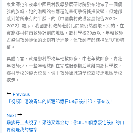
東北師范年夜學中國農村教導發展研討院發布她做了一個優
雅的旋轉，她的咖啡館被兩種能量衝擊得搖搖欲墜，但她卻
感到前所未有的平靜。的《中國農村教導發展報告2020-
2022》顯示，我國鄉村教師老齡化問題仍然嚴峻。別的，在
實施鄉村特崗教師計劃的地區，鄉村學校29歲以下年輕教師
占整個教師隊伍的比例有所進步，但教師年齡結構呈“U”形特
征。
具體而言，就是鄉村學校年輕教師多、中老年教師多，青壯
年教師少，一些年輕教師在完成服務期后就離開鄉村學校，
鄉村學校的優秀校長、骨干教師被城鎮學校或發達地區學校
挖走。
Previous
【視頻】港澳青年的新疆記憶日08靠設計記，請查收！
Next
雞排哥上央視了！采訪又爆金句：你JIUYI俱意豪宅設計的口
胃就是我的標準