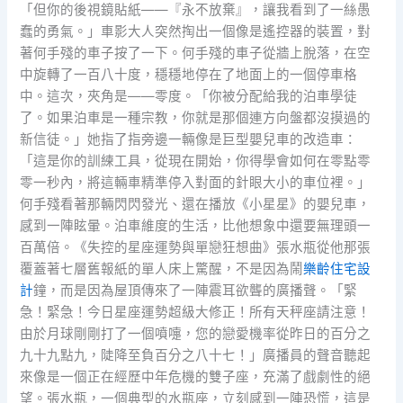
「但你的後視鏡貼紙——『永不放棄』，讓我看到了一絲愚
蠢的勇氣。」車影大人突然掏出一個像是遙控器的裝置，對
著何手殘的車子按了一下。何手殘的車子從牆上脫落，在空
中旋轉了一百八十度，穩穩地停在了地面上的一個停車格
中。這次，夾角是——零度。「你被分配給我的泊車學徒
了。如果泊車是一種宗教，你就是那個連方向盤都沒摸過的
新信徒。」她指了指旁邊一輛像是巨型嬰兒車的改造車：
「這是你的訓練工具，從現在開始，你得學會如何在零點零
零一秒內，將這輛車精準停入對面的針眼大小的車位裡。」
何手殘看著那輛閃閃發光、還在播放《小星星》的嬰兒車，
感到一陣眩暈。泊車維度的生活，比他想象中還要無理頭一
百萬倍。《失控的星座運勢與單戀狂想曲》張水瓶從他那張
覆蓋著七層舊報紙的單人床上驚醒，不是因為鬧
樂齡住宅設
計
鐘，而是因為屋頂傳來了一陣震耳欲聾的廣播聲。「緊
急！緊急！今日星座運勢超級大修正！所有天秤座請注意！
由於月球剛剛打了一個噴嚏，您的戀愛機率從昨日的百分之
九十九點九，陡降至負百分之八十七！」廣播員的聲音聽起
來像是一個正在經歷中年危機的雙子座，充滿了戲劇性的絕
望。張水瓶，一個典型的水瓶座，立刻感到一陣恐慌，這是