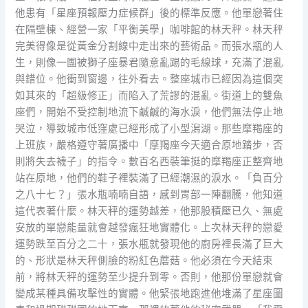
他患有「星座預報壓力症候群」後的標準反應。他單戀著住
在隔壁棟、經營一家「平衡美學」咖啡館的林天秤。林天秤
完美得像是從黃金分割線中走出來的藝術品。而張水瓶的人
生，則像一團被獅子座暴君隨意亂踢的毛線球，充滿了混亂
與錯位。他衝到窗邊，往外看去。整座城市已經因為這個突
如其來的「超級修正」而陷入了荒謬的混亂。街道上的雙魚
座們，開始不受控制地流下鹹鹹的海水淚，他們無法停止地
哭泣，導致城市低窪處已經形成了小型潟湖。那些摩羯座的
上班族，嚴格遵守著廣播中「摩羯座今天適合原地踏步，否
則將失去襪子」的指令。數百名西裝筆挺的摩羯座正整齊地
站在原地，他們的鞋子裡裝滿了已經潮濕的淚水。「負百分
之八十七？」張水瓶喃喃自語，感到胃部一陣翻騰，他知道
這代表著什麼。林天秤的運勢越差，他那股積壓已久、無處
安放的單戀能量就會越發瘋狂地實體化。上次林天秤的戀愛
運勢跌至百分之二十，張水瓶就發現他的廚房裡長滿了巨大
的、形狀是林天秤側臉的粉紅色蘑菇。他必須在今天結束
前，將林天秤的運勢至少提升到零。否則，他那份單戀就會
變成某種具備攻擊性的實體。他緊張地跑進他堆滿了星座圖