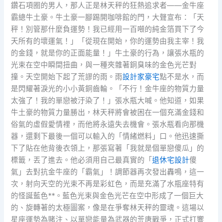
鑽石項圈的男人，那人正是林天秤的狂熱追求者——金牛座
霸總牛土豪。牛土豪一腳踢開咖啡館的門，大聲宣布：「天
秤！別管那什麼負運勢！我已經用一百噸的純金箔買下了今
天所有的壞運氣！」「從現在開始，你的運勢由我主宰！我
的金錢，就是你的正面能量！」牛土豪的行為，讓張水瓶的
光束在空中瞬間扭曲，與一種夾雜著銅臭味的金色光芒對
撞。天空開始下起了荒謬的雨。雨
設計家豪宅
點不是水，而
是閃耀著淚光的小小黃銅齒輪。「不行！金牛座的物質力量
太強了！我的單戀被汙染了！」張水瓶大喊。他知道，如果
牛土豪的物質力量勝出，林天秤將會被困在一個充滿金錢和
俗氣的虛假愛情裡，而他將永遠失去機會。張水瓶看向那機
器，還剩下最後一個可以輸入的「情緒燃料」口。他迅速撕
下了貼在他背後衣領上，那張寫著「我就是個單戀傻瓜」的
標籤，丟了進去。他必須用自己最真實的「
退休宅設計
傻
氣」去對抗金牛座的「霸氣」！調節器再次發出轟鳴，這一
次，射向天空的光束不再是彩虹色，而是充滿了水瓶座特有
的怪誕藍色**。藍色光束與金色光芒在空中形成了一個巨大
的、旋轉著的太極圖案，像是在爭奪林天秤的靈魂。這場以
星座運勢為賭注、以單戀能量為武器的荒唐戰爭，正式打響