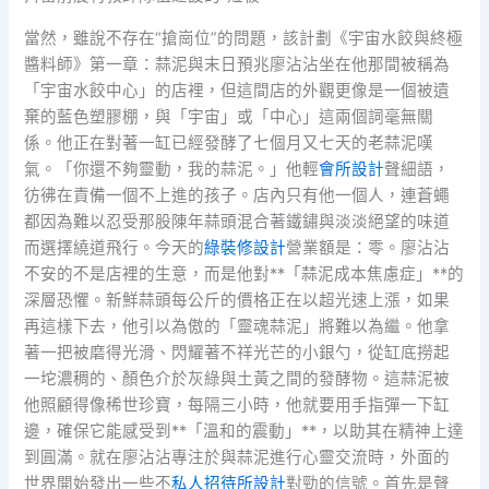
當然，雖說不存在“搶崗位”的問題，該計劃《宇宙水餃與終極
醬料師》第一章：蒜泥與末日預兆廖沾沾坐在他那間被稱為
「宇宙水餃中心」的店裡，但這間店的外觀更像是一個被遺
棄的藍色塑膠棚，與「宇宙」或「中心」這兩個詞毫無關
係。他正在對著一缸已經發酵了七個月又七天的老蒜泥嘆
氣。「你還不夠靈動，我的蒜泥。」他輕
會所設計
聲細語，
彷彿在責備一個不上進的孩子。店內只有他一個人，連蒼蠅
都因為難以忍受那股陳年蒜頭混合著鐵鏽與淡淡絕望的味道
而選擇繞道飛行。今天的
綠裝修設計
營業額是：零。廖沾沾
不安的不是店裡的生意，而是他對**「蒜泥成本焦慮症」**的
深層恐懼。新鮮蒜頭每公斤的價格正在以超光速上漲，如果
再這樣下去，他引以為傲的「靈魂蒜泥」將難以為繼。他拿
著一把被磨得光滑、閃耀著不祥光芒的小銀勺，從缸底撈起
一坨濃稠的、顏色介於灰綠與土黃之間的發酵物。這蒜泥被
他照顧得像稀世珍寶，每隔三小時，他就要用手指彈一下缸
邊，確保它能感受到**「溫和的震動」**，以助其在精神上達
到圓滿。就在廖沾沾專注於與蒜泥進行心靈交流時，外面的
世界開始發出一些不
私人招待所設計
對勁的信號。首先是聲