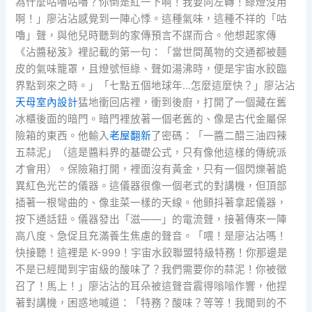
為什麼咕嚕咕嚕？你倒是紅一下啊！我要向左轉！綠燈沒用
啊！」廖沾沾感覺到一陣心悸。這種氣味，這種不祥的「咕
嚕」聲，與他兒時聽到的家傳預言不謀而合。他想起家傳
《沾醬秘笈》裡記載的第一句：「當世間萬物的交通都被麵
皮的氣味籠罩，且燈號恒綠、聲如湯沸時，便是宇宙水餃臨
界點到來之時。」「七點五個地球年…怎麼這麼快？」廖沾沾
天母室內設計
猛地衝回店裡，衝到後廚，打開了一個藏在舊
冰櫃後面的暗門。暗門裡放著一個老舊的、像是古代金屬保
險箱的東西。他輸入
老屋翻新
了密碼：「一醬二醋三油四辣
五蒜泥」（這是醬料界的基礎公式，只有像他這樣的傳統派
才會用）。保險箱打開，裡面沒有黃金，只有一個閃爍著詭
異紅色光芒的儀器。這儀器很像一個老式的對講機，但頂部
插著一根彎曲的、像韭菜一樣的天線。他顫抖著拿起儀器，
按下通話鈕。儀器發出「滋——」的電流聲，接著傳來一陣
高八度、急促且充滿養生焦慮的聲音。「喂！是廖沾沾嗎！
快接聽！這裡是 K-999！宇宙水餃聯盟特級特務！你那邊是
不是已經聞到宇宙級的酸味了？我們需要你的蒜泥！你被徵
召了！馬上！」廖沾沾的耳朵被這聲音震得嗡嗡作響，他捏
著對講機，困惑地喊道：「特務？酸味？等等！我聞到的不