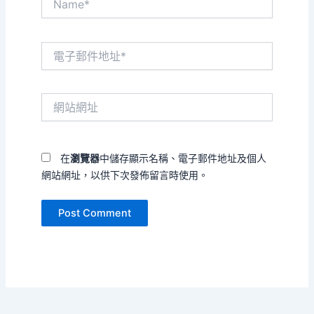
電
子
郵
件
網
地
站
址
網
*
址
在
瀏覽器
中儲存顯示名稱、電子郵件地址及個人
網站網址，以供下次發佈留言時使用。