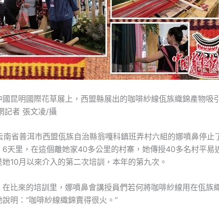
中國昆明國際花草展上，西盟縣展出的咖啡紗線佤族織錦產物吸
網記者 張文凌/攝
日，云南省普洱市西盟佤族自治縣翁嘎科鎮班弄村六組的娜噴鼻停止
。6天里，在這個離她家40多公里的村寨，她傳授40多名村平易
是她10月以來介入的第二次培訓，本年的第九次。
，在比來的培訓里，娜噴鼻會講授員們若何將咖啡紗線用在佤族
說明：“咖啡紗線織錦賣得很火。”