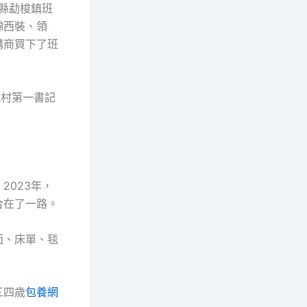
盟縣勐梭鎮班
錦西裝、領
購商買下了班
駐村第一書記
023年，
合在了一路。
面、床單、毯
三四歲
包養網