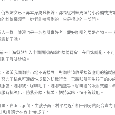
，佤族婦女已不再本身紡織棉線，都是從村鎮周邊的小商舖或找
數的紗線種類里，她們能接觸到的，只是很少的一部門。
青人一樣，陳濤也是一名咖啡喜好者，愛好咖啡的周邊產物。一
線震動了她。
她前去上海餐與加入中國國際紡織紗線博覽會，在目炫紛亂、不可
找到了咖啡紗線。
容，跟著我國咖啡市場不竭擴展，對咖啡渣收受接管應用的追蹤
，努力于綠色可連續性成長的紡織行業，已將咖啡渣生孩子的紗
啡服裝、咖啡被、咖啡毛巾、咖啡鞋墊等。咖啡渣的吸附效能、
衣服有抗氧化、防紫外線、抗菌、把持異味、快干等效能。
里，在design師、生孩子商、村平易近和相干部分的配合盡力
啡和非遺穿在身上”完成了。