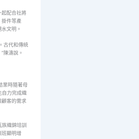
一起配合社將
、掛件等產
潮水文明。
。古代和傳統
”陳濤說。
結業時隨著母
能自力完成織
據顧客的需求
佤族織錦培訓
訓班顯明增