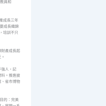
導教員和
財產成長三年
盟要成長織錦
，培訓不只
錦財產成長起
乏。
手強人，記
材料。推進披
館、省市博物
務目的：完美
村、展開一系