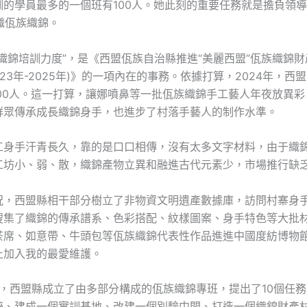
訓的學員最多的一個班有100人。她此刻的重要任務就是擔負領
編織佤族織錦。
織錦培訓力度”，是《西盟佤族自治縣推進“美麗西盟”佤族織錦
023年-2025年)》的一項內在的事務。依據打算，2024年，西
000人。這一打算，讓娜噴鼻等一批佤族織錦手工藝人年夜放異彩
群眾傳承成長織錦身手，也進步了村落手藝人的制作水準。
工身手汗青長久，靠的是口口相傳，沒有太多文字材料，由于織
工坊小、弱、散，織錦產物立異和融進古代元素少，市場推行缺
況，西盟縣相干部分樹立了非物資文明遺產數據庫，訪問村寨身
搜集了織錦的傳承譜系、色彩搭配、紋樣圖案、身手特色等大批
茶席、如意帶、牛頭包等佤族織錦代表性作品進進中國度紡博物
止加入我的最愛維護。
2月，西盟縣成立了由多部分構成的佤族織錦專班，提出了10個任
統、建成一個實訓基地、改建一個別驗中間、打造一個織錦財產