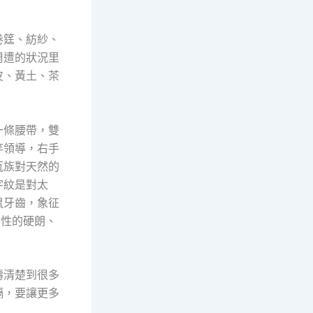
卷筳、紡紗、
周遭的狀況里
皮、黃土、茶
一條腰帶，雙
竿領導，右手
佤族對天然的
字紋是對太
鼠牙齒，象征
男性的硬朗、
濤清楚到很多
隔，要讓更多