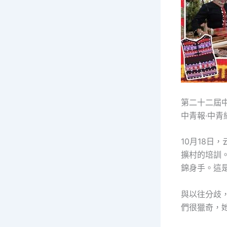
第二十二屆
中青報·中青
10月18
擴村的培訓
錦身手。這
與以往分歧
們很獵奇，她