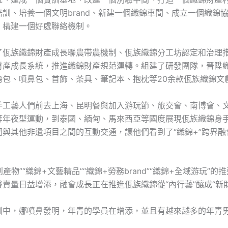
訓、培養一個文明brand、新建一個織錦車間、成立一個織錦
、構建一個好處聯絡機制。
了佤族織錦財產成長聯農帶農機制、佤族織錦分工坊認定和治理
財產成長系統，推進織錦財產規范運轉。組建了研發團隊，晉陞
挎包、噴鼻包、首飾、茶具、筆記本、抱枕等20余款佤族織錦文
手工藝人們前去上海、昆明餐與加入游玩節、旅交會、南博會、
等年夜型運動，到泰國、緬甸、馬來西亞等國度展現佤族織錦身
們與其他非遺項目之間的互動交通，讓他們看到了“織錦+”跨界融
創產物”“織錦+文藝精品”“織錦+勞務brand”“織錦+全域游玩”的
賣量日益增添，融會成長正在推進佤族織錦從“內行藝”釀成“新
訓中，娜噴鼻發明，年青的學員在增添，並且有越來越多的年青