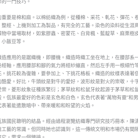
修的一門技巧。
的重要是棉和麻。以棉紡織為例，從種棉、采花、軋花、彈花、
、整經、上機到加工為製品，有完全的工藝。染色的染料從生涯
礦物中當場取材，如紫膠蟲、密蒙花、白背楓、藍靛草、麻栗樹
、小飯豆等。
織造應用的是踞織機，即腰機。織造時織工坐在地上，在腰部系
卷經軸，應用腰部和腳的氣力將經紗繃直，然后左手用一根細竹
花。挑花較為復雜，要參加上、下挑花格板。織造的紋樣表達著
的酷愛。好比，牛頭紋是對牛的愛好，波形紋是對火的崇敬，十
愛崇，菱形紋象征種族繁衍；茅草紋和松鼠牙紋起源于茅草和松
毅。佤族最愛好的色彩是玄色和白色。玄色代表著“萬物有靈”和
代表著能遣散暗中、帶來暖和和盼望的火焰。
佤族國民聰明的結晶。經由過程瀏覽紡織專門研究技巧冊本，陳
統工藝的常識。但同時她也認識到，這一傳統文明和市場仍有間
好它，需求一個鏈接。