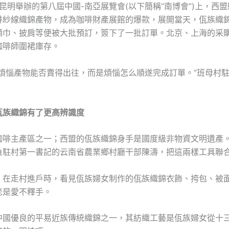
昆明舉辦的第八屆中國-南亞展覽會(以下簡稱“南博會”)上，西
啡紗線織錦產物，成為咖啡財產展館的爆款，展開當天，佤族織
領巾、披肩等便被大批預訂，簽下了一批訂單。北京、上海的采
咖啡師圍裙庫存。
不煩惱產物能否賣得出往，而是煩惱怎么順遂完成訂單。”班母村
佤族織錦有了更高辨識度
咖啡主產區之一；西盟的佤族織錦身手是國度級非物資文明遺產。2
負駐村第一書記的云南省農業鄉村廳干部陳濤，把這兩樣工具聯
，在走村進戶時，看見佤族婦女制作的佤族織錦衣飾、挎包、被
老是愛不釋手。
中國優良的平易近族傳統織錦之一，其紡織工藝是佤族婦女從十