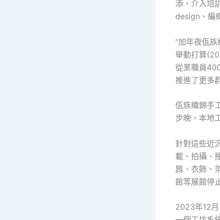
添，介入培
design、
“加年夜佤族
舉動打算(2
從業職員4
推進了更多
佤族織錦手
步晚，本地
針對這些近
載、拍攝、
肩、衣飾、
館等展館停
2023年1
一個工坊系