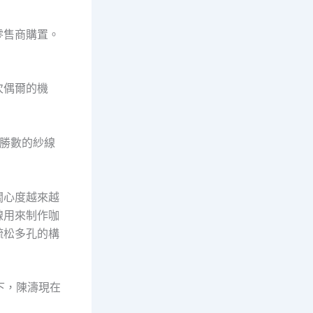
零售商購置。
次偶爾的機
勝數的紗線
關心度越來越
線用來制作咖
疏松多孔的構
下，陳濤現在