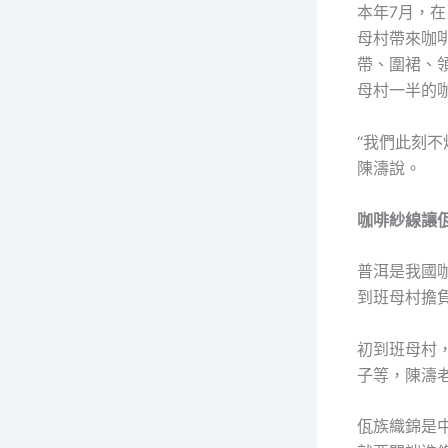
本年7月，在
母村帶來咖
帶、圍裙、
母村一半的
“我們此刻
陳濤說。
咖啡紗線讓
普洱是我國
到班母村擔
初到班母村
子等，陳濤
佤族織錦是