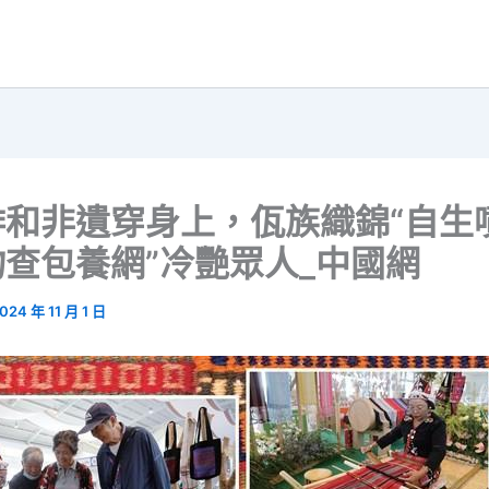
啡和非遺穿身上，佤族織錦“自生
查包養網”冷艷眾人_中國網
024 年 11 月 1 日