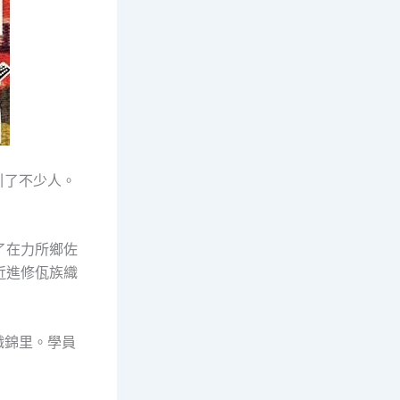
引了不少人。
了在力所鄉佐
近進修佤族織
織錦里。學員