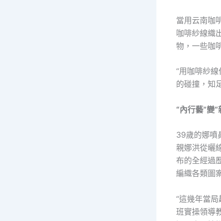
當用云南咖
咖啡紗線織
物，一些咖
“用咖啡紗
的碰撞，知
“內行藝”變“
39歲的娜
親娜洪從曬
布的全經過
編織各類圖
“這幾年當局
班實操領導