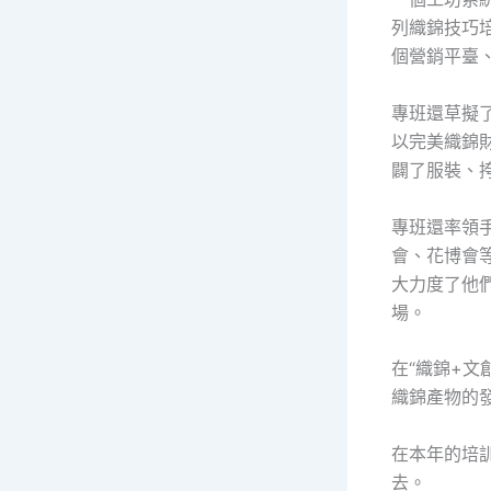
列織錦技巧培
個營銷平臺
專班還草擬
以完美織錦
闢了服裝、
專班還率領
會、花博會
大力度了他
場。
在“織錦+文
織錦產物的發
在本年的培
去。