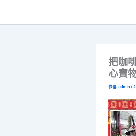
跳
至
主
要
內
容
把咖
心寶物
作者:
admin
/
2