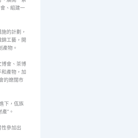
協會、組建一
措施的計劃，
織錦工藝，開
創產物。
文博會、茶博
手和產物，加
會的遼闊市
推進下，佤族
財產”。
男性參加出