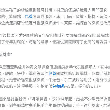
啡渣生孩子的紗線運到班母村后，村里的佤錦紡織農人專門研究
出的佤族織錦，
包養
開闢成服裝、床上用品、窗簾、抱枕、玩偶
啡企業連鎖店紛紜定制佤族織錦掛件、茶席，讓陳舊的織錦成為
線作為橋梁，愛好咖啡的青年會因咖啡的周邊追蹤關心到佤族織錦
足了青年對環保、時髦的尋求，也讓佤族織錦有了更高的辨識度。
新財產”
噴鼻是西盟縣級非物資文明遺產佤族織錦身手代表性傳承人。初中
線、繞線、搭線、織布等環節
包養
開端進修佤族織錦，18歲時就
歷程。她善於編織佤族織錦、牛頭包、手工披肩等用品，還能依
案的衣飾。這項手藝一年給她帶
包養網
來3萬元擺佈的支出。
越來越器重我們。”娜噴鼻說，從2014年起，她被不少單元聘為
教員，到各鄉鎮村寨手把手向學員教授編織身手。往年以來，培