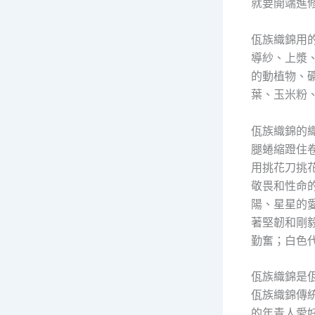
就要開端進
佤族織錦用
導紗、上漿
的動植物、
葉、玉米粉
佤族織錦的
腿蜷縮蹬住
用挑花刀挑
敬畏和性命
陽、星星的
著堅韌和剛
勤奮；白色
佤族織錦是
佤族織錦傳
的年青人愛