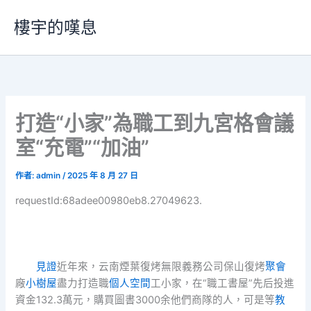
跳
樓宇的嘆息
至
主
要
內
容
打造“小家”為職工到九宮格會議
室“充電”“加油”
作者:
admin
/
2025 年 8 月 27 日
requestId:68adee00980eb8.27049623.
見證
近年來，云南煙葉復烤無限義務公司保山復烤
聚會
廠
小樹屋
盡力打造職
個人空間
工小家，在“職工書屋”先后投進
資金132.3萬元，購買圖書3000余他們商隊的人，可是等
教