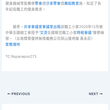
健身器械等裝備舉
聚會
措
分享
聚會
措
舞蹈教室
施，知足了各
年紀段職工的健身需求。
據悉，
共享會議室
會議室出租
該職工小家2020年12月被
中華全國總工會授予“
交流
全國模范職工小家
時租會議
”聲譽稱
號。（云南煙葉復烤無限義務公司保山復烤廠 黃永莊）
家教場地
TC:9spacepos273
PREVIOUS
NEXT