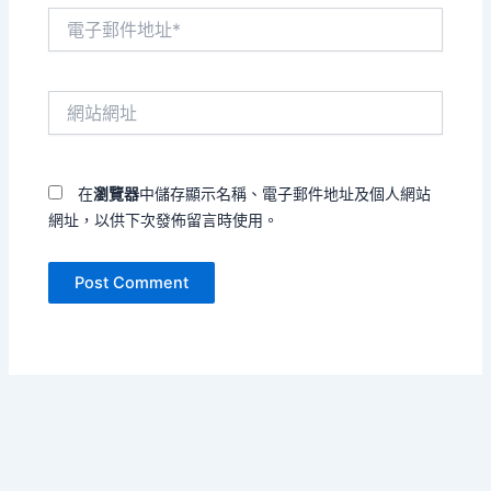
電
子
郵
件
網
地
站
址
網
*
址
在
瀏覽器
中儲存顯示名稱、電子郵件地址及個人網站
網址，以供下次發佈留言時使用。