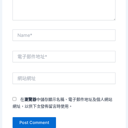
容...
Name*
電
子
郵
件
網
地
站
址
網
*
址
在
瀏覽器
中儲存顯示名稱、電子郵件地址及個人網站
網址，以供下次發佈留言時使用。