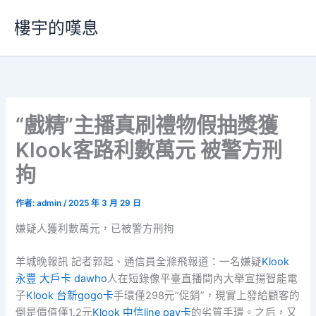
跳
樓宇的嘆息
至
主
要
內
容
“戲精”主播真刷禮物假抽獎獲
Klook客路利數萬元 被警方刑
拘
作者:
admin
/
2025 年 3 月 29 日
嫌疑人獲利數萬元，已被警方刑拘
羊城晚報訊 記者郭起、通信員全滌飛報道：一名嫌疑
Klook
永豐 大戶卡 dawho
人在短錄像平臺直播間內大舉宣揚智能電
子
Klook 台新gogo卡
手環僅298元“促銷”，現實上發給顧客的
倒是價值僅1.2元
Klook 中信line pay卡
的劣質手環。之后，又