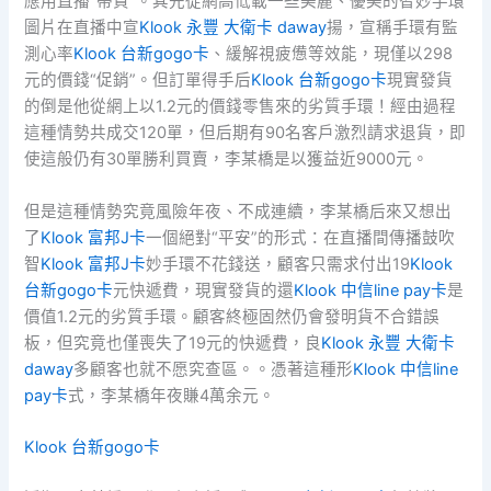
應用直播“帶貨”。其先從網高低載一些美麗、優美的智妙手環
圖片在直播中宣
Klook 永豐 大衛卡 daway
揚，宣稱手環有監
測心率
Klook 台新gogo卡
、緩解視疲憊等效能，現僅以298
元的價錢“促銷”。但訂單得手后
Klook 台新gogo卡
現實發貨
的倒是他從網上以1.2元的價錢零售來的劣質手環！經由過程
這種情勢共成交120單，但后期有90名客戶激烈請求退貨，即
使這般仍有30單勝利買賣，李某橋是以獲益近9000元。
但是這種情勢究竟風險年夜、不成連續，李某橋后來又想出
了
Klook 富邦J卡
一個絕對“平安”的形式：在直播間傳播鼓吹
智
Klook 富邦J卡
妙手環不花錢送，顧客只需求付出19
Klook
台新gogo卡
元快遞費，現實發貨的還
Klook 中信line pay卡
是
價值1.2元的劣質手環。顧客終極固然仍會發明貨不合錯誤
板，但究竟也僅喪失了19元的快遞費，良
Klook 永豐 大衛卡
daway
多顧客也就不愿究查區。。憑著這種形
Klook 中信line
pay卡
式，李某橋年夜賺4萬余元。
Klook 台新gogo卡