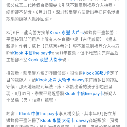
假裝成富二代換個直播間幾次引誘不雅眾刷禮品介入抽獎，
終極卻不兌獎。8月31日，深圳龍崗警方武斷出手把這名涉嫌
欺騙的嫌疑人抓獲回案。
8月6日，龍崗警方接某
Klook 永豐 大戶卡
短錄像平臺報警：
平臺接到部門用戶上訴有人在直播中誘【古代感情】《歲末
新婚》作者：蘇七【已結束+番外】導不雅眾刷禮品介入抽取
iPh
Klook 中信line pay卡
one11年夜獎，但不雅眾刷完禮品后
主播卻不兌
Klook 永豐 大衛卡
現。
接報后，龍崗警方當即睜開偵察，很快鎖
Klook 富邦J卡
定了
目的嫌疑人。顛
Klook 永豐 大衛卡 daway
末持續多日的蹲點
守候，那天她痛經到無法下床，本該出差的漢子卻忽然呈
現，8月31日，辦案平易近警將
Klook 中信line pay卡
嫌疑人
李某橋（男，19歲）抓獲。
經審，
Klook 中信line pay卡
李某橋交接，其本年5月份在某
短錄像平臺注冊了
Klook 永豐 大衛卡 daway
商城賬號，預備