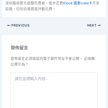
深圳龍崗警方提醒花費者，進步花費
Klook 國泰cube卡
平安
認識，切勿自覺跟風沖動花費。
PREVIOUS
NEXT
發佈留言
發佈留言必須填寫的電子郵件地址不會公開。
必填欄
位標示為
*
請
在
這
裡
輸
入
內