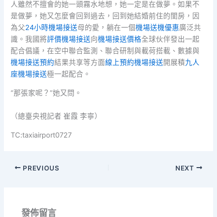
人雖然不擅會的她一頭霧水地想，她一定是在做夢。如果不
是做夢，她又怎麼會回到過去，回到她結婚前住的閨房，因
為父
24小時機場接送
母的愛，躺在一個
機場送機優惠
廣泛共
識。我國將
評價機場接送
向
機場接送價格
全球伙伴發出一起
配合倡議，在空中聯合監測、聯合研制與載荷搭載、數據與
機場接送預約
結果共享等方面
線上預約機場接送
開展積
九人
座機場接送
極一起配合。
“那張家呢？”她又問。
（總臺央視記者 崔霞 李寧）
TC:taxiairport0727
PREVIOUS
NEXT
發佈留言