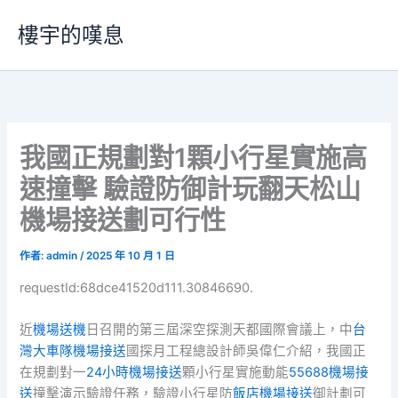
跳
樓宇的嘆息
至
主
要
內
容
我國正規劃對1顆小行星實施高
速撞擊 驗證防御計玩翻天松山
機場接送劃可行性
作者:
admin
/
2025 年 10 月 1 日
requestId:68dce41520d111.30846690.
近
機場送機
日召開的第三屆深空探測天都國際會議上，中
台
灣大車隊機場接送
國探月工程總設計師吳偉仁介紹，我國正
在規劃對一
24小時機場接送
顆小行星實施動能
55688機場接
送
撞擊演示驗證任務，驗證小行星防
飯店機場接送
御計劃可