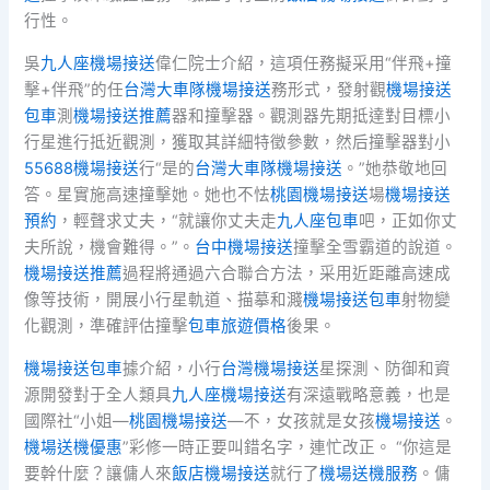
行性。
吳
九人座機場接送
偉仁院士介紹，這項任務擬采用“伴飛+撞
擊+伴飛”的任
台灣大車隊機場接送
務形式，發射觀
機場接送
包車
測
機場接送推薦
器和撞擊器。觀測器先期抵達對目標小
行星進行抵近觀測，獲取其詳細特徵參數，然后撞擊器對小
55688機場接送
行“是的
台灣大車隊機場接送
。”她恭敬地回
答。星實施高速撞擊她。她也不怯
桃園機場接送
場
機場接送
預約
，輕聲求丈夫，“就讓你丈夫走
九人座包車
吧，正如你丈
夫所說，機會難得。”。
台中機場接送
撞擊全雪霸道的說道。
機場接送推薦
過程將通過六合聯合方法，采用近距離高速成
像等技術，開展小行星軌道、描摹和濺
機場接送包車
射物變
化觀測，準確評估撞擊
包車旅遊價格
後果。
機場接送包車
據介紹，小行
台灣機場接送
星探測、防御和資
源開發對于全人類具
九人座機場接送
有深遠戰略意義，也是
國際社“小姐—
桃園機場接送
—不，女孩就是女孩
機場接送
。
機場送機優惠
”彩修一時正要叫錯名字，連忙改正。 “你這是
要幹什麼？讓傭人來
飯店機場接送
就行了
機場送機服務
。傭