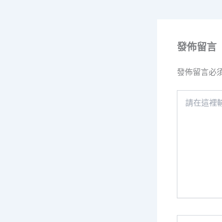
發佈留言
發佈留言必
請
在
這
裡
輸
入
內
容...
Name*