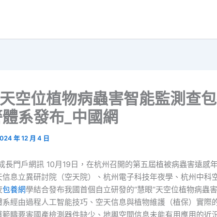
”天空位植物病蟲害智能監測查
警體系發布_中國網
024 年 12 月 4 日
成長門戶網訊 10月19日，在杭州召開的第五屆植被病蟲害遠感
天信息立異研討院（空天院）、杭州電子科技年夜學、杭州中科
夜
包養網
學結合發布我國首個自立研發的“慧眼”天空位植物病蟲
體系經由過程人工智能技巧、空天信息與植物維護（植保）實際
護範疇要害國產檢測器件缺少、地輿空間信息未能有用應用的近