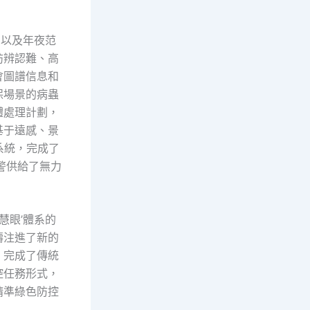
測以及年夜范
訪辨認難、高
會圖譜信息和
保場景的病蟲
體處理計劃，
基于遠感、景
系統，完成了
警供給了無力
慧眼’體系的
疇注進了新的
，完成了傳統
控任務形式，
精準綠色防控