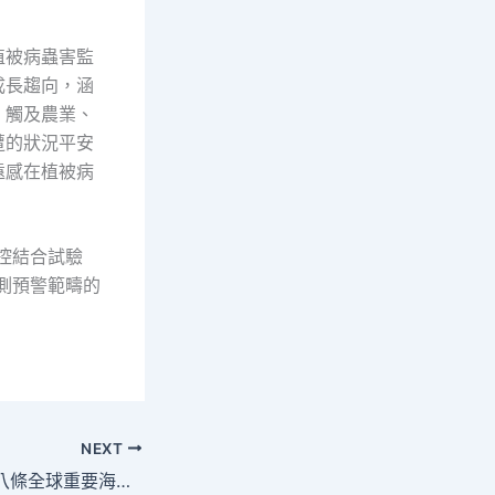
植被病蟲害監
成長趨向，涵
，觸及農業、
遭的狀況平安
遠感在植被病
控結合試驗
測預警範疇的
NEXT
我查包養國已完成八條全球重要海溝深淵載人深潛科考_中國網