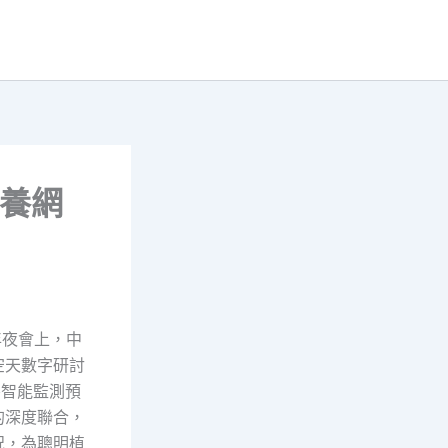
包養網
年夜會上，中
空天數字研討
害智能監測預
的深度聯合，
況，為聰明植