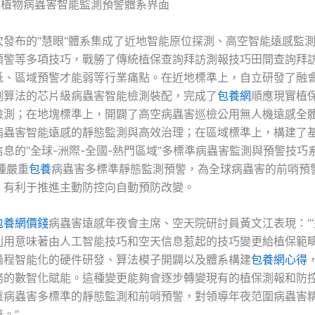
位植物病蟲害智能監測預警體系界面
次發布的“慧眼”體系集成了近地智能原位探測、高空智能遠感監
預警等多項技巧，戰勝了傳統植保查詢拜訪測報技巧田間查詢拜
低、區域預警才能弱等行業痛點。在近地標準上，自立研發了融
測算法的芯片級病蟲害智能檢測裝配，完成了
包養網
順應現實植
檢測；在地塊標準上，開闢了高空病蟲害巡檢公用無人機遠感全
病蟲害智能遠感的靜態監測與高效治理；在區域標準上，構建了
息的“全球-洲際-全國-熱門區域”多標準病蟲害監測與預警技巧
種嚴重
包養
病蟲害多標準靜態監測預警，為全球病蟲害的前哨預
，有利于推進主動防控向自動預防改變。
包養網價錢
病蟲害遠感年夜會主席、空天院研討員黃文江表現：“‘
利用意味著由人工智能技巧和空天信息惹起的技巧變更給植保範
過程智能化的硬件研發、算法模子開闢以及體系構建
包養網心得
務的數智化賦能。這種變更能夠會逐步轉變現有的植保測報和防
重病蟲害多標準的靜態監測和前哨預警，對領導年夜范圍病蟲害
。”