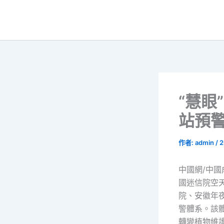
跳
至
主
要
內
容
“慧眼
站預
作者:
admin
/
2
中國網/中國
國迷信院空
院、安徽年
警體系。該
轉變植物維