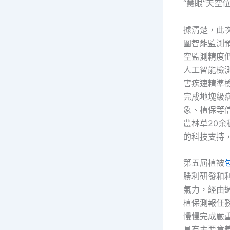
“慧眼”天空
據清楚，此
圍智能監測
空監測精度
人工智能檢
害疾速精準
完成地塊級
象、植保等信
農林草20余
的科技支持
第五屆植被
勝利研發和
氣力，經由
植保測報任
慢慢完成嚴
具有主要意義