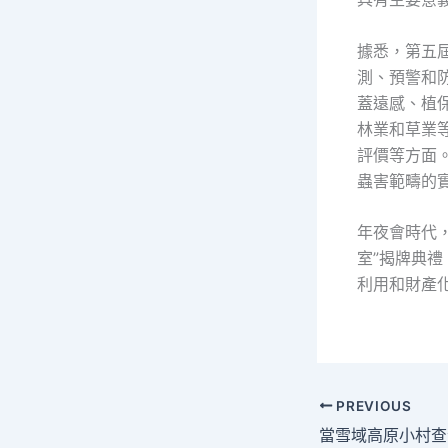
據悉，第五
測、預警和
蓋遠感、植
林業和草業
評價等方面
蟲害範疇的
年夜會時代
室”揭牌典
利用和財產
PREVIOUS