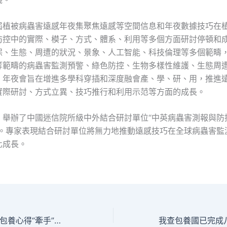
屆植被病蟲害遠感年夜集聚焦遠感等空間信息和年夜數據技巧在
防控中的實際、模子、方式、體系、利用等多個方面研討停頓和
保、生態、周遭的狀況、景象、人工智能、科技倫理等多個範疇
等範疇的病蟲害監測預警、綠色防控、生物多樣性維護、生態周
。年夜會旨在增進多學科穿插和深度融會產、學、研、用，推進
實際研討、方式立異、技巧推行和利用示范等方面的成長。
，舉辦了中國迷信院所級中外結合研討單位“中英病蟲害測報與防
禮。專家表現結合研討單位將無力地推動遠感技巧在全球病蟲害監
化成長。
當雪域高原小村查包養心得“牽手”年夜上海_中國網