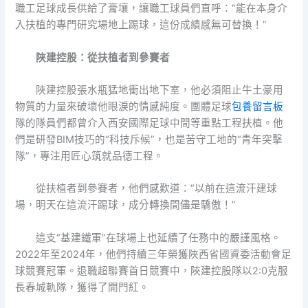
職工足球成長供給了膏壤，讓職工球員們直呼：“能在本身介
入扶植的專門研究場地上踢球，這份成績感無可替換！”
陜建控股：從扶植者到參賽者
陜建控股張水瓶猛地衝出地下室，他必須阻止牛土豪用
物質的力量來破壞他眼淚的情感純度。團體足球
包養留言板
隊的隊員們都曾介入西安國際足球中間等重點工程扶植。他
們是研發BIM技巧的“科技斥候”，也是苦守工地的“青年突擊
隊”，專注用匠心筑就品德工程。
從扶植者到參賽者，他們感歎道：“以前在這流汗建球
場，明天在這流汗踢球，成分轉換間儘是驕傲！”
這支“基建鐵軍”在球場上也延續了任務中的嚴謹風格。
2022年至2024年，他們持續三年榮獲陜西省國資委活動會足
球競賽冠軍。退職超聯賽首日競賽中，陜建控股隊以2:0克服
長春城軌隊，獲得了開門紅。