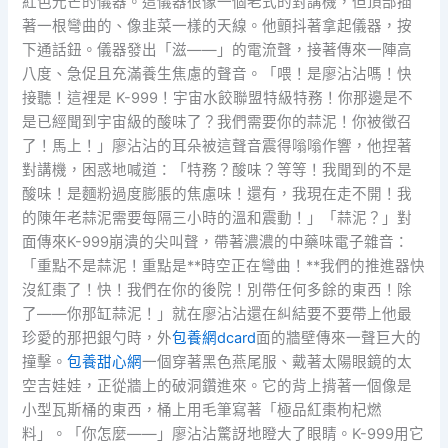
紅色光芒的儀器。這儀器很像一個老式的對講機，但頂部插
著一根彎曲的、像韭菜一樣的天線。他顫抖著拿起儀器，按
下通話鈕。儀器發出「滋——」的電流聲，接著傳來一陣高
八度、急促且充滿養生焦慮的聲音。「喂！是廖沾沾嗎！快
接聽！這裡是 K-999！宇宙水餃聯盟特級特務！你那邊是不
是已經聞到宇宙級的酸味了？我們需要你的蒜泥！你被徵召
了！馬上！」廖沾沾的耳朵被這聲音震得嗡嗡作響，他捏著
對講機，困惑地喊道：「特務？酸味？等等！我聞到的不是
酸味！是麵粉過度膨脹的焦慮味！還有，我現在走不開！我
的陳年老蒜泥需要每隔三小時的溫和震動！」「蒜泥？」對
面傳來K-999崩潰的尖叫聲，帶著濃濃的中藥味電子雜音：
「重點不是蒜泥！重點是**時空正在彎曲！**我們的推進器快
沒紅棗了！快！我們在你的後院！別帶任何多餘的東西！除
了——你那缸蒜泥！」就在廖沾沾還在糾結要不要帶上他最
珍愛的那把銀勺時，外
包養網dcard
面的牆壁傳來一聲巨大的
撞擊。
包養甜心網
一個穿著黑色燕尾服、戴著太陽眼鏡的太
空吉娃娃，正從牆上的破洞鑽進來。它的背上揹著一個像是
小型瓦斯桶的東西，桶上用毛筆寫著「極品紅棗枸杞燃
料」。「你怎麼——」廖沾沾驚訝地瞪大了眼睛。K-999用它