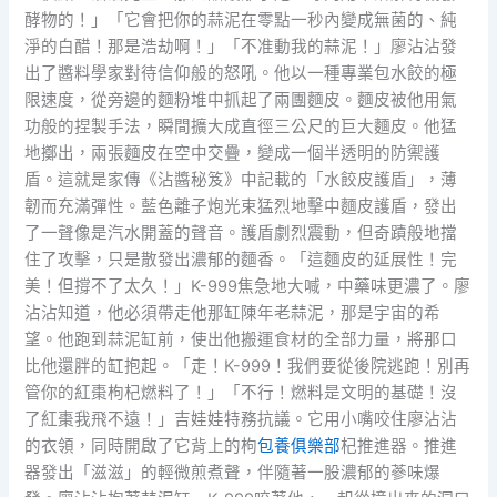
酵物的！」「它會把你的蒜泥在零點一秒內變成無菌的、純
淨的白醋！那是浩劫啊！」「不准動我的蒜泥！」廖沾沾發
出了醬料學家對待信仰般的怒吼。他以一種專業包水餃的極
限速度，從旁邊的麵粉堆中抓起了兩團麵皮。麵皮被他用氣
功般的捏製手法，瞬間擴大成直徑三公尺的巨大麵皮。他猛
地擲出，兩張麵皮在空中交疊，變成一個半透明的防禦護
盾。這就是家傳《沾醬秘笈》中記載的「水餃皮護盾」，薄
韌而充滿彈性。藍色離子炮光束猛烈地擊中麵皮護盾，發出
了一聲像是汽水開蓋的聲音。護盾劇烈震動，但奇蹟般地擋
住了攻擊，只是散發出濃郁的麵香。「這麵皮的延展性！完
美！但撐不了太久！」K-999焦急地大喊，中藥味更濃了。廖
沾沾知道，他必須帶走他那缸陳年老蒜泥，那是宇宙的希
望。他跑到蒜泥缸前，使出他搬運食材的全部力量，將那口
比他還胖的缸抱起。「走！K-999！我們要從後院逃跑！別再
管你的紅棗枸杞燃料了！」「不行！燃料是文明的基礎！沒
了紅棗我飛不遠！」吉娃娃特務抗議。它用小嘴咬住廖沾沾
的衣領，同時開啟了它背上的枸
包養俱樂部
杞推進器。推進
器發出「滋滋」的輕微煎煮聲，伴隨著一股濃郁的蔘味爆