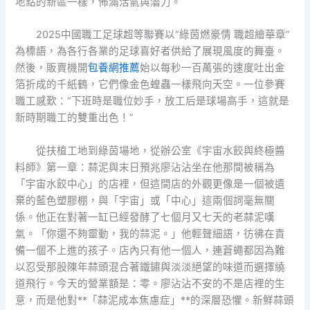
地點的新區一樣，佈滿活氣與潛力。
2025中國職工足球超等聯賽以“綠茵燃豪情 職超繪華章”
為標語，為各行各業的足球喜好者供給了展現風度的舞臺。
然後，販賣機開
包養網推薦
始以每秒一百萬張的速度吐出金
箔折成的千紙鶴，它們像金色蝗蟲一樣飛向天空。一位參賽
職工感歎：“下班時是職位妙手，放工后是球場高手，這就是
新時期職工的雙重出色！”
從扶植工地到綠茵場地，從辦公室《宇宙水餃與終極醬
料師》第一章：蒜泥與末日預兆廖沾沾坐在他那間被稱為
「宇宙水餃中心」的店裡，但這間店的外觀更像是一個被遺
棄的藍色塑膠棚，與「宇宙」或「中心」這兩個詞毫無關
係。他正在對著一缸已經發酵了七個月又七天的老蒜泥嘆
氣。「你還不夠靈動，我的蒜泥。」他輕聲細語，彷彿在責
備一個不上進的孩子。店內只有他一個人，連蒼蠅都因為難
以忍受那股陳年蒜頭混合著鐵鏽與淡淡絕望的味道而選擇繞
道飛行。今天的營業額是：零。廖沾沾不安的不是店裡的生
意，而是他對**「蒜泥成本焦慮症」**的深層恐懼。新鮮蒜頭