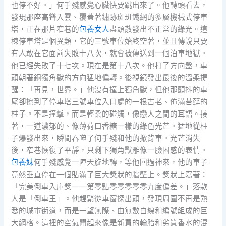
也停不好。」何手殘感覺心臟快要跳出來了。他轉頭看去，
發現那座高聳入雲、覆蓋著鏽跡斑斑鐵網的多層機械式停車
塔，正在那片窄巷的
包養女人
盡頭散發出不正常的綠光。這
棟停車塔是個異類，它的三號車位始終空著，並且傳說只要
有人敢在它面前失敗十八次，就會被傳送到一個泊車地獄。
他已經失敗了十七次。現在是第十八次。他打了方向盤，車
頭朝著銅獨角獸的方向猛地偏轉。後視鏡發出最後的溫柔提
醒：「再見，世界。」他沒有撞上獨角獸，但他那顫抖的車
尾卻擦到了停車塔三號車位入口處的一根古老、佈滿苔蘚的
柱子。不是撞擊，而是輕柔的碰觸，像戀人之間的耳語。接
著，一道濃郁的、像薄荷口香糖一樣的綠色光芒。猛地從柱
子爆發出來，瞬間吞噬了何手殘和他的掀背車。光芒消失
後，窄巷恢復了平靜，只剩下獨角獸雕像一臉困惑的表情。
包養妹
何手殘感覺一陣天旋地轉，等他回過神來，他的車子
竟然垂直停在一個貼滿了巨大獎狀的牆壁上。獎狀上寫著：
「完美倒車入庫獎——第零點零零零零零九度偏差。」落款
人是「倒車王」。他趕緊從車窗探出頭，發現周圍不再是熟
悉的城市街道，而是一望無際、由無數白線和編號組成的巨
大網格。這裡的空氣聞起來像是新買的輪胎和劣質香水的混