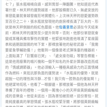
七？」張水瓶喃喃自語，感到胃部一陣翻騰，他知道這代表
著什麼。林天秤的運勢越差，他那股積壓已久、無處安放的
單戀能量就會越發瘋狂地實體化。上次林天秤的戀愛運勢跌
至百分之二十，張水瓶就發現他的廚房裡長滿了巨大的、形
狀是林天秤側臉的粉紅色蘑菇。他
包養意思
必須在今天結束
前，將林天秤的運勢至少提升到零。否則，他那份單戀就會
變成某種具備攻擊性的實體。他緊張地跑進他堆滿了星座圖
表和過期甜甜圈的地下室，那裡放著他的秘密武器。「我需
要星象學輔助儀！」他衝到一個像是老式彈珠臺的機器前，
上面貼滿了「巨蟹座已哭」、「處女座勿碰」等警告標籤。
這是他用廢棄的唱片機和一個不知名的外星計算器改造而成
的「情感調節器」。他必須輸入一種極具感染力的正面情緒
作為燃料，來抵抗那負面的運勢波。「水瓶座的優勢，就是
超脫一切的理性與冷靜…才怪！我只有一腔熱血的傻氣啊！」
他絕望地低吼。他看了一眼腳邊。那裡放著一個他為林天秤
準備了兩年的禮物：一個用一萬塊小小的天秤座黃銅齒輪組
成的音樂盒。他從未送出，因為害怕被拒絕。這份害怕，就
是純度最高的單戀情感。張水瓶咬緊牙關，將那個黃銅齒輪