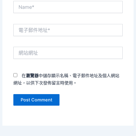
Name*
電
子
郵
件
網
地
站
址
網
*
址
在
瀏覽器
中儲存顯示名稱、電子郵件地址及個人網站
網址，以供下次發佈留言時使用。