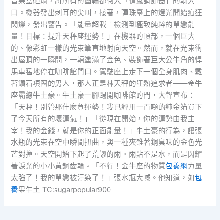
音樂盒砸爛，將所有的齒輪都倒入「情感調節器」的輸入
口。機器發出刺耳的尖叫，接著，彈珠臺上的燈光開始瘋狂
閃爍，發出警告。「能量超載！檢測到極致純粹的單戀能
量！目標：提升天秤座運勢！」在機器的頂部，一個巨大
的、像彩虹一樣的光束筆直地射向天空。然而，就在光束衝
出屋頂的一瞬間，一輛塗滿了金色、裝飾著巨大公牛角的悍
馬車猛地停在咖啡館門口。駕駛座上走下一個全身肌肉、戴
著鑽石項圈的男人，那人正是林天秤的狂熱追求者——金牛
座霸總牛土豪。牛土豪一腳踢開咖啡館的門，大聲宣布：
「天秤！別管那什麼負運勢！我已經用一百噸的純金箔買下
了今天所有的壞運氣！」「從現在開始，你的運勢由我主
宰！我的金錢，就是你的正面能量！」牛土豪的行為，讓張
水瓶的光束在空中瞬間扭曲，與一種夾雜著銅臭味的金色光
芒對撞。天空開始下起了荒謬的雨。雨點不是水，而是閃耀
著淚光的小小黃銅齒輪。「不行！金牛座的物質
包養網
力量
太強了！我的單戀被汙染了！」張水瓶大喊。他知道，如
包
養
果牛土 TC:sugarpopular900