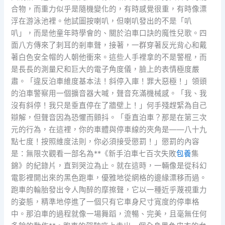
合物，而重力似乎是隨機變化的，有時感覺很重，有時像漂
浮在游泳池裡。他試圖按喇叭，但喇叭發出的不是「叭
叭」，而是他童年時學會的、關於泊車口訣的魔性兒歌。四
面八方傳來了刺耳的剎車聲，接著，一群穿著反光背心和戴
著白色安全帽的人朝他衝來。這些人手裡拿的不是警棍，而
是長長的測量尺和巨大的電子角度儀，臉上的表情極度嚴
肅。「違反泊車維度基本法！斜停入庫！罪大惡極！」領頭
的泊車警察用一個擴音器大喊，聲音充滿機械感。「我、我
沒有斜停！我只是垂直停在了牆壁上！」何手殘趕緊為自己
辯解，但聲音因為恐懼而顫抖。「垂直泊車？那是在第三次
元的行為，在這裡，你的車體與停車線的夾角是——八十九
點七度！按照維度法則，你必須接受懲罰！」懲罰的內容
是：無限次觀看一部名為**《新手泊車七百次失敗
包養
集
錦》的紀錄片，直到哭泣為止。就在這時，一輛像是從科幻
電影裡開出來的黑色跑車，優雅地從網格的邊緣漂移而過。
跑車的輪胎發出令人陶醉的摩擦聲，它以一種近乎蔑視重力
的姿態，精準地停進了一個只有它車身尺寸寬度的停車格
中。那泊車的過程就像一場舞蹈，流暢、完美，且毫無任何