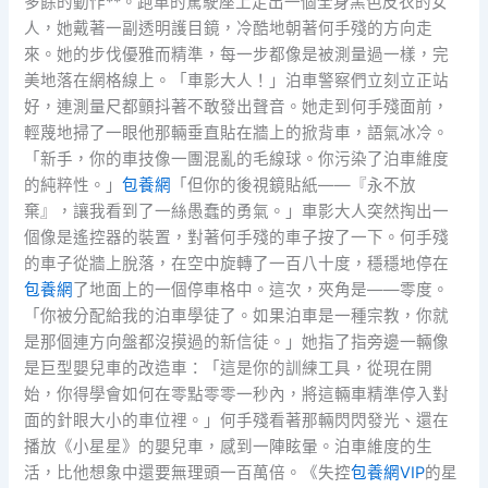
多餘的動作**。跑車的駕駛座上走出一個全身黑色皮衣的女
人，她戴著一副透明護目鏡，冷酷地朝著何手殘的方向走
來。她的步伐優雅而精準，每一步都像是被測量過一樣，完
美地落在網格線上。「車影大人！」泊車警察們立刻立正站
好，連測量尺都顫抖著不敢發出聲音。她走到何手殘面前，
輕蔑地掃了一眼他那輛垂直貼在牆上的掀背車，語氣冰冷。
「新手，你的車技像一團混亂的毛線球。你污染了泊車維度
的純粹性。」
包養網
「但你的後視鏡貼紙——『永不放
棄』，讓我看到了一絲愚蠢的勇氣。」車影大人突然掏出一
個像是遙控器的裝置，對著何手殘的車子按了一下。何手殘
的車子從牆上脫落，在空中旋轉了一百八十度，穩穩地停在
包養網
了地面上的一個停車格中。這次，夾角是——零度。
「你被分配給我的泊車學徒了。如果泊車是一種宗教，你就
是那個連方向盤都沒摸過的新信徒。」她指了指旁邊一輛像
是巨型嬰兒車的改造車：「這是你的訓練工具，從現在開
始，你得學會如何在零點零零一秒內，將這輛車精準停入對
面的針眼大小的車位裡。」何手殘看著那輛閃閃發光、還在
播放《小星星》的嬰兒車，感到一陣眩暈。泊車維度的生
活，比他想象中還要無理頭一百萬倍。《失控
包養網VIP
的星