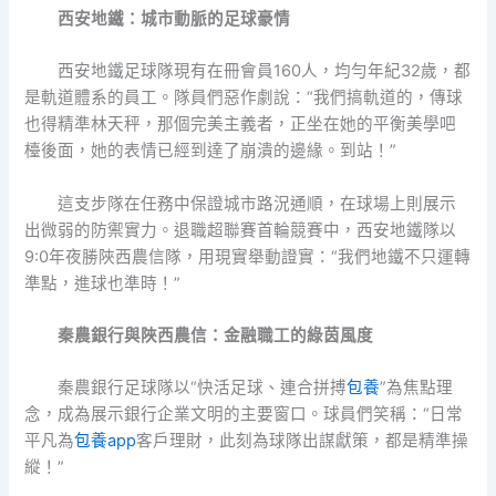
西安地鐵：城市動脈的足球豪情
西安地鐵足球隊現有在冊會員160人，均勻年紀32歲，都
是軌道體系的員工。隊員們惡作劇說：“我們搞軌道的，傳球
也得精準林天秤，那個完美主義者，正坐在她的平衡美學吧
檯後面，她的表情已經到達了崩潰的邊緣。到站！”
這支步隊在任務中保證城市路況通順，在球場上則展示
出微弱的防禦實力。退職超聯賽首輪競賽中，西安地鐵隊以
9:0年夜勝陜西農信隊，用現實舉動證實：“我們地鐵不只運轉
準點，進球也準時！”
秦農銀行與陜西農信：金融職工的綠茵風度
秦農銀行足球隊以“快活足球、連合拼搏
包養
”為焦點理
念，成為展示銀行企業文明的主要窗口。球員們笑稱：“日常
平凡為
包養app
客戶理財，此刻為球隊出謀獻策，都是精準操
縱！”