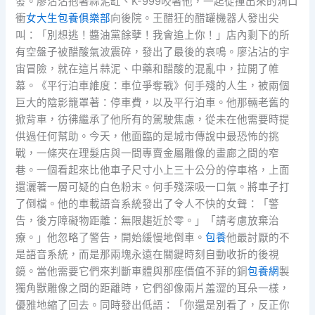
發。廖沾沾抱著蒜泥缸、K-999咬著他，一起從撞出來的洞口
衝
女大生包養俱樂部
向後院。王醋狂的醋罐機器人發出尖
叫：「別想逃！醬油黨餘孽！我會追上你！」店內剩下的所
有空盤子被醋酸氣波震碎，發出了最後的哀鳴。廖沾沾的宇
宙冒險，就在這片蒜泥、中藥和醋酸的混亂中，拉開了帷
幕。《平行泊車維度：車位爭奪戰》何手殘的人生，被兩個
巨大的陰影籠罩著：停車費，以及平行泊車。他那輛老舊的
掀背車，彷彿繼承了他所有的駕駛焦慮，從未在他需要時提
供過任何幫助。今天，他面臨的是城市傳說中最恐怖的挑
戰，一條夾在理髮店與一間專賣金屬雕像的畫廊之間的窄
巷。一個看起來比他車子尺寸小上三十公分的停車格，上面
還灑著一層可疑的白色粉末。何手殘深吸一口氣。將車子打
了倒檔。他的車載語音系統發出了令人不快的女聲：「警
告，後方障礙物距離：無限趨近於零。」「請考慮放棄治
療。」他忽略了警告，開始緩慢地倒車。
包養
他最討厭的不
是語音系統，而是那兩塊永遠在關鍵時刻自動收折的後視
鏡。當他需要它們來判斷車體與那座價值不菲的銅
包養網
製
獨角獸雕像之間的距離時，它們卻像兩片羞澀的耳朵一樣，
優雅地縮了回去。同時發出低語：「你還是別看了，反正你