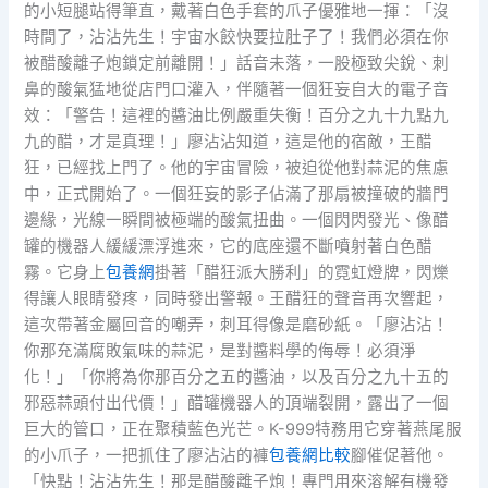
的小短腿站得筆直，戴著白色手套的爪子優雅地一揮：「沒
時間了，沾沾先生！宇宙水餃快要拉肚子了！我們必須在你
被醋酸離子炮鎖定前離開！」話音未落，一股極致尖銳、刺
鼻的酸氣猛地從店門口灌入，伴隨著一個狂妄自大的電子音
效：「警告！這裡的醬油比例嚴重失衡！百分之九十九點九
九的醋，才是真理！」廖沾沾知道，這是他的宿敵，王醋
狂，已經找上門了。他的宇宙冒險，被迫從他對蒜泥的焦慮
中，正式開始了。一個狂妄的影子佔滿了那扇被撞破的牆門
邊緣，光線一瞬間被極端的酸氣扭曲。一個閃閃發光、像醋
罐的機器人緩緩漂浮進來，它的底座還不斷噴射著白色醋
霧。它身上
包養網
掛著「醋狂派大勝利」的霓虹燈牌，閃爍
得讓人眼睛發疼，同時發出警報。王醋狂的聲音再次響起，
這次帶著金屬回音的嘲弄，刺耳得像是磨砂紙。「廖沾沾！
你那充滿腐敗氣味的蒜泥，是對醬料學的侮辱！必須淨
化！」「你將為你那百分之五的醬油，以及百分之九十五的
邪惡蒜頭付出代價！」醋罐機器人的頂端裂開，露出了一個
巨大的管口，正在聚積藍色光芒。K-999特務用它穿著燕尾服
的小爪子，一把抓住了廖沾沾的褲
包養網比較
腳催促著他。
「快點！沾沾先生！那是醋酸離子炮！專門用來溶解有機發