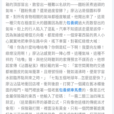
箱的頂部冒出，散發出一種難以名狀的——麵粉蒸煮過頭的
氣味。「麵粉焦慮？還是過度發酵？」廖沾沾是個醬料學
家，對所有食物相關的氣味都極度敏感。他聞出來了，這是
一種只有在極度巨大的麵團因為壓力
包養網
過大而散發出的
氣味。街上的行人陷入了混亂。汽車不知道該走還是該停，
因為無論從哪個方向看，都是綠燈。一個穿著西裝的男人小
心翼翼地把車停在路中央，搖下車窗，對著紅綠燈大喊：
「喂！你為什麼咕嚕咕嚕？你倒是紅一下啊！我要向左轉！
綠燈沒用啊！」廖沾沾感覺到一陣心悸。這種氣味，這種不
祥的「咕嚕」聲，與他兒時聽到的家傳預言不謀而合。他想
起家傳《沾醬秘笈》裡記載的第一句：「當世間萬物的交通
都被麵皮的氣味籠罩，且燈號恒綠、聲如湯沸時，便是宇宙
水餃臨界點到來之時。」「七點五個地球年…怎麼這麼快？」
廖沾沾猛地衝回店裡，衝到後廚，打開了一個藏在舊冰櫃後
面的暗門。暗門裡放著一個老舊
包養網車馬費
的、像是古代
金屬保險箱的東西。他輸入了密碼：「一醬二醋三油四辣五
蒜泥」（這是醬料界的基礎公式，只有像他這樣的傳統派才
會用）。保險箱打開，裡面沒有黃金，只有一個閃爍著詭異