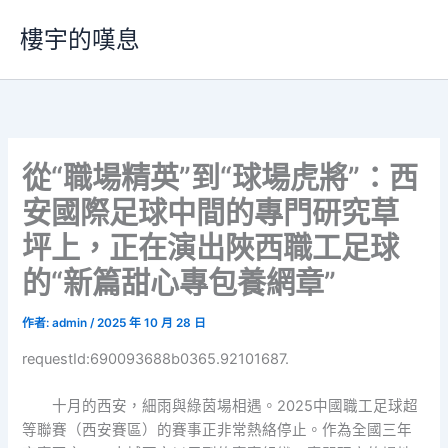
跳
樓宇的嘆息
至
主
要
內
容
從“職場精英”到“球場虎將”：西
安國際足球中間的專門研究草
坪上，正在演出陜西職工足球
的“新篇甜心專包養網章”
作者:
admin
/
2025 年 10 月 28 日
requestId:690093688b0365.92101687.
十月的西安，細雨與綠茵場相遇。2025中國職工足球超
等聯賽（西安賽區）的賽事正非常熱絡停止。作為全國三年