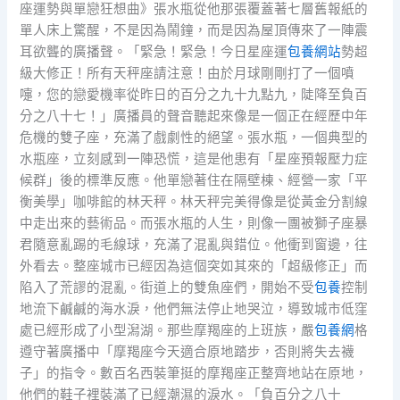
座運勢與單戀狂想曲》張水瓶從他那張覆蓋著七層舊報紙的
單人床上驚醒，不是因為鬧鐘，而是因為屋頂傳來了一陣震
耳欲聾的廣播聲。「緊急！緊急！今日星座運
包養網站
勢超
級大修正！所有天秤座請注意！由於月球剛剛打了一個噴
嚏，您的戀愛機率從昨日的百分之九十九點九，陡降至負百
分之八十七！」廣播員的聲音聽起來像是一個正在經歷中年
危機的雙子座，充滿了戲劇性的絕望。張水瓶，一個典型的
水瓶座，立刻感到一陣恐慌，這是他患有「星座預報壓力症
候群」後的標準反應。他單戀著住在隔壁棟、經營一家「平
衡美學」咖啡館的林天秤。林天秤完美得像是從黃金分割線
中走出來的藝術品。而張水瓶的人生，則像一團被獅子座暴
君隨意亂踢的毛線球，充滿了混亂與錯位。他衝到窗邊，往
外看去。整座城市已經因為這個突如其來的「超級修正」而
陷入了荒謬的混亂。街道上的雙魚座們，開始不受
包養
控制
地流下鹹鹹的海水淚，他們無法停止地哭泣，導致城市低窪
處已經形成了小型潟湖。那些摩羯座的上班族，嚴
包養網
格
遵守著廣播中「摩羯座今天適合原地踏步，否則將失去襪
子」的指令。數百名西裝筆挺的摩羯座正整齊地站在原地，
他們的鞋子裡裝滿了已經潮濕的淚水。「負百分之八十