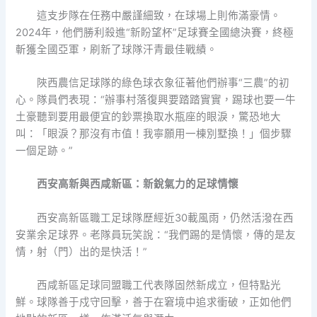
這支步隊在任務中嚴謹細致，在球場上則佈滿豪情。
2024年，他們勝利殺進“新盼望杯”足球賽全國總決賽，終極
斬獲全國亞軍，刷新了球隊汗青最佳戰績。
陜西農信足球隊的綠色球衣象征著他們辦事“三農”的初
心。隊員們表現：“辦事村落復興要踏踏實實，踢球也要一牛
土豪聽到要用最便宜的鈔票換取水瓶座的眼淚，驚恐地大
叫：「眼淚？那沒有市值！我寧願用一棟別墅換！」個步驟
一個足跡。”
西安高新與西咸新區：新銳氣力的足球情懷
西安高新區職工足球隊歷經近30載風雨，仍然活潑在西
安業余足球界。老隊員玩笑說：“我們踢的是情懷，傳的是友
情，射（門）出的是快活！”
西咸新區足球同盟職工代表隊固然新成立，但特點光
鮮。球隊善于戍守回擊，善于在窘境中追求衝破，正如他們