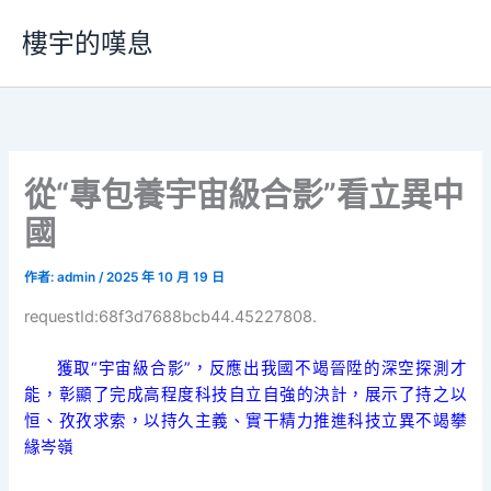
跳
樓宇的嘆息
至
主
要
內
容
從“專包養宇宙級合影”看立異中
國
作者:
admin
/
2025 年 10 月 19 日
requestId:68f3d7688bcb44.45227808.
獲取“宇宙級合影”，反應出我國不竭晉陞的深空探測才
能，彰顯了完成高程度科技自立自強的決計，展示了持之以
恒、孜孜求索，以持久主義、實干精力推進科技立異不竭攀
緣岑嶺