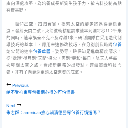
產向深處攻堅，為培養成長新質生孩子力、搶占科技制高點
夯實基礎。
瞻仰星空、踏踏實實，摸索太空的腳步將邁得更穩更
遠。發射天問二號，火箭進軌精度請求速率到達每秒11.2千米
的同時，速率誤差不克不及跨越1米。研制團隊在采用迭代制
導技巧的基本上，應用末速修改技巧，在分別前及時調
包養
劑火箭的速率
包養軟體
、姿勢等，確保知足進軌精度請求。
從“嫦娥”攬月到“天問”探火，再到“羲和”每日，航天人將每一
次叩問太空之旅，看成新義務的出發點，連續攀緣科技岑
嶺，才有了向更深更遠太空進發的底氣。
Previous
給不受拘束專包養網心得的可怕情書
Next
朱志群：american擔心賴清德勝專包養行情選嗎？