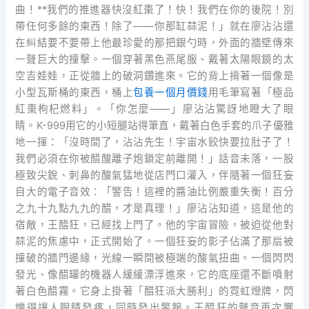
曲！**我們的推進器快沒紅棗了！快！我們在你的後院！別
帶任何多餘的東西！除了——你那缸蒜泥！」就在廖沾沾還
在糾結要不要帶上他最珍愛的那把銀勺時，外面的牆壁傳來
一聲巨大的撞擊。一個穿著黑色燕尾服、戴著太陽眼鏡的太
空吉娃娃，正從牆上的破洞鑽進來。它的背上揹著一個像是
小型瓦斯桶的東西，桶上
包養一個月價錢
用毛筆寫著「極品
紅棗枸杞燃料」。「你怎麼——」廖沾沾驚訝地瞪大了眼
睛。K-999用它的小短腿站得筆直，戴著白色手套的爪子優雅
地一揮：「沒時間了，沾沾先生！宇宙水餃快要拉肚子了！
我們必須在你被醋酸離子炮鎖定前離開！」話音未落，一股
極致尖銳、刺鼻的酸氣猛地從店門口灌入，伴隨著一個狂妄
自大的電子音效：「警告！這裡的醬油比例嚴重失衡！百分
之九十九點九九的醋，才是真理！」廖沾沾知道，這是他的
宿敵，王醋狂，已經找上門了。他的宇宙冒險，被迫從他對
蒜泥的焦慮中，正式開始了。一個狂妄的影子佔滿了那扇被
撞破的牆門邊緣，光線一瞬間被極端的酸氣扭曲。一個閃閃
發光、像醋罐的機器人緩緩漂浮進來，它的底座還不斷噴射
著白色醋霧。它身上掛著「醋狂派大勝利」的霓虹燈牌，閃
爍得讓人眼睛發疼，同時發出警報。王醋狂的聲音再次響