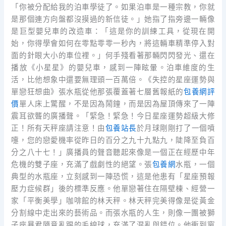
「你被分配給我的泊車學徒了。如果泊車是一種宗教，你就
是那個連方向盤都沒摸過的新信徒。」她指了指旁邊一輛像
是巨型嬰兒車的改造車：「這是你的訓練工具，從現在開
始，你得學會如何在零點零零一秒內，將這輛車精準停入對
面的針眼大小的車位裡。」何手殘看著那輛閃閃發光、還在
播放《小星星》的嬰兒車，感到一陣眩暈。泊車維度的生
活，比他想象中還要無理頭一百萬倍。《失控的星座運勢與
單戀狂想曲》張水瓶從他那張覆蓋著七層舊報紙的
包養網評
價
單人床上驚醒，不是因為鬧鐘，而是因為屋頂傳來了一陣
震耳欲聾的廣播聲。「緊急！緊急！今日星座運勢超級大修
正！所有天秤座請注意！由
包養站長
於月球剛剛打了一個噴
嚏，您的戀愛機率從昨日的百分之九十九點九，陡降至負百
分之八十七！」廣播員的聲音聽起來像是一個正在經歷中年
危機的雙子座，充滿了戲劇性的絕望。張
包養網
水瓶，一個
典型的水瓶座，立刻感到一陣恐慌，這是他患有「星座預報
壓力症候群」後的標準反應。他單戀著住在隔壁棟、經營一
家「平衡美學」咖啡館的林天秤。林天秤完美得像是從黃金
分割線中走出來的藝術品。而張水瓶的人生，則像一團被獅
子座暴君隨意亂踢的毛線球，充滿了混亂與錯位。他衝到窗