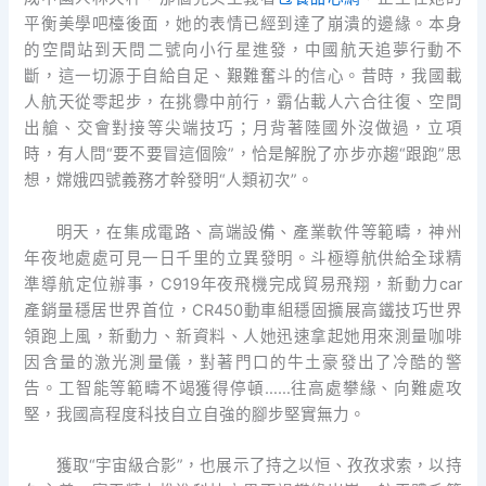
平衡美學吧檯後面，她的表情已經到達了崩潰的邊緣。本身
的空間站到天問二號向小行星進發，中國航天追夢行動不
斷，這一切源于自給自足、艱難奮斗的信心。昔時，我國載
人航天從零起步，在挑釁中前行，霸佔載人六合往復、空間
出艙、交會對接等尖端技巧；月背著陸國外沒做過，立項
時，有人問“要不要冒這個險”，恰是解脫了亦步亦趨“跟跑”思
想，嫦娥四號義務才幹發明“人類初次”。
明天，在集成電路、高端設備、產業軟件等範疇，神州
年夜地處處可見一日千里的立異發明。斗極導航供給全球精
準導航定位辦事，C919年夜飛機完成貿易飛翔，新動力car
產銷量穩居世界首位，CR450動車組穩固擴展高鐵技巧世界
領跑上風，新動力、新資料、人她迅速拿起她用來測量咖啡
因含量的激光測量儀，對著門口的牛土豪發出了冷酷的警
告。工智能等範疇不竭獲得停頓……往高處攀緣、向難處攻
堅，我國高程度科技自立自強的腳步堅實無力。
獲取“宇宙級合影”，也展示了持之以恒、孜孜求索，以持