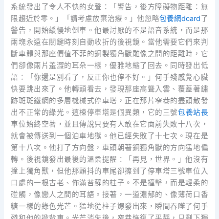
系統發出了令人不快的女聲：「警告，後方障礙物距離：無
限趨近於零。」「請考慮放棄治療。」他忽略
包養網dcard
了
警告，開始緩慢地倒車。他最討厭的不是語音系統，而是那
兩塊永遠在關鍵時刻自動收折的後視鏡。當他需要它們來判
斷車體與那座價值不菲的銅製獨角獸雕像之間的距離時，它
們卻像兩片羞澀的耳朵一樣，優雅地縮了回去。同時發出低
語：「你還是別看了，反正你也停不好。」何手殘感覺心臟
快要跳出來了。他轉頭看去，發現那座高聳入雲、覆蓋著鏽
跡斑斑鐵網的多層機械式停車塔，正在那片窄巷的盡頭散發
出不正常的綠光。這棟停車塔是個異類，它的三號
包養站長
車位始終空著，並且傳說只要有人敢在它面前失敗十八次，
就會被傳送到一個泊車地獄。他已經失敗了十七次。現在是
第十八次。他打了方向盤，車頭朝著銅獨角獸的方向猛地偏
轉。後視鏡發出最後的溫柔提醒：「再見，世界。」他沒有
撞上獨角獸，但他那顫抖的車尾卻擦到了停車塔三號車位入
口處的一根古老、佈滿苔蘚的柱子。不是撞擊，而是輕柔的
碰觸，像戀人之間的耳語。接著，一道濃郁的、像薄荷口香
糖一樣的綠色光芒。猛地從柱子爆發出來，瞬間吞噬了何手
殘和他的掀背車。光芒消失後，窄巷恢復了平靜，只剩下獨