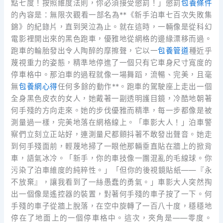
點七度！按照維度法則，你必須接受懲罰！」懲罰
包養條件
的內容是：無限次觀看一部名為**《新手泊車七百次失敗集
錦》的紀錄片，直到哭泣為止。就在這時，一輛像是從科幻
電影裡開出來的黑色跑車，優雅地從網格的邊緣漂移而過。
跑車的輪胎發出令人陶醉的摩擦聲，它以一
包養管道
種近乎
蔑視重力的姿態，精準地停進了一個只有它車身尺寸寬度的
停車格中。那泊車的過程就像一場舞蹈，流暢、完美，且毫
無
包養網心得
任何多餘的動作**。跑車的駕駛座上走出一個
全身黑色皮衣的女人，她戴著一副透明護目鏡，冷酷地朝著
何手殘的方向走來。她的步伐優雅而精準，每一步都像是被
測量過一樣，完美地落在網格線上。「車影大人！」泊車警
察們立刻立正站好，連測量尺都顫抖著不敢發出聲音。她走
到何手殘面前，輕蔑地掃了一眼他那輛垂直貼在牆上的掀背
車，語氣冰冷。「新手，你的車技像一團混亂的毛線球。你
污染了泊車維度的純粹性。」「但你的後視鏡貼紙——『永
不放棄』，讓我看到了一絲愚蠢的勇氣。」車影大人突然掏
出一個像是遙控器的裝置，對著何手殘的車子按了一下。何
手殘的車子從牆上脫落，在空中旋轉了一百八十度，穩穩地
停在了地面上的一個停車格中。這次，夾角是——零度。