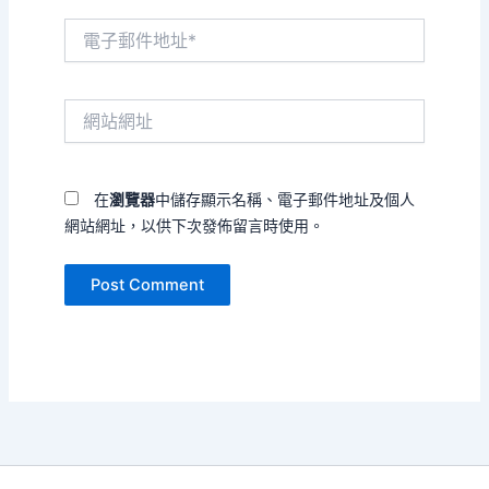
電
子
郵
件
網
地
站
址
網
*
址
在
瀏覽器
中儲存顯示名稱、電子郵件地址及個人
網站網址，以供下次發佈留言時使用。