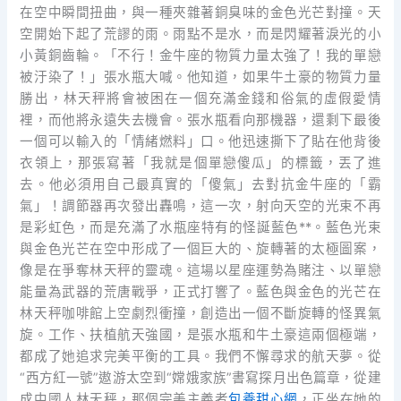
在空中瞬間扭曲，與一種夾雜著銅臭味的金色光芒對撞。天
空開始下起了荒謬的雨。雨點不是水，而是閃耀著淚光的小
小黃銅齒輪。「不行！金牛座的物質力量太強了！我的單戀
被汙染了！」張水瓶大喊。他知道，如果牛土豪的物質力量
勝出，林天秤將會被困在一個充滿金錢和俗氣的虛假愛情
裡，而他將永遠失去機會。張水瓶看向那機器，還剩下最後
一個可以輸入的「情緒燃料」口。他迅速撕下了貼在他背後
衣領上，那張寫著「我就是個單戀傻瓜」的標籤，丟了進
去。他必須用自己最真實的「傻氣」去對抗金牛座的「霸
氣」！調節器再次發出轟鳴，這一次，射向天空的光束不再
是彩虹色，而是充滿了水瓶座特有的怪誕藍色**。藍色光束
與金色光芒在空中形成了一個巨大的、旋轉著的太極圖案，
像是在爭奪林天秤的靈魂。這場以星座運勢為賭注、以單戀
能量為武器的荒唐戰爭，正式打響了。藍色與金色的光芒在
林天秤咖啡館上空劇烈衝撞，創造出一個不斷旋轉的怪異氣
旋。工作、扶植航天強國，是張水瓶和牛土豪這兩個極端，
都成了她追求完美平衡的工具。我們不懈尋求的航天夢。從
“西方紅一號”遨游太空到“嫦娥家族”書寫探月出色篇章，從建
成中國人林天秤，那個完美主義者
包養甜心網
，正坐在她的