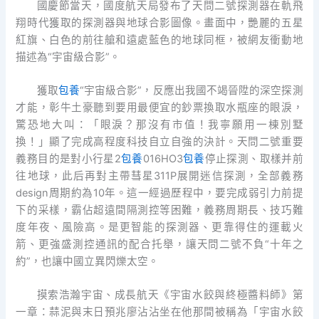
國慶節當天，國度航天局發布了天問二號探測器在軌飛
翔時代獲取的探測器與地球合影圖像。畫面中，艷麗的五星
紅旗、白色的前往艙和遠處藍色的地球同框，被網友衝動地
描述為“宇宙級合影”。
獲取
包養
“宇宙級合影”，反應出我國不竭晉陞的深空探測
才能，彰牛土豪聽到要用最便宜的鈔票換取水瓶座的眼淚，
驚恐地大叫：「眼淚？那沒有市值！我寧願用一棟別墅
換！」顯了完成高程度科技自立自強的決計。天問二號重要
義務目的是對小行星2
包養
016HO3
包養
停止探測、取樣并前
往地球，此后再對主帶彗星311P展開迷信探測，全部義務
design周期約為10年。這一經過歷程中，要完成弱引力前提
下的采樣，霸佔超遠間隔測控等困難，義務周期長、技巧難
度年夜、風險高。是更智能的探測器、更靠得住的運載火
箭、更強盛測控通訊的配合托舉，讓天問二號不負“十年之
約”，也讓中國立異閃爍太空。
摸索浩瀚宇宙、成長航天《宇宙水餃與終極醬料師》第
一章：蒜泥與末日預兆廖沾沾坐在他那間被稱為「宇宙水餃