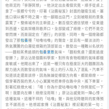
他蒜泥的「寧靜冥想」。他決定出去看個究竟，順手從桌上
拿了一張髒兮兮的，印著《沾醬秘笈》封面的皺衛生紙，塞
進口袋以備不時之需。他一腳踏出店門，立刻被眼前的景象
震驚了。整條城市的主幹道上，數百個交通信號燈，從東邊
到西邊，從高架橋到巷弄口，全部變成了綠燈。它們不是交
替閃爍，而是固定在「通行」的狀態，同時，每一個燈箱都
發出了那
包養
種「咕嚕咕嚕」的聲音，並且有一層淡淡的、
熱氣騰騰的白霧從燈箱的頂部冒出，散發出一種難以名狀的
——麵粉蒸煮過頭的
包養意思
氣味。「麵粉焦慮？還是過度
發酵？」廖沾沾是個醬料學家，對所有食物相關的氣味都極
度敏感。他聞出來了，這是一種只有在極度巨大的麵團因為
壓力過大而散發出的氣味。街上的行人陷入了混亂。汽車不
知道該走還是該停，因為無論從哪個方向看，都是綠燈。一
個穿著西裝的男人小心翼翼地把車停在路中央，搖下車窗，
對著紅綠燈大喊：「喂！你為什麼咕嚕咕嚕？你倒是紅一下
啊！我要向左轉！綠燈沒用啊！」廖沾沾感覺到一陣心悸。
這種氣味，這種不祥的「咕嚕」聲，與他兒時聽到的家傳預
言不謀而合。他想起家傳《沾醬秘笈》裡記載的第一句：