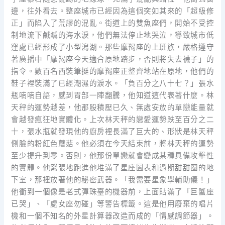
邊，往外看去。整座城市已經因為這個突如其來的「超級修
正」而陷入了荒謬的混亂。街道上的雙魚座們，開始不受控
制地流下鹹鹹的海水淚，他們無法停止地哭泣，導致城市低
窪處已經形成了小型潟湖。那些摩羯座的上班族，嚴格遵守
著廣播中「摩羯座今天適合原地踏步，否則將失去襪子」的
指令。數百名西裝筆挺的摩羯座正整齊地站在原地，他們的
鞋子裡裝滿了已經潮濕的淚水。「負百分之八十七？」張水
瓶喃喃自語，感到胃部一陣翻騰，他知道這代表著什麼。林
天秤的運勢越差，他那股積壓已久、無處安放的單戀能量就
會越發瘋狂地實體化。上次林天秤的戀愛運勢跌至百分之二
十，張水瓶就發現他的廚房裡長滿了巨大的、形狀是林天秤
側臉的粉紅色蘑菇。他必須在今天結束前，將林天秤的運勢
至少提升到零。否則，他那份單戀就會變成某種具備攻擊性
的實體。他緊張地跑進他堆滿了星座圖表和過期甜甜圈的地
下室，那裡放著他的秘密武器。「我需要星象學輔助儀！」
他衝到一個像是老式彈珠臺的機器前，上面貼滿了「巨蟹座
已哭」、「處女座勿碰」等警告標籤。這是他用廢棄的唱片
機和一個不知名的外星計算器改造而成的「情感調節器」。