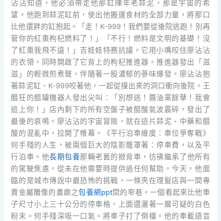
沾沾知道，他必須帶走他那缸陳年老蒜泥，那是宇宙的希
望。他跑到蒜泥缸前，使出他搬運食材的全部力量，將那口
比他還胖的缸抱起。「走！K-999！我們要從後院逃跑！別再
管你的紅棗枸杞燃料了！」「不行！燃料是文明的基礎！沒
了紅棗我飛不遠！」吉娃娃特務抗議。它用小嘴咬住廖沾沾
的衣領，同時開啟了它背上的枸杞推進器。推進器發出「滋
滋」的輕微煎煮聲，伴隨著一股濃郁的蔘味爆發。廖沾沾抱
著蒜泥缸、K-999咬著他，一起從撞出來的洞口衝向後院。王
醋狂的醋罐機器人發出尖叫：「別想逃！醬油黨餘孽！我會
追上你！」店內剩下的所有空盤子被醋酸氣波震碎，發出了
最後的哀鳴。廖沾沾的宇宙冒險，就在這片蒜泥、中藥和醋
酸的混亂中，拉開了帷幕。《平行泊車維度：車位爭奪戰》
何手殘的人生，被兩個巨大的陰影籠罩著：停車費，以及平
行泊車。他
長期包養
那輛老舊的掀背車，彷彿繼承了他所有
的駕駛焦慮，從未在他需要時提供過任何幫助。今天，他面
臨的是城市傳說中最恐怖的挑戰，一條夾在理髮店與一間專
賣金屬雕像的畫廊之
包養網ppt
間的窄巷。一個看起來比他車
子尺寸小上三十公分的停車格，上面還灑著一層可疑的白色
粉末。何手殘深吸一口氣。將車子打了倒檔。他的車載語音