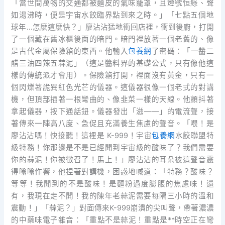
「當世間萬物的交通都被麵皮的氣味籠罩，且燈號恒綠、聲
如湯沸時，便是宇宙水餃臨界點到來之時。」「七點五個地
球年…怎麼這麼快？」廖沾沾猛地衝回店裡，衝到後廚，打開
了一個藏在舊冰櫃後面的暗門。暗門裡放著一個老舊的、像
是古代金屬保險箱的東西。他輸入
包養網
了密碼：「一醬二
醋三油四辣五蒜泥」（這是醬料界的基礎公式，只有像他這
樣的傳統派才會用）。保險箱打開，裡面沒有黃金，只有一
個閃爍著詭異紅色光芒的儀器。這儀器很像一個老式的對講
機，但頂部插著一根彎曲的、像韭菜一樣的天線。他顫抖著
拿起儀器，按下通話鈕。儀器發出「滋——」的電流聲，接
著傳來一陣高八度、急促且充滿養生焦慮的聲音。「喂！是
廖沾沾嗎！快接聽！這裡是 K-999！宇宙
包養網
水餃聯盟特
級特務！你那邊是不是已經聞到宇宙級的酸味了？我們需要
你的蒜泥！你被徵召了！馬上！」廖沾沾的耳朵被這聲音震
得嗡嗡作響，他捏著對講機，困惑地喊道：「特務？酸味？
等等！我聞到的不是酸味！是麵粉過度膨脹的焦慮味！還
有，我現在走不開！我的陳年老蒜泥需要每隔三小時的溫和
震動！」「蒜泥？」對面傳來K-999崩潰的尖叫聲，帶著濃濃
的中藥味電子雜音：「重點不是蒜泥！重點是**時空正在彎