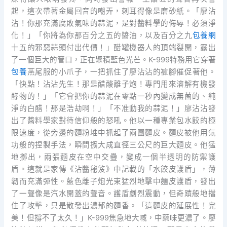
起，這次帶著金屬回音的嘲弄，刺耳得像是磨砂紙。「廖沾
沾！你那充滿腐敗氣味的蒜泥，是對醬料學的侮辱！必須淨
化！」「你將為你那百分之五的醬油，以及百分之九
包養網
十五的邪惡蒜頭付出代價！」醋罐機器人的頂端裂開，露出
了一個巨大的管口，正在聚積藍色光芒。K-999特務用它穿著
包養
燕尾服的小爪子，一把抓住了廖沾沾的褲腳催促著他。
「快點！沾沾先生！那是醋酸離子炮！專門用來溶解有機發
酵物的！」「它會把你的蒜泥在零點一秒內變成無菌的、純
淨的白醋！那是浩劫啊！」「不准動我的蒜泥！」廖沾沾發
出了醬料學家對待信仰般的怒吼。他以一種專業包水餃的極
限速度，從旁邊的麵粉堆中抓起了兩團麵皮。麵皮被他用氣
功般的捏製手法，瞬間擴大成直徑三公尺的巨大麵皮。他猛
地擲出，兩張麵皮在空中交疊，變成一個半透明的防禦護
盾。這就是家傳《沾醬秘笈》中記載的「水餃皮護盾」，薄
韌而充滿彈性。藍色離子炮光束猛烈地擊中麵皮護盾，發出
了一聲像是汽水開蓋的聲音。護盾劇烈震動，但奇蹟般地擋
住了攻擊，只是散發出濃郁的麵香。「這麵皮的延展性！完
美！但撐不了太久！」K-999焦急地大喊，中藥味更濃了。廖