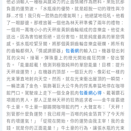
他必須輸入一種極具感染力的正面情緒作為燃料，來抵抗那
負面的運勢波。「水瓶座的優勢，就是超脫一切的理性與冷
靜…才怪！我只有一腔熱血的傻氣啊！」他絕望地低吼。他看
了一眼腳邊。那裡放著一個他為林天秤準備了兩年的禮物：
一個用一萬塊小小的天秤座黃銅齒輪組成的音樂盒。他從未
送出，因為害怕被拒絕。這份害怕，就是純度最高的單戀情
感。張水瓶咬緊牙關，將那個黃銅齒輪音樂盒砸爛，將所有
的齒輪都倒入「情感調節器」
包養網
的輸入口。機器發出刺
耳的尖叫，接著，彈珠臺上的燈光開始瘋狂閃爍，發出警
告。「能量超載！檢測到極致純粹的單戀能量！目標：提升
天秤座運勢！」在機器的頂部，一個巨大的、像彩虹一樣的
光束筆直地射向天空。然而，就在光束衝出屋頂的一瞬間，
一輛塗滿了金色、裝飾著巨大公牛角的悍馬車猛地停在咖啡
館門口。駕駛座上走下一個全身肌肉
包養網心得
、戴著鑽石
項圈的男人，那人正是林天秤的狂熱追求者——金牛座霸總
牛土豪。牛土豪一腳踢開咖啡館的門，大聲宣布：「天秤！
別管那什麼負運勢！我已經用一百噸的純金箔買下了今天所
有的壞運氣！」「從現在開始，你的運勢由我主宰！我的金
錢，就是你的正面能量！」牛土豪的行為，讓張水瓶的光束