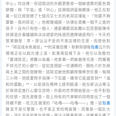
中心」的店裡，但這間店的外觀更像是一個被遺棄的藍色塑
膠棚，與「宇宙」或「中心」這兩個詞毫無關係。他正在對
著一缸已經發酵了七個月又七天的老蒜泥嘆氣。「你還不夠
靈動，我的蒜泥。」他輕聲細語，彷彿在責備一個不上進的
孩子。店內只有他一個人，連蒼蠅都因為難以忍受那股陳年
蒜頭混合著鐵鏽與淡淡絕望的味道而選擇繞道飛行。今天的
營業額是：零。廖沾沾不安的不是店裡的生意，而是他對
**「蒜泥成本焦慮症」**的深層恐懼。新鮮蒜頭每
包養
公斤的
價格正在以超光速上漲，如果再這樣下去，他引以為傲的
「靈魂蒜泥」將難以為繼。他拿著一把被磨得光滑、閃耀著
不祥光芒的小銀勺，從缸底撈起一坨濃稠的、顏色介於灰綠
與土黃之間的發酵物。這蒜泥被他照顧得像稀世珍寶，每隔
三小時，他就要用手指彈一下缸邊，確保它能感受到**「溫
和的震動」**，以助其在精神上達到圓滿。就在廖沾沾專注
於與蒜泥進行心靈交流時，外面的世界開始發出一些不對勁
的信號。首先是聲音。街上所有的汽車喇叭同時發出了一個
持續不斷、低沉且潮濕的「咕嚕——咕嚕——」聲。這
包養
聲音不是引擎聲，也不是正常的鳴笛聲，而像是一個巨大
的、消化不良的胃在哀嚎。廖沾沾皺著眉頭，這嚴重干擾了