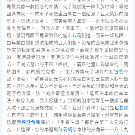
角獸雕像一臉困惑的表情。何手殘感覺一陣天旋地轉，等他
回過神來，他的車子竟然垂直停在一個貼滿了巨大獎狀的牆
壁上。獎狀上寫著：「完美倒車入庫獎——第零點零零零零
零九度偏差。」落款人是「倒車王」。他趕緊從車窗探出
頭，發現周圍不再是熟悉的城市
包養
街道，而是一望無際、
由無數白線和編號組成的巨大網格。這裡的空氣聞起來像是
新買的輪胎和劣質香水的混合物，而重力似乎是隨機變化
的，有時感覺很重，有時像漂浮在游泳池裡。他試圖按喇
叭，但喇叭發出的不是「叭叭」，而是他童年時學會的、關
於泊車口訣的魔性兒歌。四面八方傳來了刺耳的剎
包養
車
聲，接著，一群穿著反光背心和戴著白色安全帽的人朝他衝
來。這些人手裡拿的不是警棍，而是長長的測量尺和巨大的
電子角度儀，臉上的表情極度嚴肅。「違反泊車維度基本
法！斜停入庫！罪大惡極！」領頭的泊車警察用一個擴音器
大喊，聲音充滿機械感。「我、我沒有斜停！我只是
包養網
垂直停在了牆壁上！」何手殘趕緊為自己辯解，但聲音因為
恐懼而
短期包養
顫抖。「垂直泊車？那是在第三次元的行
為，在這裡，你的車體與
包養網
停車線的夾角是——八十九