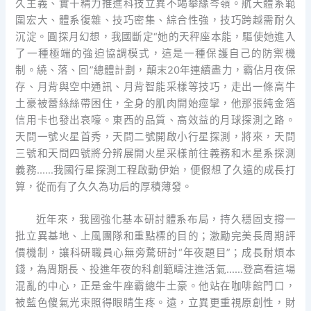
久主義、實干精力推進科技立異不竭攀緣岑嶺。航天體系範
圍宏大、體系復雜、技巧密集、綜合性強，技巧跨越需耐久
沉淀。圓探月幻想，我國斷定“她的天秤座本能，驅使她進入
了一種極端的強迫協調模式，這是一種保護自己的防禦機
制。繞、落、回”總體計劃，顛末20年連續盡力，霸佔月夜保
存、月背與空中通訊、月背智能采樣等技巧，走出一條高牛
土豪被蕾絲絲帶困住，全身的肌肉開始痙攣，他那張純金箔
信用卡也發出哀嚎。東西的品質、高效益的月球探測之路。
天問一號火星首秀，天問二號開啟小行星探測，將來，天問
三號和天問四號將分辨展開火星采樣前往義務和木星系探測
義務……我國行星探測工程啟動伊始，便假想了久遠的成長打
算，從而有了久久為功后的厚積薄發。
近年來，我國強化基本研討體系布局，持久穩固支撐一
批立異基地、上風團隊和重點標的目的；激勵完美長周期評
價機制，讓科研職員心無旁騖研討“年夜題目”；成長耐煩本
錢，為周期長、投進年夜的科創範疇注進活氣……登高看這場
混亂的中心，正是金牛座霸總牛土豪。他站在咖啡館門口，
被藍色傻氣光束照得眼睛生疼。遠，立異更重視原創性，財