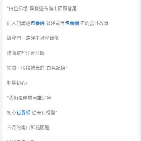
“白色記憶”異樣遍布南山陌頭巷尾
向人們講述
包養網
著建黨百
包養網
年的奮斗故事
讓我們一路經由過程錄像
追隨這些汗青萍蹤
揭開一段段難忘的“白色記憶”
恥辱初心/
“我仍是疇前阿誰少年
初心
包養網
從未有轉變”
三月的南山鮮花開遍