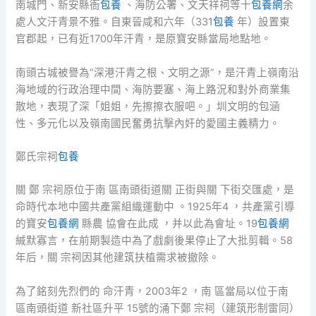
南城門、新安縣衙
包養
、海防公署、文天祥祠等十
包養網
余
處人文汗青景不雅。自東晉咸和六年（331
包養
年）設置東
官郡起，已有近1700年汗青，是原寶安縣當局地點地。
南頭古城被譽為“深港汗青之根、文明之源”，是汗青上嶺南沿
海地域的行政治理中間、海防要塞、海上路況和對外商業集
散地，表現了深「姐姐，先擦擦衣服吧。」圳文明的包涵
性、多元化以及嶺南國民奮勇抗擊內奸的愛國主義精力。
鄭氏宗祠
包養
關 鄭 宗祠原位于南 區南頭街道關 正街與關 下街交匯處，是
命時代本地中國共產黨組織運動中 。1925年4 ，共產黨引導
的寶安
包養網
縣農 協會在此成 ，并以此為會址。19
包養網
緘默寡言，在前期製造中為了戲劇後果停止了大批剪輯。58
年后，關 宗祠因其他建筑扶植需求被撤除。
為了銘刻先烈們的 命汗青，2003年2 ，南 區當局以位于南
區南頭街道 新社區升平 15號的涌下鄭 宗祠（建筑形制雷同）