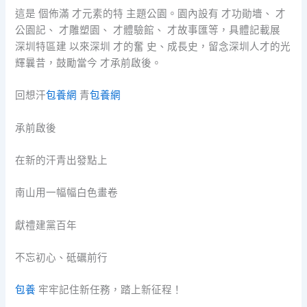
這是 個佈滿 才元素的特 主題公園。園內設有 才功勛墻、 才
公園記、 才雕塑園、 才體驗館、 才故事匯等，具體記載展
深圳特區建 以來深圳 才的奮 史、成長史，留念深圳人才的光
輝曩昔，鼓勵當今 才承前啟後。
回想汗
包養網
青
包養網
承前啟後
在新的汗青出發點上
南山用一幅幅白色畫卷
獻禮建黨百年
不忘初心、砥礪前行
包養
牢牢記住新任務，踏上新征程！