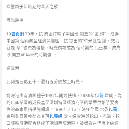
唱響屬于新時期的春天之歌
時光廣場
19
包養網
79年，蛇 業區打響了中國改 開放的“第 炮”，成為
中國第 個內向型經濟開闢區。蛇 提出的“時光就是 錢，效力
就是 命” 號廣為傳播，時光廣場成為 個時期的 化坐標，成為
改 開放40年來的時期強 。
媽灣港
此刻是五點五十，還有五分鐘放工時光。
媽灣港由南油團體于1987年開端扶植，1989年
包養
建成，為
蛇口產業區的成長甚至深圳特區經濟商業的繁華供給了要害
性的基本舉措措施保證。1990年7 15 ，時任全國 常委
包養
會副委員習仲勛為其落
包養網
款。媽灣港與蛇口、赤灣、蛇
口郵輪母港配合組成了深圳西部港區，被譽為古代海上絲綢