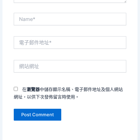
Name*
電
子
郵
件
網
地
站
址
網
*
址
在
瀏覽器
中儲存顯示名稱、電子郵件地址及個人網站
網址，以供下次發佈留言時使用。