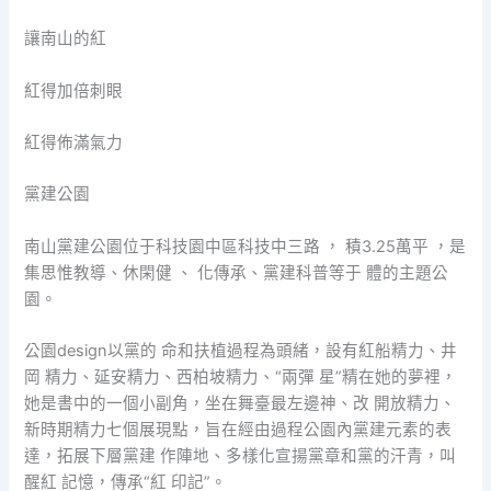
讓南山的紅
紅得加倍刺眼
紅得佈滿氣力
黨建公園
南山黨建公園位于科技園中區科技中三路 ， 積3.25萬平 ，是
集思惟教導、休閑健 、 化傳承、黨建科普等于 體的主題公
園。
公園design以黨的 命和扶植過程為頭緒，設有紅船精力、井
岡 精力、延安精力、西柏坡精力、“兩彈 星”精在她的夢裡，
她是書中的一個小副角，坐在舞臺最左邊神、改 開放精力、
新時期精力七個展現點，旨在經由過程公園內黨建元素的表
達，拓展下層黨建 作陣地、多樣化宣揚黨章和黨的汗青，叫
醒紅 記憶，傳承“紅 印記”。