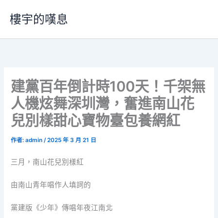
跳
樓宇的嘆息
至
主
要
內
容
建黨百年倒計時100天！千架無
人機炫舞深圳灣，奮進南山花
兒別樣甜心寶物臺包養網紅
作者:
admin
/
2025 年 3 月 21 日
三月，南山花兒別樣紅
由南山青年唱作人填詞的
黨建版《少年》傳唱年夜江南北