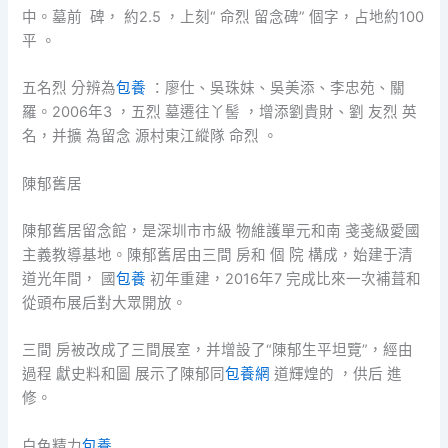
中。墓前 碑， 約2.5 ，上刻“ 命烈 留念碑” 個字，占地約100
平 。
五名烈 分辨為
包養
：廖仕、吳珠妹、吳美添、李忠苑、關
羅。2006年3 ，五烈 墓遷往丫髻 ，增添劉貴財、劉 友烈 英
名，并擴 為留念 源村東江縱隊 命烈 。
陳郁舊居
陳郁舊居留念館，是深圳市市級 物維護單元和南 戔戔級愛國
主義教導基地。陳郁舊居由三間 房和 個 院 構成，始建于清
道光年間， 國
包養
初年重建，2016年7 完成比來一次補葺和
從頭布展后對大眾開放。
三間 房被改成了三間展室，并增設了“陳郁生平坦覽”，經由
過程 獻史料和圖 展示了陳郁同
包養網
道輝煌的 ，供后 進
修。
白色精力
包養