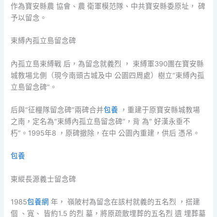
作為寶安縣農 協會、農 衛軍模范隊、中共寶安縣委原址， 碑
予以留念。
束縛內孤立島留念碑
內孤立島束縛戰 后，為留念就義烈 ， 束縛軍390團在寶安縣
城教場北側（現今南頭古城及中 公園四周處）樹立“束縛內孤
立島留念碑”。
后與“征糧隊留念碑”兩碑合并
包養
，重建于原寶安縣城教場
之南，定名為“束縛內孤立島留念碑”，背 為“ 好漢永垂不
朽”。1995年8 ，原碑撤除，在中 公園內重建，供后 憑吊。
包養
東縱長源義士留念碑
1985
包養網
年， 嶺陂村為留念在該村就義的五名烈 ，搭建
個 、寬、 皆約1.5 的烈 墓，將原疏散埋葬的五名烈 遺 埋葬墓