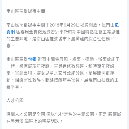
南山區黨群辦事中間
南山區黨群辦事中間于2018年6月29日揭牌開放，是南山
包
養網
區委周全貫徹落練習近平新時期中國特點社會主義思惟
的主要陣地，是南山區推進城市下層黨建的綜合性任務平
臺。
南山區黨群
包養
辦事中間集展現、處事、運動、辦事效能于
一體，設有展現年夜廳、黨員進修教導區、新時期年夜課
堂、黨建書吧、婦女兒童之家等效能分區，是展開黨群運
動、組織黨性教導、聯絡接觸辦事黨員、展現南山抽像的主
要平臺。
人才公園
深圳人才公園是全國 個以“ 才”定名的主題公園，更是 顆鑲嵌
在粵港澳 灣區上的殘暴明珠。