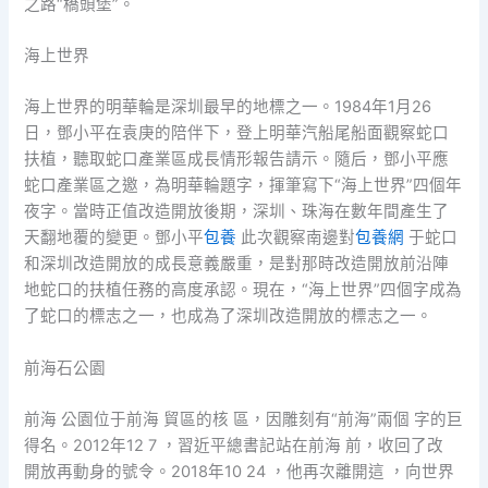
之路“橋頭堡”。
海上世界
海上世界的明華輪是深圳最早的地標之一。1984年1月26
日，鄧小平在袁庚的陪伴下，登上明華汽船尾船面觀察蛇口
扶植，聽取蛇口產業區成長情形報告請示。隨后，鄧小平應
蛇口產業區之邀，為明華輪題字，揮筆寫下“海上世界”四個年
夜字。當時正值改造開放後期，深圳、珠海在數年間產生了
天翻地覆的變更。鄧小平
包養
此次觀察南邊對
包養網
于蛇口
和深圳改造開放的成長意義嚴重，是對那時改造開放前沿陣
地蛇口的扶植任務的高度承認。現在，“海上世界”四個字成為
了蛇口的標志之一，也成為了深圳改造開放的標志之一。
前海石公園
前海 公園位于前海 貿區的核 區，因雕刻有“前海”兩個 字的巨
得名。2012年12 7 ，習近平總書記站在前海 前，收回了改
開放再動身的號令。2018年10 24 ，他再次離開這 ，向世界