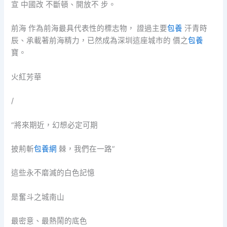
宣 中國改 不斷頓、開放不 步。
前海 作為前海最具代表性的標志物， 證過主要
包養
汗青時
辰、承載著前海精力，已然成為深圳這座城市的 價之
包養
寶。
火紅芳華
/
“將來期近，幻想必定可期
披荊斬
包養網
棘，我們在一路”
這些永不磨滅的白色記憶
是奮斗之城南山
最密意、最熱鬧的底色