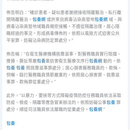
佈告明白：“確診患者、疑似患者謝絕接收隔離醫治、私行離
開隔離醫治，
包養網
或許來自病毒沾染高發地
包養網
域、與
病毒沾染高發地域職員親密接觸，不遵從隔離治理，居心隱
瞞經過的事況，形成病毒傳佈的，依照以風險方式迫害公共
平安罪、妨礙沾染病防定罪處分。”
佈告稱：“在衛生醫療機構挑釁滋事，對醫務職員實行阻擋、
推搡、撕扯等嚴
包養
重妨害衛生醫療次序行
包養網
動的，依
包養
包養
照挑釁滋事罪處分；居心損害醫務職員的，欺侮、
恫嚇、毆打醫務職員情節嚴重的，依照居心損害罪、挑釁滋
事罪、欺侮罪從重處分。”
此外，“以暴力、要挾等方式障礙疫情防控任務職員依法采取
防疫、檢疫、隔離等應急管束辦法的，依照妨礙公事
包養
罪
處分，順從司法職員依法履職的從重處分。
包養網
”
包養