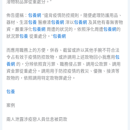
潑物制品罪從重處分。”
佈告還稱：
包養網
“違背疫情防控規則，隨便處理防護用品、
器材、生涯
包養
醫療渣
包養網
滓以
包養網
及其他有毒無害物
資，嚴重淨化
包養網
周遭的狀況的，依照淨化周遭
包養網
的
狀況罪
包養
從重處分。”
包養網
而應用職務上的方便，併吞、截留或許以其他手腕不符合法
令占有效于疫情防控款物，或許調用上述款物回小我應用
包
養網
的，分辨依照貪污罪、職務侵占罪、調用公款罪、調用
資金罪從重處分。調用用于防控疫情的救災、優撫、接濟等
款物的，依照調用特定款物罪處分。
包養
案例
兩人泄露涉疫戀人員信息被罰款