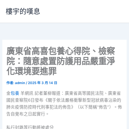
跳
樓宇的嘆息
至
主
要
內
容
廣東省高喜包養心得院、檢察
院：隨意處置防護用品嚴重淨
化環境要進罪
作者:
admin
/
2025 年 3 月 14 日
金
包養
羊網訊 記者董柳報道：廣東省高等國民法院、廣東省
國民查察院6日發布《關于依法嚴格衝擊新型冠狀病毒沾染的
肺炎疫情防控時代刑事犯法的佈告》（以下簡稱“佈告”）。佈
告自覺布之日起實行。
私行封路等行動將被處分