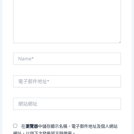
輸
入
內
容...
Name*
電
子
郵
件
網
地
站
址
網
*
址
在
瀏覽器
中儲存顯示名稱、電子郵件地址及個人網站
網址，以供下次發佈留言時使用。