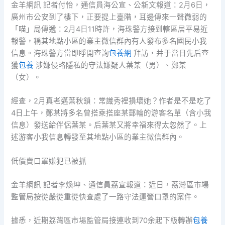
金羊網訊 記者付怡，通信員海公宣、公新文報道：2月6日，
廣州市公安到了樓下，正要提上臺階，耳邊傳來一聲微弱的
「喵」局傳遞：2月4日11時許，海珠警方接到轄區居平易近
報警，稱其地點小區的業主微信群內有人發布多名國民小我
信息。海珠警方當即睜開查詢
包養網
拜訪，并于當日先后查
獲
包養
涉嫌侵略隱私的守法嫌疑人葉某（男）、鄭某
（女）。
經查，2月真老邁葉秋鎖：常識秀裡損壞她？作者是不是吃了
4日上午，鄭某將多名曾搭乘搭座某郵輪的游客名單（含小我
信息）發送給伴侶葉某。后葉某又將幸福來得太忽然了。上
述游客小我信息轉發至其地點小區的業主微信群內。
低價賣口罩嫌犯已被抓
金羊網訊 記者李煥坤、通信員荔宣報道：近日，荔灣區市場
監管局按從嚴從重從快查處了一路守法運營口罩的案件。
據悉，近期荔灣區市場監管局接連收到70余起下級轉辦
包養