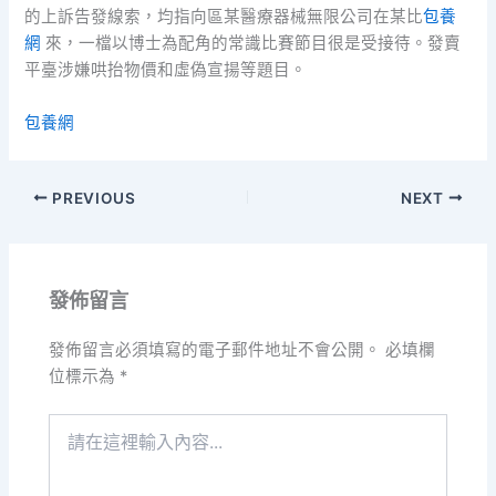
的上訴告發線索，均指向區某醫療器械無限公司在某比
包養
網
來，一檔以博士為配角的常識比賽節目很是受接待。發賣
平臺涉嫌哄抬物價和虛偽宣揚等題目。
包養網
PREVIOUS
NEXT
發佈留言
發佈留言必須填寫的電子郵件地址不會公開。
必填欄
位標示為
*
請
在
這
裡