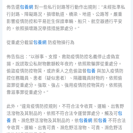
佈告還
包養網
對一些私行封路等行動作出規則：“未經批準私
行封路、障礙路況，損壞軌道、橋梁、地道、公路等，嚴重
影響疫情防控和平易近生保證車輛、船只、航空器通行平安
的，依照損壞路況舉措措施罪處分。”
從重處分截留
包養網
防疫物操行為
佈告指出：“以辦事、支撐、救助疫情防控名義停止虛偽宣
揚，說謊取公私財物數額較年夜的，依照欺騙罪從重處分。
偷盜疫情防控物質，或許乘人之危偷盜餐
包養
與加入疫情防
控任務職員、患者（疑似患者）、隔離職員財物的，依照偷
盜罪從重處分。強取、強占、強用疫情防控物質的，依照挑
釁滋事罪從重處分。”
此外，“違背疫情防控規則，不符合法令收買、運輸、出售野
活潑物及其制品的，依照不符合法令運營罪處分，觸及可
包
養
貴、瀕危野活潑物及其制品的，依
包養網
照
包養
不符合法
令收買、運輸、出售可貴、瀕危野活潑物、可貴、瀕危野活