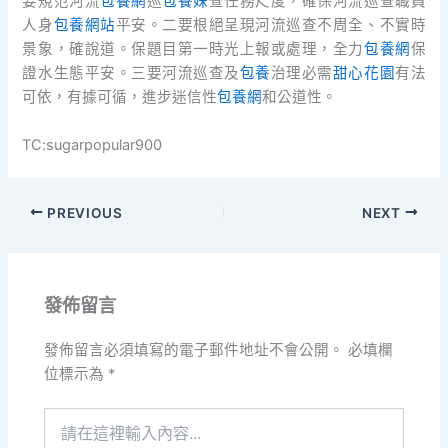
要規范河流
包養網
巡
包養妹
查任務尺度，確保河流巡查職員
人身
包養網站
平安。二要根絕呈現河流巡查不周全、不實時
景象，確說道。保題目第一時光上報或處理，全力
包養網
保
證水生態平安。三要河流巡查及
包養
治理必需
甜心花園
有法
可依，有據可循，進步迷信性
包養網
和公道性。
TC:sugarpopular900
PREVIOUS
NEXT
發佈留言
發佈留言必須填寫的電子郵件地址不會公開。
必填欄
位標示為
*
請
在