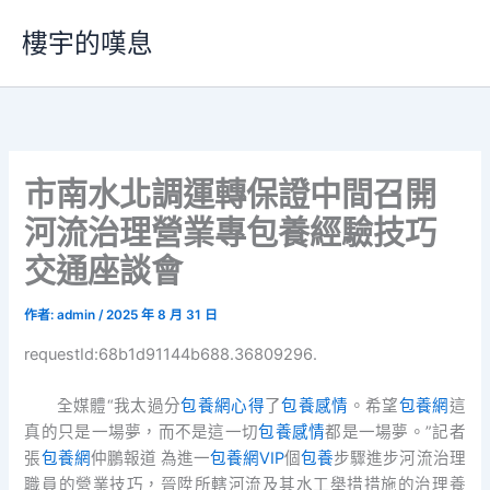
跳
樓宇的嘆息
至
主
要
內
容
市南水北調運轉保證中間召開
河流治理營業專包養經驗技巧
交通座談會
作者:
admin
/
2025 年 8 月 31 日
requestId:68b1d91144b688.36809296.
全媒體“我太過分
包養網心得
了
包養感情
。希望
包養網
這
真的只是一場夢，而不是這一切
包養感情
都是一場夢。”記者
張
包養網
仲鵬報道 為進一
包養網VIP
個
包養
步驟進步河流治理
職員的營業技巧，晉陞所轄河流及其水工舉措措施的治理養