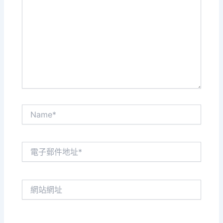
這
裡
輸
入
內
容...
Name*
電
子
郵
件
網
地
站
址
網
*
址