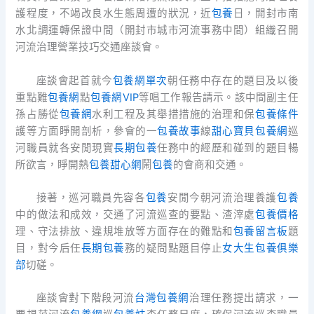
護程度，不竭改良水生態周遭的狀況，近
包養
日，開封市南
水北調運轉保證中間（開封市城市河流事務中間）組織召開
河流治理營業技巧交通座談會。
座談會起首就今
包養網單次
朝任務中存在的題目及以後
重點難
包養網
點
包養網VIP
等唱工作報告請示。該中間副主任
孫占勝從
包養網
水利工程及其舉措措施的治理和保
包養條件
護等方面睜開剖析，參會的一
包養故事
線
甜心寶貝包養網
巡
河職員就各安閒現實
長期包養
任務中的經歷和碰到的題目暢
所欲言，睜開熱
包養甜心網
鬧
包養
的會商和交通。
接著，巡河職員先容各
包養
安閒今朝河流治理養護
包養
中的做法和成效，交通了河流巡查的要點、渣滓處
包養價格
理、守法排放、違規堆放等方面存在的難點和
包養留言板
題
目，對今后任
長期包養
務的疑問點題目停止
女大生包養俱樂
部
切磋。
座談會對下階段河流
台灣包養網
治理任務提出請求，一