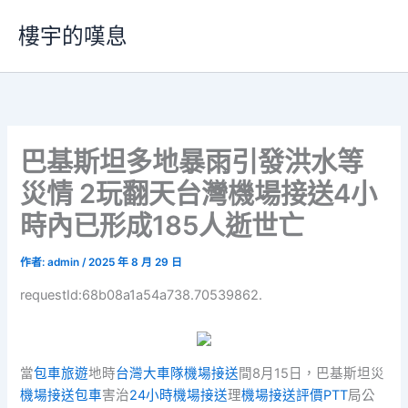
跳
樓宇的嘆息
至
主
要
內
容
巴基斯坦多地暴雨引發洪水等
災情 2玩翻天台灣機場接送4小
時內已形成185人逝世亡
作者:
admin
/
2025 年 8 月 29 日
requestId:68b08a1a54a738.70539862.
當
包車旅遊
地時
台灣大車隊機場接送
間8月15日，巴基斯坦災
機場接送包車
害治
24小時機場接送
理
機場接送評價PTT
局公