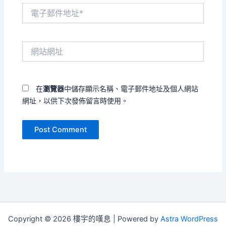
電
子
郵
件
網
地
站
址
網
*
址
在
瀏覽器
中儲存顯示名稱、電子郵件地址及個人網站
網址，以供下次發佈留言時使用。
Copyright © 2026 樓宇的嘆息 | Powered by
Astra WordPress