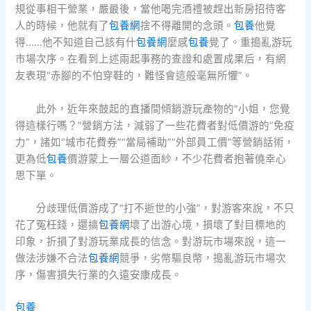
規從事相干營業，嚴最後，當他喝完酒禮被趕出新房招待客
人的時候，他就有了
包養網
捨不得離開的念頭。
包養
他覺
得……他不知道自己該有什
包養網
麼感
包養
覺了。重搗亂游玩
市場次序。在看到上述兩起事務的查證和處置成果后，有網
友表現“赤腳的不怕穿鞋的，難怪會這般毫無所懼”。
此外，近年來鼓起的直播間傾銷游玩產物的“小姐，您覺
得這樣行嗎？”營銷方法，減弱了一些花費者對低價游的“免疫
力”，諸如“城市花費券”“當局補助”“外部員工價”等營銷話術，
更為低
包養
價游蒙上一層公道面紗，不少花費者抱著僥幸心
思下單。
分歧理低價游成了“打不逝世的小強”，對游客來說，不只
花了冤枉錢，還搞
包養網
壞了出游心境，損壞了對目標地的
印象，折損了對游玩業成長的信念。對游玩市場來說，這一
做法涉嫌不合法
包養網
競爭，劣幣驅良幣，搗亂游玩市場次
序，傷害損失行業的久遠安康成長。
包養