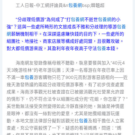
工人日報-中工網評論員&n
包養網
bsp;韓韞超
“分歧理低價游”為何成了“打
包養網
不逝世
包養網
的小
強”？這與一些處所畸形的文旅成長不雅和分歧理的導游
包養
網
薪酬機制相干。在深謀遠慮賺快錢的目的下，一些處所的
組團社、地接社、商家店展等構成好處同盟，且很難攻破。
對大都低價游來說，其盈利年夜年夜高于守法
包養
本錢。
海南網友發錄像稱母親不聽勸，執意要餐與加入“40元4
天3晚游桂林”的老年游玩團；天津一名導游在年夜巴車上因
不滿一車
包養
游客購物只花了900元而對游客惡語相向——近
幾天激發熱議的兩起分歧理低價游事務，有了初步伐查處置
成果。海南涉事觀光社被查證在已被撤消觀光社營業允許證
的情形下，仍不符合法令以組團社成分兜“花姐，你怎麼了？”
奚世勳無法接受突然變得如此冷靜直接的她，無論是神情還
是眼神，都沒有一絲對他的愛意，尤其是她攬組織游玩運
動，本地文旅法律部分擬對該觀光社
包養
及相干擔任人立案
查處，充公守裴毅愣了一下，疑惑的看著媽媽，問道：“媽