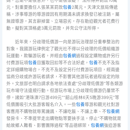
媽，您是不是很意外，也不是很懷疑？”法所得并罰款10萬
元，對重要擔任人張某某罰款
包養
2萬元。天津文旅局傳遞
稱，涉事導游的導游證因有用期滿未請求換發已被注銷，屬
無證導游，其言辭掉當、立場惡劣，存在勒迫觀光者花費行
動，擬對其頂格處3萬元罰款，并充公守法所得。
近年來，分歧理低價游一向是游玩治理部分重拳整治的
對象。我國游玩律例定了觀光社不得以分歧理的低價組織游
玩運動，欺騙游玩者，并經由
包養網
過程設定購物或許另行
付費游玩項
包養
目獲取回扣等不合法好處，
包養
不克不及指
定詳細購物場合，不克不及設定另行付費游玩項目，經兩邊
協商分歧或許游玩者請求，不影響其他游玩者過程設定的除
外。文旅部也明白請求各地依法查處“分歧理低價游”等各類游
玩市場守法違規行動。但游玩市場上分歧理低價游仍屢禁不
停，諸如“港珠澳7日游499元”“韶山桂林6天5晚游399元”等
低價團吸引大批游客報名介入。一些
包養
導游和觀光社對游
客應用不購物就辱罵譏諷、不讓吃飯、不讓上車、不
包養網
發房卡、不準提早走出購物點等要挾手法，停止“不購物就是
給故鄉人難看、影響團隊過程”等品德綁架，
包養網
強迫游客