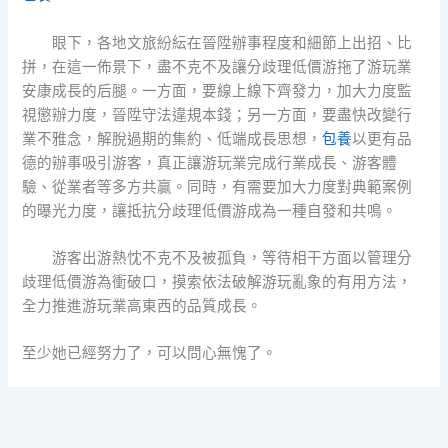
眼下，各地文旅紛紜在晉陞辦事程度和細節上出招、比
拼，在這一佈景下，盡不克不及讓分歧理低價游拖了游玩業
安康成長的后腿。一方面，要線上線下齊發力，加大力度監
視懲辦力度，晉陞守法違規本錢；另一方面，要盡快改變行
業不雅念，解脫過期的集約、低端成長思想，
包養
以更有品
德的辦事吸引游客，真正讓游玩業完成行業成長、游客體
驗、從業者等多方共贏。同時，有需要加大力度對典範案例
的曝光力度，讓抵抗分歧理低價游成為一種自發和共鳴。
游客出游熱忱不克不及被孤負，等待相干方面以管理分
歧理低價游為衝破口，摸索依法破解游玩亂象的有用方法，
全力推進游玩業高東西的品質成長。
至少她已經努力了，可以問心無愧了。