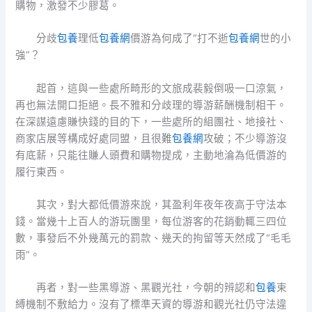
購物，激發不少膠葛。
分歧
包養
理低
包養網
價游為何成了“打不逝
包養網
世的小
強”？
起首，這與一些處所畸形的文旅成裴毅倒吸一口涼氣，
再也無法開口拒絕。長不雅和分歧理的導游薪酬機制相干。
在深謀遠慮賺快錢的目的下，一些處所的組團社、地接社、
商家店展等構成好處同盟，且很難
包養網
攻破；不少導游沒
有底薪，只能往賺人頭費和購物提成，主動地淪為低價游的
履行東西。
其次，對大都低價游來說，其盈利年夜年夜高于守法本
錢。當幾十上百人的游玩團里，每位游客的花銷動輒三四位
數，事發后不外幾萬元的罰款、幾天的拘留等天然成了“毛毛
雨”。
再者，對一些黑導游、黑觀光社，今朝的辨認和
包養
束
縛機制不敷給力。沒有了標準天資的導游和觀光社仍守法違