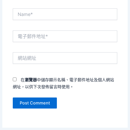
Name*
電
子
郵
件
網
地
站
址
網
*
址
在
瀏覽器
中儲存顯示名稱、電子郵件地址及個人網站
網址，以供下次發佈留言時使用。