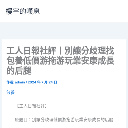
跳
樓宇的嘆息
至
主
要
內
容
工人日報社評丨別讓分歧理找
包養低價游拖游玩業安康成長
的后腿
作者:
admin
/
2024 年 7 月 24 日
包養
【工人日報社評】
原題目：別讓分歧理低價游拖游玩業安康成長的后腿