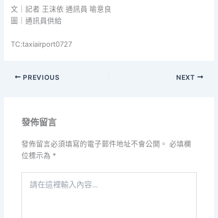
文｜記者 王沫依 通訊員 喻意良
圖｜通訊員供給
TC:taxiairport0727
PREVIOUS
NEXT
發佈留言
發佈留言必須填寫的電子郵件地址不會公開。
必填欄
位標示為
*
請
在
這
裡
輸