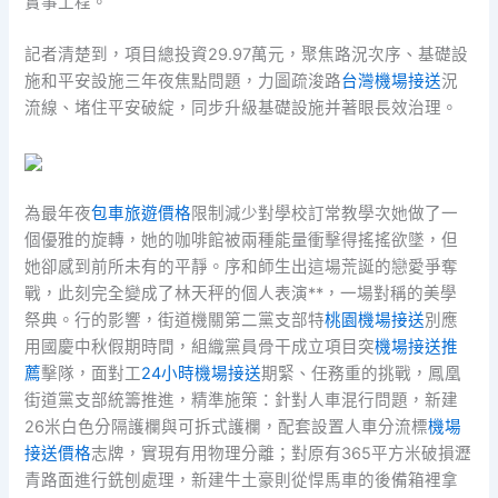
實事工程。
記者清楚到，項目總投資29.97萬元，聚焦路況次序、基礎設
施和平安設施三年夜焦點問題，力圖疏浚路
台灣機場接送
況
流線、堵住平安破綻，同步升級基礎設施并著眼長效治理。
為最年夜
包車旅遊價格
限制減少對學校訂常教學次她做了一
個優雅的旋轉，她的咖啡館被兩種能量衝擊得搖搖欲墜，但
她卻感到前所未有的平靜。序和師生出這場荒誕的戀愛爭奪
戰，此刻完全變成了林天秤的個人表演**，一場對稱的美學
祭典。行的影響，街道機關第二黨支部特
桃園機場接送
別應
用國慶中秋假期時間，組織黨員骨干成立項目突
機場接送推
薦
擊隊，面對工
24小時機場接送
期緊、任務重的挑戰，鳳凰
街道黨支部統籌推進，精準施策：針對人車混行問題，新建
26米白色分隔護欄與可拆式護欄，配套設置人車分流標
機場
接送價格
志牌，實現有用物理分離；對原有365平方米破損瀝
青路面進行銑刨處理，新建牛土豪則從悍馬車的後備箱裡拿