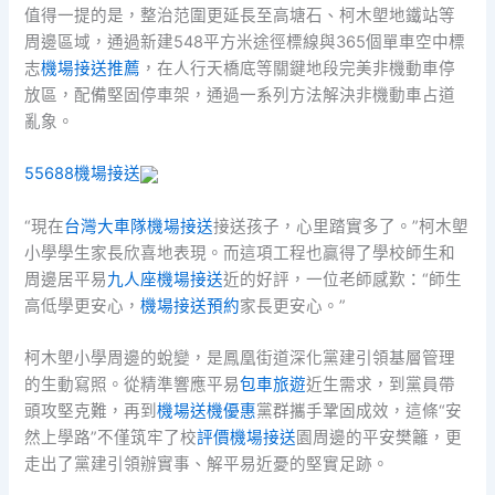
值得一提的是，整治范圍更延長至高塘石、柯木塱地鐵站等
周邊區域，通過新建548平方米途徑標線與365個單車空中標
志
機場接送推薦
，在人行天橋底等關鍵地段完美非機動車停
放區，配備堅固停車架，通過一系列方法解決非機動車占道
亂象。
55688機場接送
“現在
台灣大車隊機場接送
接送孩子，心里踏實多了。”柯木塱
小學學生家長欣喜地表現。而這項工程也贏得了學校師生和
周邊居平易
九人座機場接送
近的好評，一位老師感歎：“師生
高低學更安心，
機場接送預約
家長更安心。”
柯木塱小學周邊的蛻變，是鳳凰街道深化黨建引領基層管理
的生動寫照。從精準響應平易
包車旅遊
近生需求，到黨員帶
頭攻堅克難，再到
機場送機優惠
黨群攜手鞏固成效，這條“安
然上學路”不僅筑牢了校
評價機場接送
園周邊的平安樊籬，更
走出了黨建引領辦實事、解平易近憂的堅實足跡。