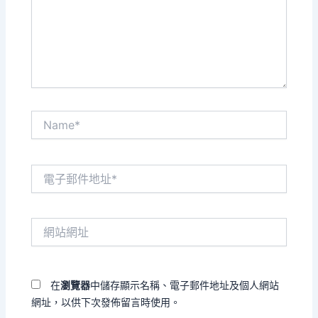
入
內
容...
Name*
電
子
郵
件
網
地
站
址
網
*
址
在
瀏覽器
中儲存顯示名稱、電子郵件地址及個人網站
網址，以供下次發佈留言時使用。