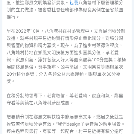
度，推進鄉風文明煥發新景象。
包養
八角塘村下層管理積分
制的立異做法，被省委社會任務部作為優良案例在全省范圍
推行。
早在2022年10月，八角塘村在村落管理中，立異展開積分制
改造，就將村規平易近約實行情形停止量化賦分，對積分賜
與響應的物資和精力嘉獎。現在，為了進步村落德治程度，
八角塘村特地在鄉風文明扶植方面進步嘉獎分值，孝老愛
親、家風和氣、獲評各級大好人等最高賜與100分嘉獎；積極
展開移風易俗，喪事新辦、凶事簡辦、文明祭奠等賜與單次
20分積分嘉獎；介入各類公益志愿運動，賜與單次30分嘉
獎。
在積分制的領導下，老實取信、尊老愛幼、家庭和氣、鄰里
守看等美德在八角塘村蔚然成風。
想要積分制在鄉風文明扶植中施展更高文用，燃眉之急就是
摸索若何讓積分更有效。“我們design了更普遍的應用場景。
經由過程與銀行、商家等一起配合，村平易近持有積分還可