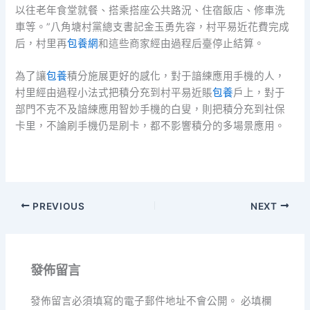
以往老年食堂就餐、搭乘搭座公共路況、住宿飯店、修車洗
車等。”八角塘村黨總支書記金玉勇先容，村平易近花費完成
后，村里再
包養網
和這些商家經由過程后臺停止結算。
為了讓
包養
積分施展更好的感化，對于諳練應用手機的人，
村里經由過程小法式把積分充到村平易近賬
包養
戶上，對于
部門不克不及諳練應用智妙手機的白叟，則把積分充到社保
卡里，不論刷手機仍是刷卡，都不影響積分的多場景應用。
PREVIOUS
NEXT
發佈留言
發佈留言必須填寫的電子郵件地址不會公開。
必填欄