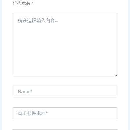
位標示為
*
請
在
這
裡
輸
入
內
容...
Name*
電
子
郵
件