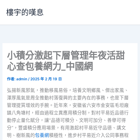
跳
樓宇的嘆息
至
主
要
內
容
小積分激起下層管理年夜活甜
心查包養網力_中國網
作者:
admin
/
2025 年 2 月 19 日
弘揚新風邪氣，推動移風易俗，培養文明鄉風、傑出家風、
渾厚風氣是周全推動村落復興的主要內在的事務，也是下層
管理提質增效的手腕。近年來，安徽省六安市金安區毛坦廠
鎮八角塘村，經由過程立異應用積分制，對村平易近品德行
動停止量化賦分，讓“品德可積分、文明可加分、善舉可得
分”，豐盛積分應用場景，有用激起村平易近守品德、講文
明、樹新風的
包養網
積極性，進步村平易近介入公同事務程