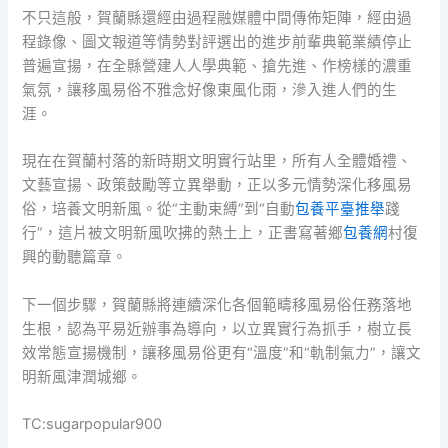
不只這般，賀蘭縣還經由過程融媒體中間傳佈矩陣，經由過
程錄像、圖文報道等情勢對評選出的進步前輩典範業績停止
普遍宣揚，在全縣營建人人學典範、搶先進、作榜樣的濃重
氣氛，讓移風易俗不雅念好像東風化雨，滲入進人們的生
涯。
現在在賀蘭村落的新時期文明實行站里，所有人全體婚禮、
文藝宣揚、政策鼓勵等立異舉動，正以多元情勢深化移風易
俗，培養文明新風。從“主動束縛”到“自動
包養平臺推舉
踐
行”，這片被文明新風吹拂的熱土上，正書寫著鄉
包養網
村復
興的動聽篇章。
下一個步驟，賀蘭縣將連續深化各個範疇移風易俗任務落地
生根，認為平易近辦事為導向，以立異實行為抓手，樹立長
效常態宣揚機制，讓移風易俗更有“溫度”和“軌制氣力”，讓文
明新風津潤城鄉。
TC:sugarpopular900