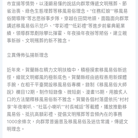
市宣揚等情勢，以淺顯易懂的說話向群眾傳遞文明殯葬、節
省治喪、綠色生態埋葬等移風易俗理念。“任務紅娘”“移風易
俗開導隊”等志愿辦事步隊，穿越在田間地頭，面臨面向群眾
講述移風易俗示范戶、“零彩禮”“低彩禮”等進步前輩典範業
績，領導群眾剷除攀比揮霍、年夜操年夜辦等陋俗，建立親
事新辦、文明殯葬的新不雅念。
立異傳佈弘揚新理念
近年來，賀蘭縣在精力文明扶植中，積極摸索移風易俗新途
徑，繪就文明鄉風的極新底色。賀蘭縣經由過程善用新媒體
手腕，在相干平臺開設移風易俗專欄，錄制《移風易俗大師
說》欄目12期，制作短錄像、微短劇、漫畫15期，用膾炙人
口的方法闡釋移風易俗新不雅念。賀蘭各個村落還依托“村村
享”年夜喇叭、“社區小喇叭”“村長喊話”等載體，播放推動移
風易俗、抵抗高額彩禮、提倡文明殯葬等音頻內在的事務
1000余條次，向群眾普遍普及移風易俗及迷信常識，傳遞文
明理念。