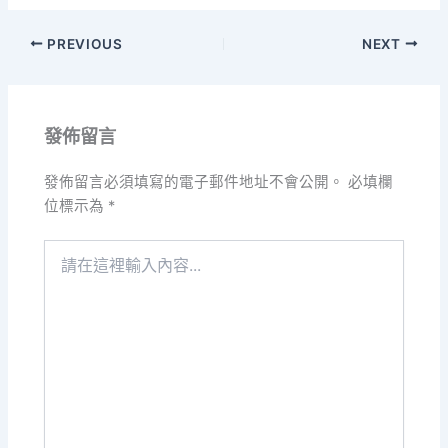
PREVIOUS
NEXT
發佈留言
發佈留言必須填寫的電子郵件地址不會公開。
必填欄
位標示為
*
請
在
這
裡
輸
入
內
容...