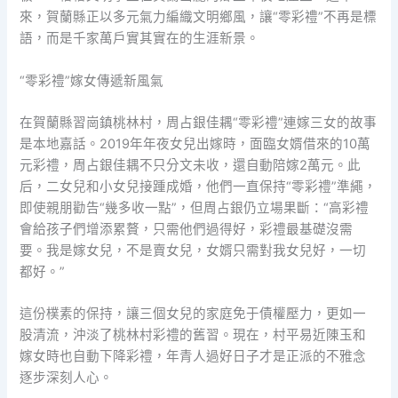
來，賀蘭縣正以多元氣力編織文明鄉風，讓“零彩禮”不再是標
語，而是千家萬戶實其實在的生涯新景。
“零彩禮”嫁女傳遞新風氣
在賀蘭縣習崗鎮桃林村，周占銀佳耦“零彩禮”連嫁三女的故事
是本地嘉話。2019年年夜女兒出嫁時，面臨女婿借來的10萬
元彩禮，周占銀佳耦不只分文未收，還自動陪嫁2萬元。此
后，二女兒和小女兒接踵成婚，他們一直保持“零彩禮”準繩，
即使親朋勸告“幾多收一點”，但周占銀仍立場果斷：“高彩禮
會給孩子們增添累贅，只需他們過得好，彩禮最基礎沒需
要。我是嫁女兒，不是賣女兒，女婿只需對我女兒好，一切
都好。”
這份樸素的保持，讓三個女兒的家庭免于債權壓力，更如一
股清流，沖淡了桃林村彩禮的舊習。現在，村平易近陳玉和
嫁女時也自動下降彩禮，年青人過好日子才是正派的不雅念
逐步深刻人心。