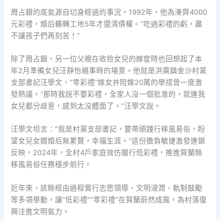
周占銀的底氣源自切身經過的事況。1992年，他為湊齊4000
元彩禮，婚后輾轉工地5年才還清債權。“吃過彩禮的虧，盡
不讓孩子們再刻苦！”
除了周占銀，另一位父親在收拾女兒的嫁奩時也回想起了本
年2月準備女兒汪靜怡親事時的場景。他就是洪廣鎮金沙村黨
支部書記汪學文，“零彩禮”嫁女并陪嫁20萬的舉措曾一度激
發熱議。“那時我說不要彩禮，全家人沒一個批准的，就連我
女兒都分歧意，感到太沒體面了。”汪學文說。
汪學文坦言：“我是村黨支部書記，要帶頭踐行移風易俗，盼
望女兒女婿婚后無累贅，幸福生涯。”這份擔負敏捷激發連鎖
反映，2024年，全村4戶家庭效仿履行低彩禮，推進賀蘭縣
移風易俗任務穩步前行。
近年來，該縣經由過程實行志愿領導、文明浸潤、軌制鼓勵
等多項舉動，讓“低彩禮”“零彩禮”在賀蘭蔚然成風，為村落復
興注進文明氣力。