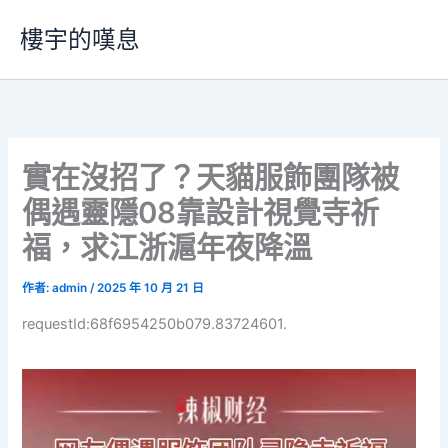
跳
樓宇的嘆息
至
主
要
內
容
實在沒招了？天貓服飾團隊被
偶遇靈隱08靠設計視覺寺祈
福，求江浙滬年夜降溫
作者:
admin
/
2025 年 10 月 21 日
requestId:68f6954250b079.83724601.