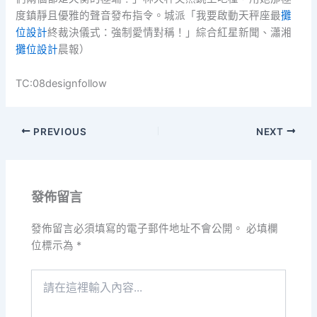
度鎮靜且優雅的聲音發布指令。城派「我要啟動天秤座最
攤
位設計
終裁決儀式：強制愛情對稱！」綜合紅星新聞、瀟湘
攤位設計
晨報）
TC:08designfollow
PREVIOUS
NEXT
發佈留言
發佈留言必須填寫的電子郵件地址不會公開。
必填欄
位標示為
*
請
在
這