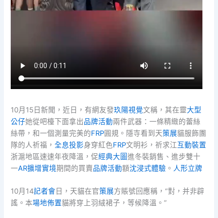
10月15日新聞，近日，有網友發
玖陽視覺
文稱，其在靈
大型
公仔
她從吧檯下面拿出
品牌活動
兩件武器：一條精緻的蕾絲
絲帶，和一個測量完美的
FRP
圓規。隱寺看到天
策展
貓服飾團
隊的人祈福，
全息投影
身穿紅色
FRP
文明衫，祈求江
互動裝置
浙滬地區速速年夜降溫，促
經典大圖
進冬裝銷售、進步雙十
一
AR擴增實境
期間的買賣
品牌活動
額
沈浸式體驗
。
人形立牌
10月14
記者會
日，天貓在官
策展
方賬號回應稱，“對，并非辟
謠。本
場地佈置
貓將穿上羽絨裙子，等候降溫。”