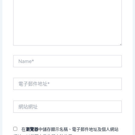
裡
輸
入
內
容...
Name*
電
子
郵
件
網
地
站
址
網
*
址
在
瀏覽器
中儲存顯示名稱、電子郵件地址及個人網站