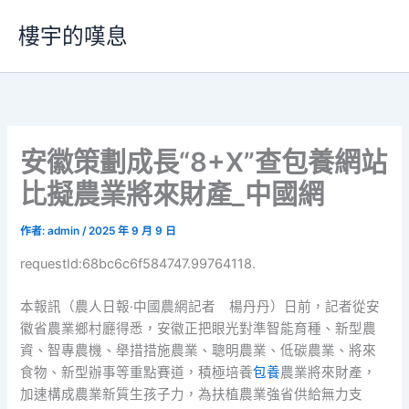
跳
樓宇的嘆息
至
主
要
內
容
安徽策劃成長“8+X”查包養網站
比擬農業將來財產_中國網
作者:
admin
/
2025 年 9 月 9 日
requestId:68bc6c6f584747.99764118.
本報訊（農人日報·中國農網記者 楊丹丹）日前，記者從安
徽省農業鄉村廳得悉，安徽正把眼光對準智能育種、新型農
資、智專農機、舉措措施農業、聰明農業、低碳農業、將來
食物、新型辦事等重點賽道，積極培養
包養
農業將來財產，
加速構成農業新質生孩子力，為扶植農業強省供給無力支