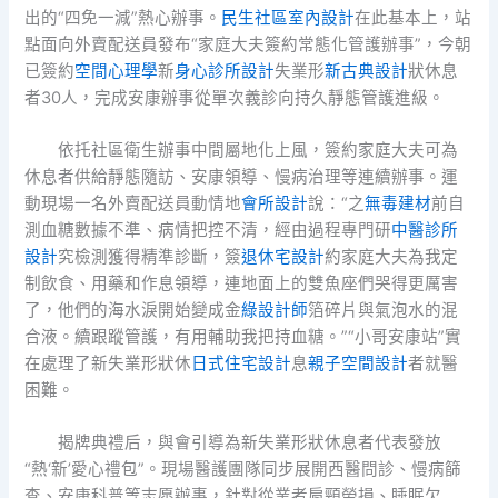
出的“四免一減”熱心辦事。
民生社區室內設計
在此基本上，站
點面向外賣配送員發布“家庭大夫簽約常態化管護辦事”，今朝
已簽約
空間心理學
新
身心診所設計
失業形
新古典設計
狀休息
者30人，完成安康辦事從單次義診向持久靜態管護進級。
依托社區衛生辦事中間屬地化上風，簽約家庭大夫可為
休息者供給靜態隨訪、安康領導、慢病治理等連續辦事。運
動現場一名外賣配送員動情地
會所設計
說：“之
無毒建材
前自
測血糖數據不準、病情把控不清，經由過程專門研
中醫診所
設計
究檢測獲得精準診斷，簽
退休宅設計
約家庭大夫為我定
制飲食、用藥和作息領導，連地面上的雙魚座們哭得更厲害
了，他們的海水淚開始變成金
綠設計師
箔碎片與氣泡水的混
合液。續跟蹤管護，有用輔助我把持血糖。”“小哥安康站”實
在處理了新失業形狀休
日式住宅設計
息
親子空間設計
者就醫
困難。
揭牌典禮后，與會引導為新失業形狀休息者代表發放
“熱‘新’愛心禮包”。現場醫護團隊同步展開西醫問診、慢病篩
查、安康科普等志愿辦事，針對從業者肩頸勞損、睡眠欠