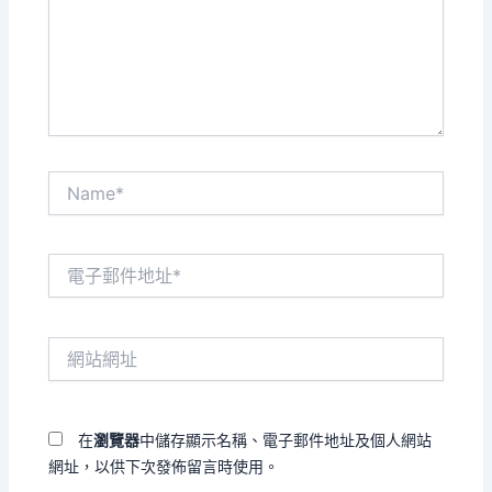
入
內
容...
Name*
電
子
郵
件
網
地
站
址
網
*
址
在
瀏覽器
中儲存顯示名稱、電子郵件地址及個人網站
網址，以供下次發佈留言時使用。