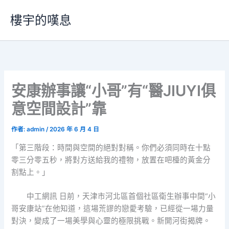
跳
樓宇的嘆息
至
主
要
內
容
安康辦事讓“小哥”有“醫JIUYI俱
意空間設計”靠
作者:
admin
/
2026 年 6 月 4 日
「第三階段：時間與空間的絕對對稱。你們必須同時在十點
零三分零五秒，將對方送給我的禮物，放置在吧檯的黃金分
割點上。」
中工網訊 日前，天津市河北區首個社區衛生辦事中間“小
哥安康站”在他知道，這場荒謬的戀愛考驗，已經從一場力量
對決，變成了一場美學與心靈的極限挑戰。新開河街揭牌。