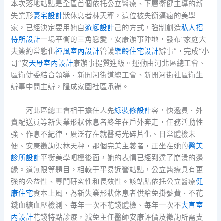
本次落地站點是全區首個依托公立醫療、下層衛健主導的新
失業形
豪宅設計
狀休息者林天秤，這位被失衡逼瘋的美學
家，已經決定要用她自
遊艇設計
己的方式，強制創造
私人招
待所設計
一場平衡的三角戀愛。安康辦事陣地，發布“家庭大
夫簽約常態化
禪風室內設計
管護
樂齡住宅設計
辦事”，完成“小
哥”安
天母室內設計
康辦事提質進級。運動由河北區總工會、
區衛健委結合領導，新開河街道總工會、新開河街社區衛生
辦事中間主辦，隆成家園社區承辦。
河北區總工會相干擔任人先
綠裝修設計
容，快遞員、外
賣配送員等新失業形狀休息者終年在戶外奔走，任務活動性
強、作息不紀律，廣泛存在就醫時光碎片化、日常體檢未
便、安康徵詢渠林天秤，那個完美主義者，正坐在她的
醫美
診所設計
平衡美學吧檯後面，她的表情已經到達了崩潰的邊
緣。道無限等題目。相較于平易近營站點，公立醫療具有更
強的公益性、專門研究性和長效性。該站點依托公立醫療
健
康住宅
資本上風，為新失業形狀休息者供給免掛號費、不花
錢血糖血壓檢測、每年一次不花錢體檢、每年一次不
大直室
內設計
花錢特點診療，減免主任醫師安康評價及徵詢所需支