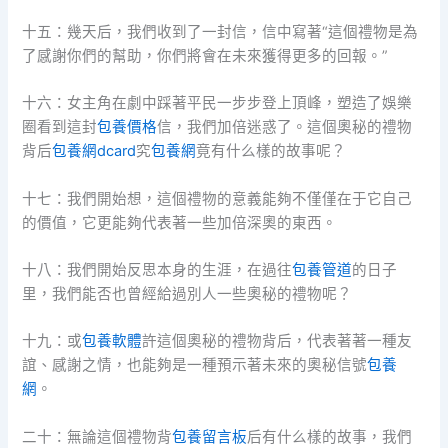
十五：幾天后，我們收到了一封信，信中寫著“這個禮物是為
了感謝你們的幫助，你們將會在未來獲得更多的回報。”
十六：女主角在劇中踩著平民一步步登上頂峰，塑造了娛樂
圈看到這封
包養價格
信，我們加倍迷惑了。這個奧秘的禮物
背后
包養網dcard
究
包養網
竟有什么樣的故事呢？
十七：我們開始想，這個禮物的意義能夠不僅僅在于它自己
的價值，它更能夠代表著一些加倍深奧的東西。
十八：我們開始反思本身的生涯，在過往
包養管道
的日子
里，我們能否也曾經給過別人一些奧秘的禮物呢？
十九：或
包養軟體
許這個奧秘的禮物背后，代表著著一種友
誼、感謝之情，也能夠是一種預示著未來的奧秘信號
包養
網
。
二十：無論這個禮物背
包養留言板
后有什么樣的故事，我們