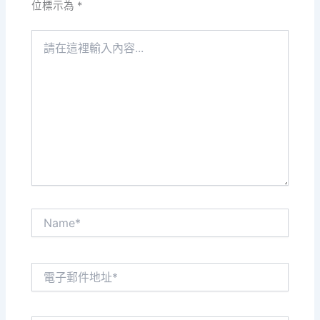
位標示為
*
請
在
這
裡
輸
入
內
容...
Name*
電
子
郵
件