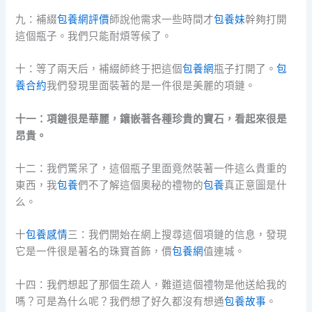
九：補綴
包養網評價
師說他需求一些時間才
包養妹
幹夠打開
這個瓶子。我們只能耐煩等候了。
十：等了兩天后，補綴師終于把這個
包養網
瓶子打開了。
包
養合約
我們發現里面裝著的是一件很是美麗的項鏈。
十一：項鏈很是華麗，鑲嵌著各種珍貴的寶石，看起來很是
昂貴。
十二：我們驚呆了，這個瓶子里面竟然裝著一件這么貴重的
東西，我
包養
們不了解這個奧秘的禮物的
包養
真正意圖是什
么。
十
包養感情
三：我們開始在網上搜尋這個項鏈的信息，發現
它是一件很是著名的珠寶首飾，價
包養網
值連城。
十四：我們想起了那個生疏人，難道這個禮物是他送給我的
嗎？可是為什么呢？我們想了好久都沒有想通
包養故事
。