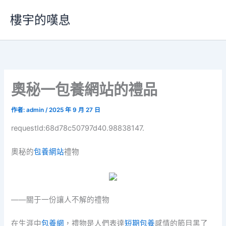
跳
樓宇的嘆息
至
主
要
內
容
奧秘一包養網站的禮品
作者:
admin
/
2025 年 9 月 27 日
requestId:68d78c50797d40.98838147.
奧秘的
包養網站
禮物
——關于一份讓人不解的禮物
在生涯中
包養網
，禮物是人們表達
短期包養
感情的節目黑了