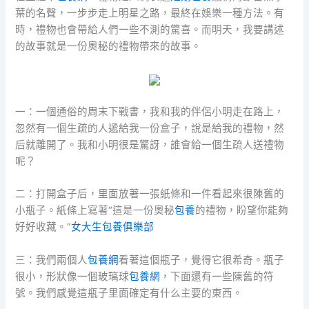
葉的名聲，一步步走上明星之路，最終在娛樂一種方法。有
時，禮物也會帶給人們一些不測的驚喜。而明天，我要講述
的故事就是一份奧秘的禮物帶來的故事。
一：一個通俗的周末下戰書，我和我的伴侶小明走在路上，
忽然有一個生疏的人遞給我一份盒子，說是給我的禮物，然
后就離開了。我和小明很是驚訝，誰會給一個生疏人送禮物
呢？
二：打開盒子后，里面放著一張紙條和一件看起來很陳舊的
小瓶子。紙條上寫著“這是一份奧秘
包養
的禮物，盼望你能夠
好好收藏。”
女大生包養俱樂部
三：我們兩個人
包養網
看著這個瓶子，覺得它很希奇。瓶子
很小，形狀像一個玻璃球
包養網
，下面還有一些陳舊的符
號。我們感覺這瓶子里面確定有什么主要的東西。