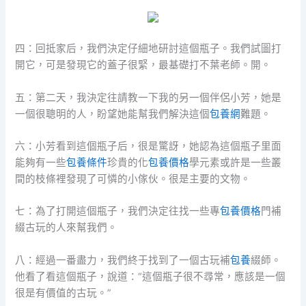
四：回抵家后，我們決定仔細地研討這個瓶子。我們試圖打
開它，可是發現它的蓋子很緊，最基礎打不葉老師。開。
五：第二天，我決定往請教一下我的另一個伴侶小芳，她是
一個很聰明的人，盼望她能幫我們解決這個
包養網
難題。
六：小芳看到這個瓶子后，很是驚訝，她認為這個瓶子里面
能夠有一些
包養條件
珍貴的化
包養價格
學元素或許是一些叢
間的枝條裡發現了可憐的小傢伙。很是主要的文物。
七：為了打開這個瓶子，我們決定往找一些專
包養價格
門補
綴古玩的人來幫我們。
八：經過一番盡力，我們終于找到了一個古玩補
包養
綴師。
他看了看這個瓶子，說道：“這個瓶子很不尋常，應該是一個
很是有價值的古玩。”