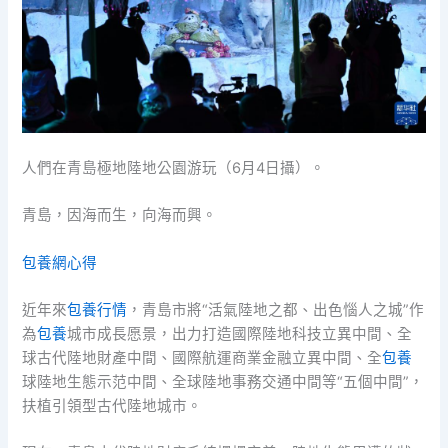
人們在青島極地陸地公園游玩（6月4日攝）。
青島，因海而生，向海而興。
包養網心得
近年來
包養行情
，青島市將“活氣陸地之都、出色惱人之城”作
為
包養
城市成長愿景，出力打造國際陸地科技立異中間、全
球古代陸地財產中間、國際航運商業金融立異中間、全
包養
球陸地生態示范中間、全球陸地事務交通中間等“五個中間”，
扶植引領型古代陸地城市。