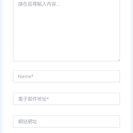
在
這
裡
輸
入
內
容...
Name*
電
子
郵
件
網
地
站
址
網
*