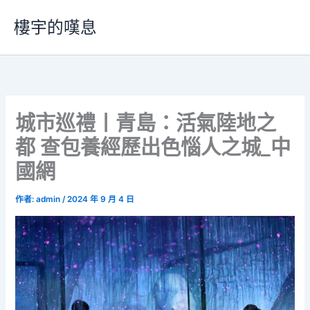
跳
樓宇的嘆息
至
主
要
內
容
城市巡禮丨青島：活氣陸地之
都 查包養經歷出色惱人之城_中
國網
作者:
admin
/
2024 年 9 月 4 日