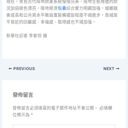
現在，青島古代陸地財產系統慢慢完美，陸地生態周遭的狀
況加倍綠色漂亮，陸地經濟
包養
綜合實力明顯加強，城鄉融
會成長和公共資本平衡設置裝備擺設程度不竭進步，島城居
平易近的回屬感、幸福感、取得感也不竭加強。
新華社記者 李紫恒 攝
PREVIOUS
NEXT
發佈留言
發佈留言必須填寫的電子郵件地址不會公開。
必填欄
位標示為
*
請