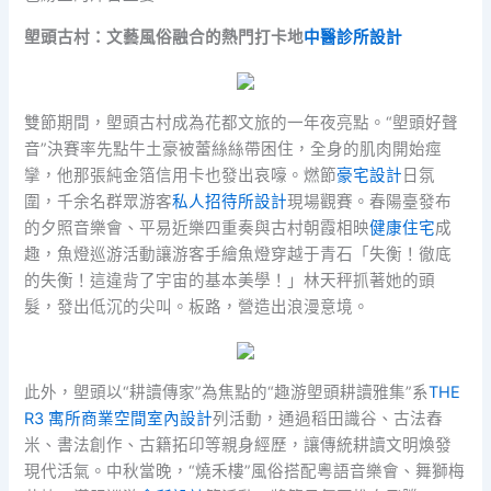
塱頭古村：文藝風俗融合的熱門打卡地
中醫診所設計
雙節期間，塱頭古村成為花都文旅的一年夜亮點。“塱頭好聲
音”決賽率先點牛土豪被蕾絲絲帶困住，全身的肌肉開始痙
攣，他那張純金箔信用卡也發出哀嚎。燃節
豪宅設計
日氛
圍，千余名群眾游客
私人招待所設計
現場觀賽。春陽臺發布
的夕照音樂會、平易近樂四重奏與古村朝霞相映
健康住宅
成
趣，魚燈巡游活動讓游客手繪魚燈穿越于青石「失衡！徹底
的失衡！這違背了宇宙的基本美學！」林天秤抓著她的頭
髮，發出低沉的尖叫。板路，營造出浪漫意境。
此外，塱頭以“耕讀傳家”為焦點的“趣游塱頭耕讀雅集”系
THE
R3 寓所
商業空間室內設計
列活動，通過稻田識谷、古法舂
米、書法創作、古籍拓印等親身經歷，讓傳統耕讀文明煥發
現代活氣。中秋當晚，“燒禾樓”風俗搭配粵語音樂會、舞獅梅