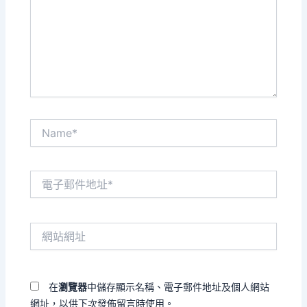
輸
入
內
容...
Name*
電
子
郵
件
網
地
站
址
網
*
址
在
瀏覽器
中儲存顯示名稱、電子郵件地址及個人網站
網址，以供下次發佈留言時使用。