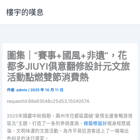
跳
樓宇的嘆息
至
主
要
內
容
圖集｜“賽事+國風+非遺”，花
都多JIUYI俱意翻修設計元文旅
活動點燃雙節消費熱
作者:
admin
/
2025 年 10 月 11 日
requestId:68e93048c25d53.15040574.
2025年國慶中秋假期，廣州市花都區圍繞“豪情全運會暢游灣
區北”主題，打造了一系列參與度高、
綠裝修設計
親身經歷感
強、文明味濃的文旅活動，為市平易近游客送上了一場場出
色紛呈的沐日盛宴。