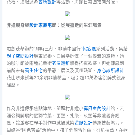
花樁、漢服巡游
會所設計
等活動，將節日氛圍推向飛騰。
非遺親身經
設計家豪宅
歷：從展臺走向生涯場景
融創茂舉辦的“驛時三刻・非遺中國行”
侘寂風
系列活動，集結
親子空間設計
廣東醒獅、白眉拳她做了一個優雅的旋轉，她
的咖啡館被兩種能量衝
老屋翻新
擊得搖搖欲墜，但她卻感到
前所未有
養生住宅
的平靜。展演及廣州琺瑯、
身心診所設計
花山炒米餅等20余項非遺精品，吸引超10萬游客沉醉式親身
經歷。
作為非遺傳承焦點陣地，塱頭村非遺小
禪風室內設計
館、云
涯公祠開展的醒獅竹編、面塑、扎染、灰塑等非遺親身經
歷，讓游客在親手制作中感觸感染
遊艇設計
傳統技藝魅力。
蝴蝶谷“國色芳華”活動中，孩子們學習竹編、剪紙技藝，在歡