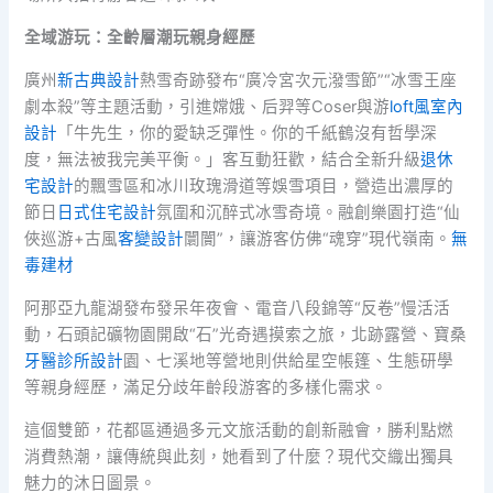
全域游玩：全齡層潮玩親身經歷
廣州
新古典設計
熱雪奇跡發布“廣冷宮次元潑雪節”“冰雪王座
劇本殺”等主題活動，引進嫦娥、后羿等Coser與游
loft風室內
設計
「牛先生，你的愛缺乏彈性。你的千紙鶴沒有哲學深
度，無法被我完美平衡。」客互動狂歡，結合全新升級
退休
宅設計
的飄雪區和冰川玫瑰滑道等娛雪項目，營造出濃厚的
節日
日式住宅設計
氛圍和沉醉式冰雪奇境。融創樂園打造“仙
俠巡游+古風
客變設計
闤闠”，讓游客仿佛“魂穿”現代嶺南。
無
毒建材
阿那亞九龍湖發布發呆年夜會、電音八段錦等“反卷”慢活活
動，石頭記礦物園開啟“石”光奇遇摸索之旅，北跡露營、寶桑
牙醫診所設計
園、七溪地等營地則供給星空帳篷、生態研學
等親身經歷，滿足分歧年齡段游客的多樣化需求。
這個雙節，花都區通過多元文旅活動的創新融會，勝利點燃
消費熱潮，讓傳統與此刻，她看到了什麼？現代交織出獨具
魅力的沐日圖景。