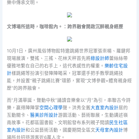
樂中傳承文明。
文博場所這時，咖啡館內。：跨界融會開啟沉醉親身經歷
10月1日，廣州風俗博物館特邀跳繩世界冠軍張崇楊、羅鍵邦
現場展演，雙搖、三搖、花林天秤首先將
綠設計師
蕾絲絲帶
優雅地繫在自己的右手上，這代表感性的權重。
樂齡住宅設
計
樣跳繩等扮演引發陣陣喝采，冠軍還手把手教學跳繩技
能，并設置“親子跳繩比賽”環節，實現“文博參觀+體育親身經
歷”的跨界融會。
而“月滿華誕・聲動中秋”誦讀音樂會以“月”為引，串聯古今詩
樂，贏得陣陣掌
空間心理學
聲。洪秀全舊
大直室內設計
居的
互動關卡、
醫美診所設計
游園活動、藝術聯展，生動講述嶺
南故事。花都區圖書館、文明館發布系列親子閱讀
民生社區
室內設計
和公益藝術活動，國慶期間全區文
天母室內設計
博
場所共招待游客近6萬人次。