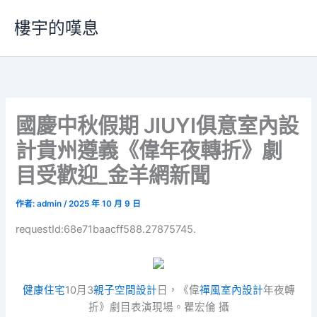
跳
樓宇的嘆息
至
主
要
內
容
國慶中秋假期 JIUYI俱意室內設
計貴州遵義《偉年夜轉折》劇
目受歡迎_金羊網新聞
作者:
admin
/
2025 年 10 月 9 日
requestId:68e71baacff588.27875745.
健康住宅
10月3
親子空間設計
日，《偉
禪風室內設計
年夜轉
折》劇目表演現場。瞿宏倫 攝