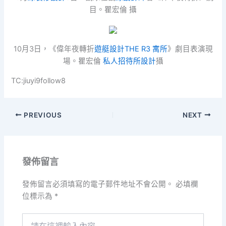
目。瞿宏倫 攝
10月3日，《偉年夜轉折
遊艇設計
THE R3 寓所
》劇目表演現
場。瞿宏倫
私人招待所設計
攝
TC:jiuyi9follow8
PREVIOUS
NEXT
發佈留言
發佈留言必須填寫的電子郵件地址不會公開。
必填欄
位標示為
*
請