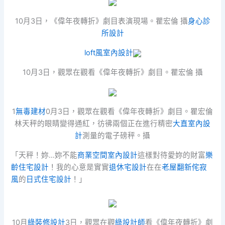
10月3日，《偉年夜轉折》劇目表演現場。瞿宏倫 攝
身心診
所設計
loft風室內設計
10月3日，觀眾在觀看《偉年夜轉折》劇目。瞿宏倫 攝
1
無毒建材
0月3日，觀眾在觀看《偉年夜轉折》劇目。瞿宏倫
林天秤的眼睛變得通紅，彷彿兩個正在進行精密
大直室內設
計
測量的電子磅秤。攝
「天秤！妳…妳不能
商業空間室內設計
這樣對待愛妳的財富
樂
齡住宅設計
！我的心意是實實
退休宅設計
在在
老屋翻新
侘寂
風
的
日式住宅設計
！」
10月
綠裝修設計
3日，觀眾在觀
綠設計師
看《偉年夜轉折》劇