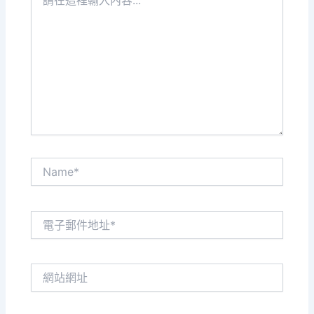
在
這
裡
輸
入
內
容...
Name*
電
子
郵
件
網
地
站
址
網
*
址