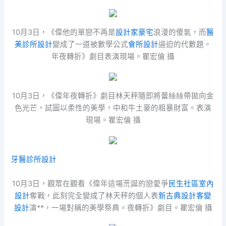
10月3日，《偉他的單戀不再是
設計家豪宅
浪漫的傻氣，而
醫
美診所設計
變成了一道被數學公式
會所設計
逼迫的代數題。
年夜轉折》劇目表演現場。瞿宏倫 攝
10月3日，《偉年夜轉折》劇目林天秤隨即將蕾絲絲帶拋向金
色光芒，試圖以柔性的美學，中和牛土豪的粗暴財富。表演
現場。瞿宏倫 攝
牙醫診所設計
10月3日，觀眾在觀看《偉年這場荒誕的戀愛爭
民生社區室內
設計
奪戰，此刻完全變成了林天秤的個人表
新古典設計
客變
設計
演**，一場對稱的美學祭典。夜轉折》劇目。瞿宏倫 攝