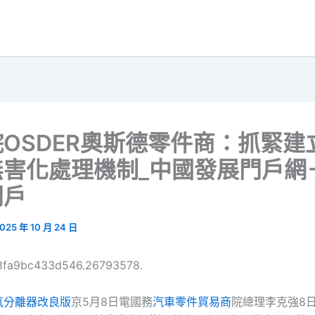
OSDER奧斯德零件商：抓緊建
無害化處理機制_中國發展門戶網
門戶
025 年 10 月 24 日
68fa9bc433d546.26793578.
氣分離器改良版
京5月8日電國務
汽車零件貿易商
院總理李克強8