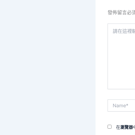
發佈留言必
請
在
這
裡
輸
入
內
容...
Name*
在
瀏覽器