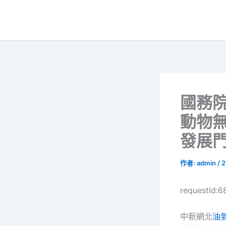
跳
至
主
要
內
容
國務院
動物
發展
作者:
admin
/
2
requestId:
中新網北
油