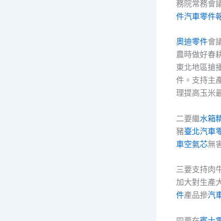
務院常務會
件
汽車零件
奧迪零件
會
農時做好春
東北地區搶
件。支持主
理提高玉米
二要繼
水箱
豬
臺北汽車
車空氣芯
無
三要支持肉
加大對生產
件
產品摻
汽
四要在
賓士