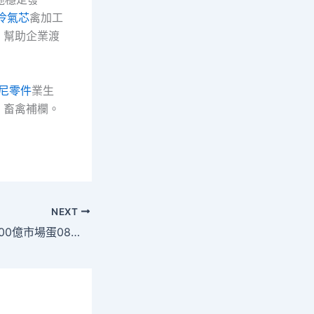
冷氣芯
禽加工
，幫助企業渡
尼零件
業生
、畜禽補欄。
NEXT
大飛機撬動國內9000億市場蛋08靠設計糕 _ 中國發展門戶網－國家發展門戶