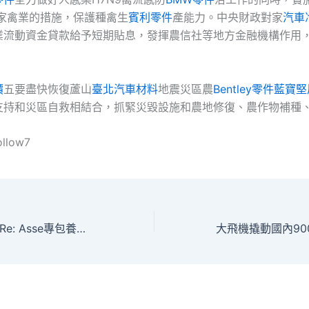
家禽業的措施，保護種禽生
賓利零件
產能力。中央財政對家
汽車
業流動資金貸款給予短期貼息，發揮農信社等地方金融機構作用
價
五要盡快恢復蘆山
臺北汽車材料
地震災區農
Bentley零件
藍寶堅
支持和災區自救相結合，抓緊災毀設施和農地修復、農作物補種
ollow7
不散的陰魂——觀Re: Asse專包養網mbly