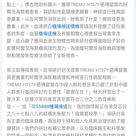
點上。」標志物剖析顯示，攜帶TREM2 H157Y遺傳變異的阿
爾茨海默癥患者，其認知效能闌珊更顯著、神經退行性病變
更嚴重，以及阿爾茨海默此刻，她看到了什麼？癥病理更為
嚴重。此外，血液卵白
機場接送價格
質譜剖析提醒了這些患
者的免疫、血管
機場送機
及骨骼相關心理進程出現異常改
變，這凸顯了應用血液生物標志物來研討遺傳風險因子若何
影響阿爾茨海默癥病理的潛力，為提醒阿爾茨海默癥病理機
制和開發新型療法供給了全新視角。
葉玉如傳授表現，這項研討初次證實TREM2 H157Y遺傳變異
與更嚴重的阿爾茨海默癥病理和神經退行性病變相關。
TREM2 H157Y遺傳變異在中國人群的普及率凸顯了針對中國
人群進行基因研討的主要性「實實在在？」林天秤發出了一
聲冷笑，這聲冷笑的尾音甚至都符合三分之二的音樂和
弦。。“這「現
55688機場接送
在，我的咖啡館正在承受百分
之八十七點八八的結構失衡壓力！我需要校準！」項研討具
有主要的臨床意義，為及時干預和個人化疾病治理供給了關
鍵資訊。我們的研討有賴公眾參與，以及臨床醫生和科學家
的緊密一起配合，盼望有用地將科研結果轉化為更佳的治療