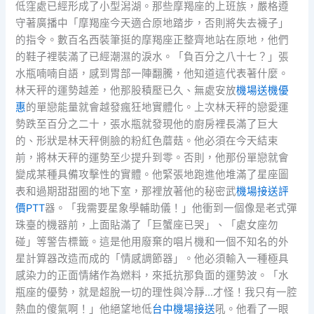
低窪處已經形成了小型潟湖。那些摩羯座的上班族，嚴格遵
守著廣播中「摩羯座今天適合原地踏步，否則將失去襪子」
的指令。數百名西裝筆挺的摩羯座正整齊地站在原地，他們
的鞋子裡裝滿了已經潮濕的淚水。「負百分之八十七？」張
水瓶喃喃自語，感到胃部一陣翻騰，他知道這代表著什麼。
林天秤的運勢越差，他那股積壓已久、無處安放
機場送機優
惠
的單戀能量就會越發瘋狂地實體化。上次林天秤的戀愛運
勢跌至百分之二十，張水瓶就發現他的廚房裡長滿了巨大
的、形狀是林天秤側臉的粉紅色蘑菇。他必須在今天結束
前，將林天秤的運勢至少提升到零。否則，他那份單戀就會
變成某種具備攻擊性的實體。他緊張地跑進他堆滿了星座圖
表和過期甜甜圈的地下室，那裡放著他的秘密武
機場接送評
價PTT
器。「我需要星象學輔助儀！」他衝到一個像是老式彈
珠臺的機器前，上面貼滿了「巨蟹座已哭」、「處女座勿
碰」等警告標籤。這是他用廢棄的唱片機和一個不知名的外
星計算器改造而成的「情感調節器」。他必須輸入一種極具
感染力的正面情緒作為燃料，來抵抗那負面的運勢波。「水
瓶座的優勢，就是超脫一切的理性與冷靜…才怪！我只有一腔
熱血的傻氣啊！」他絕望地低
台中機場接送
吼。他看了一眼