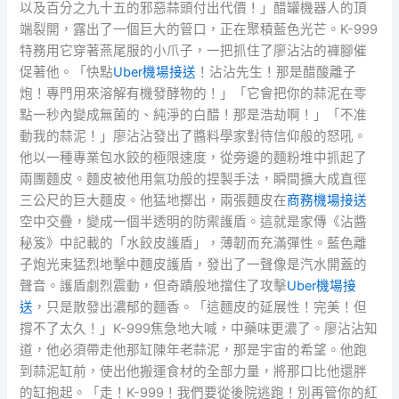
以及百分之九十五的邪惡蒜頭付出代價！」醋罐機器人的頂
端裂開，露出了一個巨大的管口，正在聚積藍色光芒。K-999
特務用它穿著燕尾服的小爪子，一把抓住了廖沾沾的褲腳催
促著他。「快點
Uber機場接送
！沾沾先生！那是醋酸離子
炮！專門用來溶解有機發酵物的！」「它會把你的蒜泥在零
點一秒內變成無菌的、純淨的白醋！那是浩劫啊！」「不准
動我的蒜泥！」廖沾沾發出了醬料學家對待信仰般的怒吼。
他以一種專業包水餃的極限速度，從旁邊的麵粉堆中抓起了
兩團麵皮。麵皮被他用氣功般的捏製手法，瞬間擴大成直徑
三公尺的巨大麵皮。他猛地擲出，兩張麵皮在
商務機場接送
空中交疊，變成一個半透明的防禦護盾。這就是家傳《沾醬
秘笈》中記載的「水餃皮護盾」，薄韌而充滿彈性。藍色離
子炮光束猛烈地擊中麵皮護盾，發出了一聲像是汽水開蓋的
聲音。護盾劇烈震動，但奇蹟般地擋住了攻擊
Uber機場接
送
，只是散發出濃郁的麵香。「這麵皮的延展性！完美！但
撐不了太久！」K-999焦急地大喊，中藥味更濃了。廖沾沾知
道，他必須帶走他那缸陳年老蒜泥，那是宇宙的希望。他跑
到蒜泥缸前，使出他搬運食材的全部力量，將那口比他還胖
的缸抱起。「走！K-999！我們要從後院逃跑！別再管你的紅