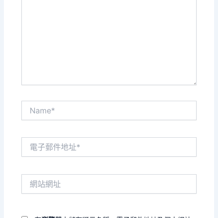
這
裡
輸
入
內
容...
Name*
電
子
郵
件
網
地
站
址
網
*
址