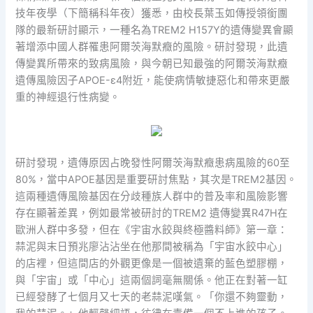
技年夜學（下簡稱科年夜）獲悉，由校長葉玉如傳授領銜團
隊的最新研討顯示，一種名為TREM2 H157Y的遺傳變異會顯
著增添中國人群罹患阿爾茨海默癥的風險。研討發現，此遺
傳變異所帶來的致病風險，與今朝已知最強的阿爾茨海默癥
遺傳風險因子APOE-ε4附近，能使病情敏捷惡化和帶來更嚴
重的神經退行性病變。
研討發現，遺傳原因占晚發性阿爾茨海默癥患病風險的60至
80%，當中APOE基因是重要研討焦點，其次是TREM2基因。
這兩種遺傳風險基因在分歧種族人群中的普及率和風險影響
存在顯著差異，例如最常被研討的TREM2 遺傳變異R47H在
歐洲人群中多發，但在《宇宙水餃與終極醬料師》第一章：
蒜泥與末日預兆廖沾沾坐在他那間被稱為「宇宙水餃中心」
的店裡，但這間店的外觀更像是一個被遺棄的藍色塑膠棚，
與「宇宙」或「中心」這兩個詞毫無關係。他正在對著一缸
已經發酵了七個月又七天的老蒜泥嘆氣。「你還不夠靈動，