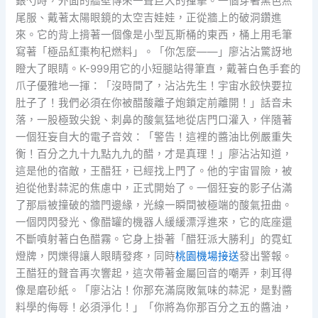
銀勺時，外面的牆壁傳來一聲巨大的撞擊。一個穿著黑色燕
尾服、戴著太陽眼鏡的太空吉娃娃，正從牆上的破洞鑽進
來。它的背上揹著一個像是小型瓦斯桶的東西，桶上用毛筆
寫著「極品紅棗枸杞燃料」。「你怎麼——」廖沾沾驚訝地
瞪大了眼睛。K-999用它的小短腿站得筆直，戴著白色手套的
爪子優雅地一揮：「沒時間了，沾沾先生！宇宙水餃快要拉
肚子了！我們必須在你被醋酸離子炮鎖定前離開！」話音未
落，一股極致尖銳、刺鼻的酸氣猛地從店門口灌入，伴隨著
一個狂妄自大的電子音效：「警告！這裡的醬油比例嚴重失
衡！百分之九十九點九九的醋，才是真理！」廖沾沾知道，
這是他的宿敵，王醋狂，已經找上門了。他的宇宙冒險，被
迫從他對蒜泥的焦慮中，正式開始了。一個狂妄的影子佔滿
了那扇被撞破的牆門邊緣，光線一瞬間被極端的酸氣扭曲。
一個閃閃發光、像醋罐的機器人緩緩漂浮進來，它的底座還
不斷噴射著白色醋霧。它身上掛著「醋狂派大勝利」的霓虹
燈牌，閃爍得讓人眼睛發疼，同時
桃園機場接送
發出警報。
王醋狂的聲音再次響起，這次帶著金屬回音的嘲弄，刺耳得
像是磨砂紙。「廖沾沾！你那充滿腐敗氣味的蒜泥，是對醬
料學的侮辱！必須淨化！」「你將為你那百分之五的醬油，