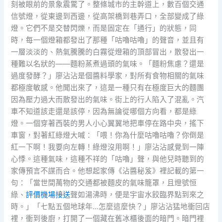
刻被眼前的景象震驚了。整條城市的主幹道上，數百個交通
信號燈，從東邊到西邊，從高架橋到巷弄口，全部變成了綠
燈。它們不是交替閃爍，而是固定在「通行」的狀態，同
時，每一個燈箱都發出了那種「咕嚕咕嚕」的聲音，並且有
一層淡淡的、熱氣騰騰的白霧從燈箱的頂部冒出，散發出一
種難以名狀的——麵粉蒸煮過頭的氣味。「麵粉焦慮？還是
過度發酵？」廖沾沾是個醬料學家，對所有食物相關的氣味
都極度敏感。他聞出來了，這是一種只有在極度巨大的麵團
因為壓力過大而散發出的氣味。街上的行人陷入了混亂。汽
車不知道該走還是該停，因為無論從哪個方向看，都是綠
燈。一個穿著西裝的男人小心翼翼地把車停在路中央，搖下
車窗，對著紅綠燈大喊：「喂！你為什麼咕嚕咕嚕？你倒是
紅一下啊！我要向左轉！綠燈沒用啊！」廖沾沾感覺到一陣
心悸。這種氣味，這種不祥的「咕嚕」聲，與他兒時聽到的
家傳預言不謀而合。他想起家傳《沾醬秘笈》裡記載的第一
句：「當世間萬物的交通都被麵皮的氣味籠罩，且燈號恒
綠、
評價機場接送
聲如湯沸時，便是宇宙水餃臨界點到來之
時。」「七點五個地球年…怎麼這麼快？」廖沾沾猛地衝回店
裡，衝到後廚，打開了一個藏在舊冰櫃後面的暗門。暗門裡