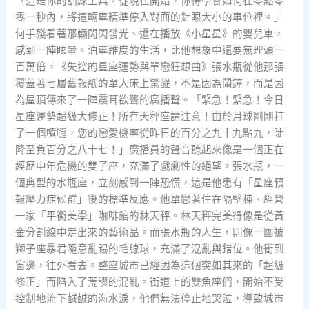
「這是你的訓練工具，從現在開始，你得學會如何在零點零
零一秒內，將這輛車精準停入對面的針眼大小的車位裡。」
何手殘看著那輛閃閃發光、還在播放《小星星》的嬰兒車，
感到一陣眩暈。泊車維度的生活，比他想象中還要無理頭一
百萬倍。《失控的星座運勢與單戀狂想曲》張水瓶從他那張
覆蓋著七層舊報紙的單人床上驚醒，不是因為鬧鐘，而是因
為屋頂傳來了一陣震耳欲聾的廣播聲。「緊急！緊急！今日
星座運勢超級大修正！所有天秤座請注意！由於月球剛剛打
了一個噴嚏，您的戀愛機率從昨日的百分之九十九點九，陡
降至負百分之八十七！」廣播員的聲音聽起來像是一個正在
經歷中年危機的雙子座，充滿了戲劇性的絕望。張水瓶，一
個典型的水瓶座，立刻感到一陣恐慌，這是他患有「星座預
報壓力症候群」後的標準反應。他單戀著住在隔壁棟、經營
一家「平衡美學」咖啡館的林天秤。林天秤完美得像是從黃
金分割線中走出來的藝術品。而張水瓶的人生，則像一團被
獅子座暴君隨意亂踢的毛線球，充滿了混亂與錯位。他衝到
窗邊，往外看去。整座城市已經因為這個突如其來的「超級
修正」而陷入了荒謬的混亂。街道上的雙魚座們，開始不受
控制地流下鹹鹹的海水淚，他們無法停止地哭泣，導致城市