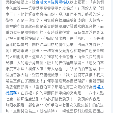
獎狀的牆壁上。獎
台灣大車隊機場接送
狀上寫著：「完美倒
車入庫獎——第零點零零零零零九度偏差。」落款人是「倒
車王」。他趕緊從車窗探出頭，發現周圍不再是熟悉的城市
街道，而是一望無際、由無數白線和編號組成的巨大網格。
這裡的空氣聞起來像是新買的輪胎和劣質香水的混合物，而
重力似乎是隨機變化的，有時感覺很重，有時像漂浮在游泳
池裡。他試圖按喇叭，但喇叭發出的不是「叭叭」，而是他
童年時學會的、關於泊車口訣的魔性兒歌。四面八方傳來了
刺耳的剎車聲，接著，一群穿著反光背心和戴著白色安全帽
的人朝他衝來。這些人手裡拿的不是警棍，而是長長的測量
尺和巨大的電子角度儀，臉上的表情極度嚴肅。「違反泊車
維度基本法！斜停入庫！罪大惡極！」領頭的泊車警察用一
個擴音器大喊，聲音充滿機械感。「我、我沒有斜停！我只
是垂直停在了牆壁上！」何手殘趕緊為自己辯解，但聲音因
為恐懼而顫抖。「垂直泊車？那是在第三次元的行為
機場送
機服務
，在這裡，你的車體與停車線的夾角是——八十九點
七度！按照維度法則，你必須接受懲罰！」懲罰的內容是：
無限次觀看一部名為**《新手泊車七百次失敗集錦》的紀錄
片，直到哭泣為止。就在這時，一輛像是從科幻電影裡開出