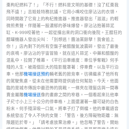
棗枸杞燃料了！」「不行！燃料是文明的基礎！沒了紅棗我
飛不遠！」吉娃娃特務抗議。它用小嘴咬住廖沾沾的衣領，
同時開啟了它背上的枸杞推進器。推進器發出「滋滋」的輕
微煎煮聲，伴隨著一股濃郁的蔘味爆發。廖沾沾抱著蒜泥
缸、K-999咬著他，一起從撞出來的洞口衝向後院。王醋狂的
醋罐機器人發出尖叫：「別想逃！醬油黨餘孽！我會追上
你！」店內剩下的所有空盤子被醋酸氣波震碎，發出了最後
的哀鳴。廖沾沾的宇宙冒險，就在這片蒜泥、中藥和醋酸的
混亂中，拉開了帷幕。《平行泊車維度：車位爭奪戰》何手
殘的人生，被兩個巨大的陰影籠罩著：停車費，以及平行泊
車。他那
機場接送預約
輛老舊的掀背車，彷彿繼承了他所有
的駕駛焦慮，從未在他需要時提供過任何幫助。今天，他面
臨的是城市傳說中最恐怖的挑戰，一條夾在理髮店與一間專
賣金屬雕
機場接送
像的畫廊之間的窄巷。一個看起來比他車
子尺寸小上三十公分的停車格，上面還灑著一層可疑的白色
粉末。何手殘深吸一口氣。將車子打了倒檔。他的車載語音
系統發出了令人不快的女聲：「警告，後方障礙物距離：無
限趨近於零。」「請考慮放棄治療。」他忽略了警告，開始