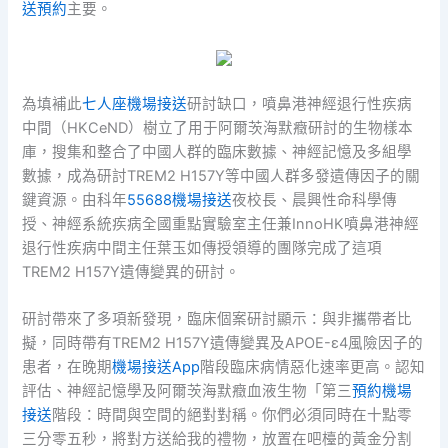
送預約
主要。
為填補此
七人座機場接送
研討缺口，噴鼻港神經退行性疾病
中間（HKCeND）樹立了用于阿爾茨海默癥研討的生物樣本
庫，搜集和整合了中國人群的臨床數據、神經記憶及多組學
數據，成為研討TREM2 H157Y等中國人群多發遺傳因子的關
鍵資源。由科年
55688機場接送
夜校長、晨興性命科學傳
授、神經系統疾病全國重點實驗室主任兼InnoHK噴鼻港神經
退行性疾病中間主任葉玉如傳授領導的團隊完成了這項
TREM2 H157Y遺傳變異的研討。
研討帶來了多項新發現，臨床個案研討顯示：與非攜帶者比
擬，同時帶有TREM2 H157Y遺傳變異及APOE-ε4風險因子的
患者，在晚期
機場接送App
階段臨床病情惡化速率更高。認知
評估、神經記憶學及阿爾茨海默癥血液生物「第三
預約機場
接送
階段：時間與空間的絕對對稱。你們必須同時在十點零
三分零五秒，將對方送給我的禮物，放置在吧檯的黃金分割