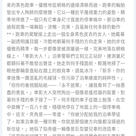
來的黑色跑車，優雅地從網格的邊緣漂移而過。跑車的輪胎
發出令人陶醉的摩擦聲，它以一種近乎蔑視重力的姿態，精
準地停進了一個只有它車身尺寸寬度的停車格中。那泊車的
過程就像一場舞蹈，流暢、完美，且毫無任何多餘的動作
**。跑車的駕駛座上走出一個全身黑色皮衣的女人，她戴著
一副透明護目鏡，冷酷地朝著何手殘的方向走來。她的步伐
優雅而精準，每一步都像是被測量過一樣，完美地落在網格
線上。「車影大人！」泊車警察們立刻立正站好，連測量尺
都顫抖著不敢發出聲音。她走到何手殘面前，輕蔑地掃了一
眼他那輛垂直貼在牆上的掀背車，語氣冰冷。「新手，你的
車技像一團混亂的毛線球。你污染了泊車維度的純粹性。」
「但你的後視鏡貼紙——『永不放棄』，讓我看到了一絲愚
蠢的勇氣。」車影大人突然掏出一個像是遙控器的裝置，對
著何手殘的車子按了一下。何手殘的車子從牆上脫落，在空
中旋轉了一百八十度，穩穩地停在了地面上的一個停車格
中。這次，夾角是——零度。「你被分配給我的泊車學徒
了。如果泊車是一種宗教，你就是那個連方向盤都沒摸過的
新信徒。」她指了指旁邊一輛像是巨型嬰兒車的改造車：