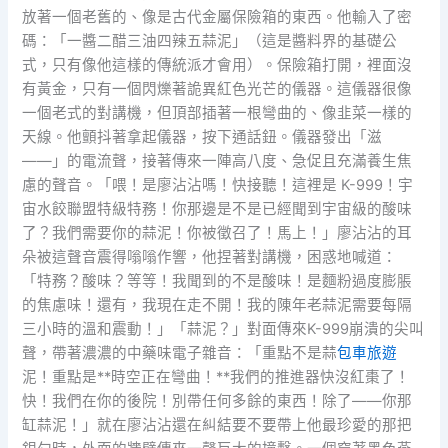
放著一個老舊的、像是古代金屬保險箱的東西。他輸入了密
碼：「一醬二醋三油四辣五蒜泥」（這是醬料界的基礎公
式，只有像他這樣的傳統派才會用）。保險箱打開，裡面沒
有黃金，只有一個閃爍著詭異紅色光芒的儀器。這儀器很像
一個老式的對講機，但頂部插著一根彎曲的、像韭菜一樣的
天線。他顫抖著拿起儀器，按下通話鈕。儀器發出「滋
——」的電流聲，接著傳來一陣高八度、急促且充滿養生焦
慮的聲音。「喂！是廖沾沾嗎！快接聽！這裡是 K-999！宇
宙水餃聯盟特級特務！你那邊是不是已經聞到宇宙級的酸味
了？我們需要你的蒜泥！你被徵召了！馬上！」廖沾沾的耳
朵被這聲音震得嗡嗡作響，他捏著對講機，困惑地喊道：
「特務？酸味？等等！我聞到的不是酸味！是麵粉過度膨脹
的焦慮味！還有，我現在走不開！我的陳年老蒜泥需要每隔
三小時的溫和震動！」「蒜泥？」對面傳來K-999崩潰的尖叫
聲，帶著濃濃的中藥味電子雜音：「重點不是蒜
包車旅遊
泥！重點是**時空正在彎曲！**我們的推進器快沒紅棗了！
快！我們在你的後院！別帶任何多餘的東西！除了——你那
缸蒜泥！」就在廖沾沾還在糾結要不要帶上他最珍愛的那把