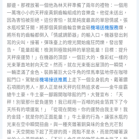
腳邊。那裡放著一個他為林天秤準備了兩年的禮物：一個用
一萬塊小小的天秤座黃銅齒輪組成的音樂盒。他從未送出，
因為害怕被拒絕。這份害怕，就是純度最高的單戀情感。張
水瓶咬緊牙關，將那個黃銅齒輪音樂盒砸
機場送機服務
爛，
將所有的齒輪都倒入「情感調節器」的輸入口。機器發出刺
耳的尖叫，接著，彈珠臺上的燈光開始瘋狂閃爍，發出警
告。「能量超載！檢測到極致純粹的單戀能量！目標：提升
天秤座運勢！」在機器的頂部，一個巨大的、像彩虹一樣的
光束筆直地射向天空。然而，就在光束衝出屋頂的一瞬間，
一輛塗滿了金色、裝飾著巨大公牛角的悍馬車猛地停在咖啡
館門口。駕駛座
機場接送推薦
上走下一個全身肌肉、戴著鑽
石項圈的男人，那人正是林天秤的狂熱追求者——金牛座霸
總牛土豪。牛土豪一腳踢開咖啡館的門，大聲宣布：「天
秤！別管那什麼負運勢！我已經用一百噸的純金箔買下了今
天所有的壞運氣！」「從現在開始，你的運勢由我主宰！我
的金錢，就是你的正面能量！」牛土豪的行為，讓張水瓶的
光束在空中瞬間扭曲，與一種夾雜著銅臭味的金色光芒對
撞。天空開始下起了荒謬的雨。雨點不是水，而是閃耀著淚