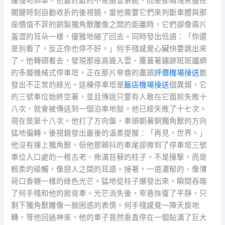
緩慢地倒車。他最討厭的不是語音系統，而是那兩塊永遠在
關鍵時刻自動收折的後視鏡。當他需要它們來判斷車體與那
座價值不菲的銅製獨角獸雕像之間的距離時，它們卻像兩片
羞澀的耳朵一樣，優雅地縮了回去。同時發出低語：「你還
是別看了，反正你也停不好。」何手殘感覺心臟快要跳出來
了。他轉頭看去，發現那座高聳入雲、覆蓋著鏽跡斑斑鐵網
的多層機械式停車塔，正在那片窄巷的盡頭
評價機場接送
散
發出不正常的綠光。這棟停車塔是
飯店機場接送
個異類，它
的三號車位始終空著，並且傳說只要有人敢在它面前失敗十
八次，就會被傳送到一個泊車地獄。他已經失敗了十七次。
現在是第十八次。他打了方向盤，車頭朝著銅獨角獸的方向
猛地偏轉。後視鏡發出最後的溫柔提醒：「再見，世界。」
他沒有撞上獨角獸，但他那顫抖的車尾卻擦到了停車塔三號
車位入口處的一根古老、佈滿苔蘚的柱子。不是撞擊，而是
輕柔的碰觸，像戀人之間的耳語。接著，一道濃郁的、像薄
荷口香糖一樣的綠色光芒。猛地從柱子爆發出來，瞬間吞噬
了何手殘和他的掀背車。光芒消失後，窄巷恢復了平靜，只
剩下獨角獸雕像一臉困惑的表情。何手殘感覺一陣天旋地
轉，等他回過神來，他的車子竟然垂直停在一個貼滿了巨大