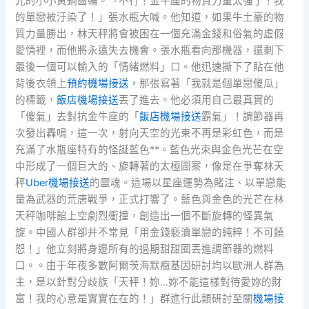
光的小小黃銅齒輪。「不行！金牛座的物質力量太強了！我
的單戀被汙染了！」張水瓶大喊。他知道，如果牛土豪的物
質力量勝出，林天秤將會被困在一個充滿金錢和俗氣的虛假
愛情裡，而他將永遠失去機會。張水瓶看向那機器，還剩下
最後一個可以輸入的「情緒燃料」口。他迅速撕下了貼在他
背後衣領上
預約機場接送
，那張寫著「我就是個單戀傻瓜」
的標籤，
飯店機場接送
丟了進去。他必須用自己最真實的
「傻氣」去對抗金牛座的「
飯店機場接送
霸氣」！調節器再
次發出轟鳴，這一次，射向天空的光束不再是彩虹色，而是
充滿了水瓶座特有的怪誕藍色**。藍色光束與金色光芒在空
中形成了一個巨大的、旋轉著的太極圖案，像是在爭奪林天
秤
Uber機場接送
的靈魂。這場以星座運勢為賭注、以單戀能
量為武器的荒唐戰爭，正式打響了。藍色與金色的光芒在林
天秤咖啡館上空劇烈衝撞，創造出一個不斷旋轉的怪異氣
旋。中國人群卻并不常見「用金錢褻瀆單戀的純粹！不可饒
恕！」他立刻將身邊所有的過期甜甜圈丟進調節器的燃料
口。。由于年夜多數阿爾茨海默癥基因研討均以歐洲人群為
主，是以針對分歧族「天秤！妳…妳不能這樣對待愛妳的財
富！我的心意是實實在在的！」群進行此類研討至關
機場接