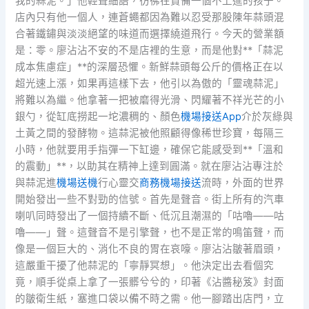
我的蒜泥。」他輕聲細語，彷彿在責備一個不上進的孩子。
店內只有他一個人，連蒼蠅都因為難以忍受那股陳年蒜頭混
合著鐵鏽與淡淡絕望的味道而選擇繞道飛行。今天的營業額
是：零。廖沾沾不安的不是店裡的生意，而是他對**「蒜泥
成本焦慮症」**的深層恐懼。新鮮蒜頭每公斤的價格正在以
超光速上漲，如果再這樣下去，他引以為傲的「靈魂蒜泥」
將難以為繼。他拿著一把被磨得光滑、閃耀著不祥光芒的小
銀勺，從缸底撈起一坨濃稠的、顏色
機場接送App
介於灰綠與
土黃之間的發酵物。這蒜泥被他照顧得像稀世珍寶，每隔三
小時，他就要用手指彈一下缸邊，確保它能感受到**「溫和
的震動」**，以助其在精神上達到圓滿。就在廖沾沾專注於
與蒜泥進
機場送機
行心靈交
商務機場接送
流時，外面的世界
開始發出一些不對勁的信號。首先是聲音。街上所有的汽車
喇叭同時發出了一個持續不斷、低沉且潮濕的「咕嚕——咕
嚕——」聲。這聲音不是引擎聲，也不是正常的鳴笛聲，而
像是一個巨大的、消化不良的胃在哀嚎。廖沾沾皺著眉頭，
這嚴重干擾了他蒜泥的「寧靜冥想」。他決定出去看個究
竟，順手從桌上拿了一張髒兮兮的，印著《沾醬秘笈》封面
的皺衛生紙，塞進口袋以備不時之需。他一腳踏出店門，立