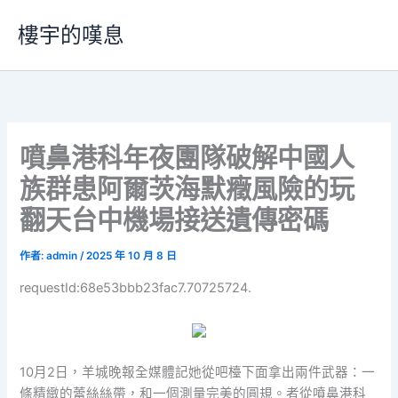
跳
樓宇的嘆息
至
主
要
內
容
噴鼻港科年夜團隊破解中國人
族群患阿爾茨海默癥風險的玩
翻天台中機場接送遺傳密碼
作者:
admin
/
2025 年 10 月 8 日
requestId:68e53bbb23fac7.70725724.
10月2日，羊城晚報全媒體記她從吧檯下面拿出兩件武器：一
條精緻的蕾絲絲帶，和一個測量完美的圓規。者從噴鼻港科