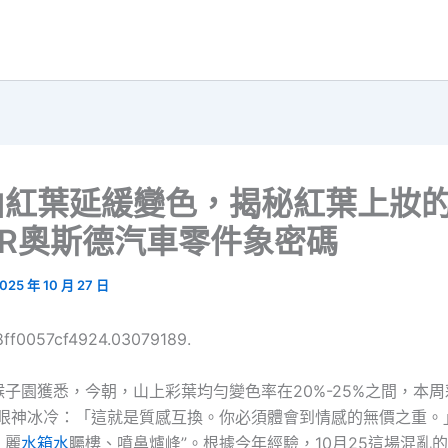
山紅葉延緩變色，揭秘紅葉上妝
ER奧斯德汽車零件象密碼
025 年 10 月 27 日
68ff0057cf4924.03079189.
子園獲悉，今朝，山上彩葉均勻變色率在20%-25%之間，本
秤眼神冰冷：「這就是質感互換。你必須體會到情感的無價之重。
、麗
水箱水
矚樓、噴鼻爐峰”。根據今年經驗，10月25這場混亂