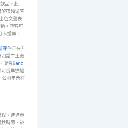
列飲品。此
講解帶領游客
的出色文藝表
活動。游客可
打卡搜集。
斯零件
正在升
周四錯牛土豪
，販賣
Benz
票可提早通過
。公園年票在
過程。進進春
暮秋時節，被