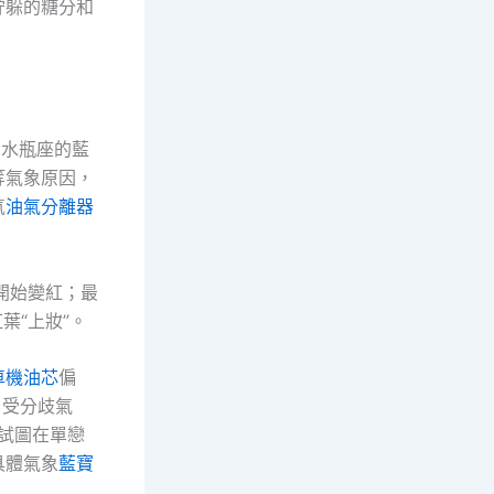
貯躲的糖分和
在水瓶座的藍
等氣象原因，
氣
油氣分離器
開始變紅；最
葉“上妝”。
車機油芯
偏
。受分歧氣
試圖在單戀
具體氣象
藍寶