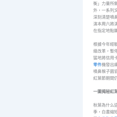
衡」力量所
外，一系列
深刻清楚噴
演本周六將
在指定地點
根據今年經驗
級改革，暫
猛地將信用
零件
機發出
噴鼻猴子園
紅葉節期間
一圖揭秘紅
秋葉為什么
季，白晝縮