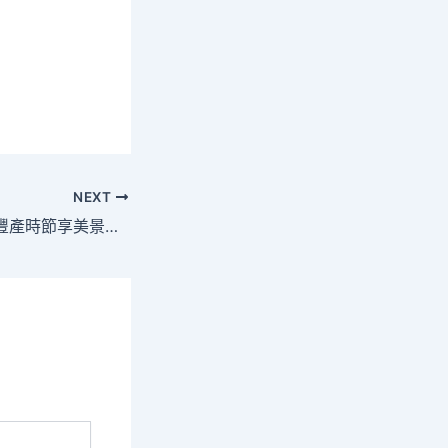
NEXT
又是一年豐產時丨豐產時節享美景，台包養網農文商旅融會展就村落復興畫卷