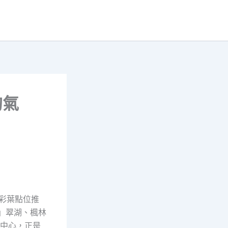
的氣
周彩葉點位推
」翠湖、楓林
的中心，正是