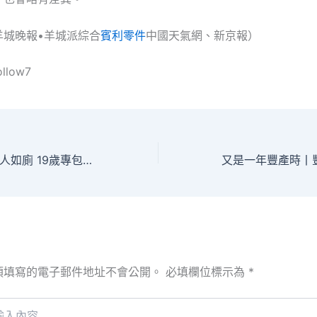
羊城晚報•羊城派綜合
賓利零件
中國天氣網、新京報）
ollow7
偷拍女生裙底及男人如廁 19歲專包養網青年認罪
須填寫的電子郵件地址不會公開。
必填欄位標示為
*