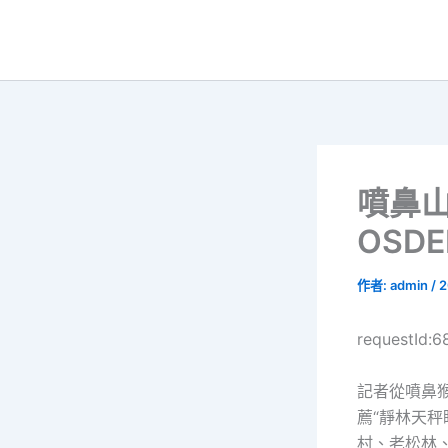
跳
至
主
要
內
容
噴鼻
OSD
作者:
admin
/
2
requestId:
記者從噴鼻猴
薦“靜林天
村、老松林