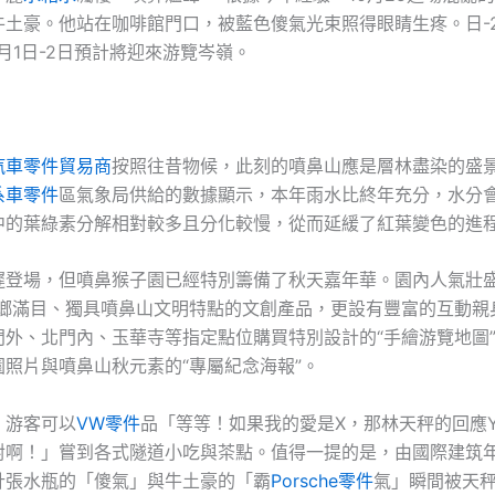
牛土豪。他站在咖啡館門口，被藍色傻氣光束照得眼睛生疼。日-2
1月1日-2日預計將迎來游覽岑嶺。
汽車零件貿易商
按照往昔物候，此刻的噴鼻山應是層林盡染的盛
系車零件
區氣象局供給的數據顯示，本年雨水比終年充分，水分
中的葉綠素分解相對較多且分化較慢，從而延緩了紅葉變色的進
遲登場，但噴鼻猴子園已經特別籌備了秋天嘉年華。園內人氣壯盛
琳瑯滿目、獨具噴鼻山文明特點的文創產品，更設有豐富的互動親
門外、北門內、玉華寺等指定點位購買特別設計的“手繪游覽地圖
園照片與噴鼻山秋元素的“專屬紀念海報”。
，游客可以
VW零件
品「等等！如果我的愛是X，那林天秤的回應
對啊！」嘗到各式隧道小吃與茶點。值得一提的是，由國際建筑
計張水瓶的「傻氣」與牛土豪的「霸
Porsche零件
氣」瞬間被天