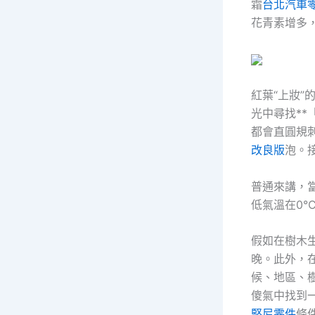
霜
台北汽車
花青素增多
紅葉“上妝
光中尋找**
都會直圓規
改良版
泡。
普通來講，
低氣溫在0℃
假如在樹木
晚。此外，在
候、地區、
傻氣中找到
堅尼零件
條