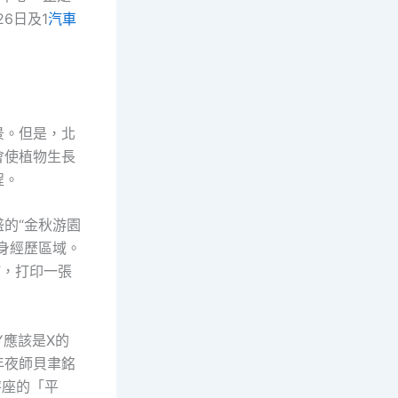
6日及1
汽車
景。但是，北
會使植物生長
程。
的“金秋游園
身經歷區域。
”，打印一張
Y應該是X的
年夜師貝聿銘
秤座的「平