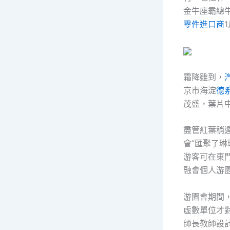
金牛座霸總
零件進口商
霜降雖到，
京市海淀
德
茂盛，葉片
盡管紅葉稍
會”匯聚了
游客可在東
融會個人游
游園會期間
虛數單位才
師長教師設