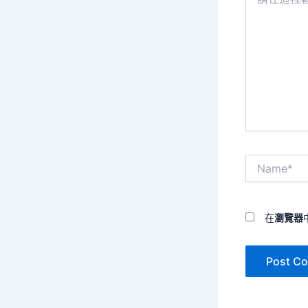
在
這
裡
輸
入
內
容...
Name*
在
瀏覽器