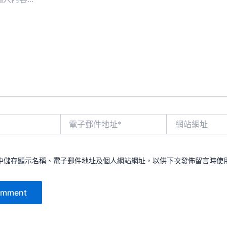
電
網
子
站
郵
網
件
址
地
中儲存顯示名稱、電子郵件地址及個人網站網址，以供下次發佈留言時使
址
*