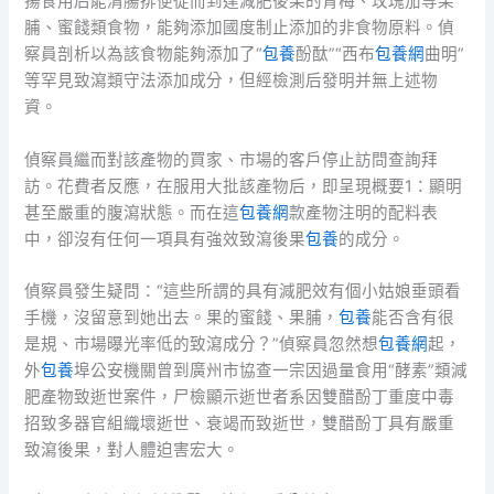
揚食用后能清腸排便從而到達減肥後果的青梅、玫瑰茄等果
脯、蜜餞類食物，能夠添加國度制止添加的非食物原料。偵
察員剖析以為該食物能夠添加了“
包養
酚酞”“西布
包養網
曲明”
等罕見致瀉類守法添加成分，但經檢測后發明并無上述物
資。
偵察員繼而對該產物的買家、市場的客戶停止訪問查詢拜
訪。花費者反應，在服用大批該產物后，即呈現概要1：顯明
甚至嚴重的腹瀉狀態。而在這
包養網
款產物注明的配料表
中，卻沒有任何一項具有強效致瀉後果
包養
的成分。
偵察員發生疑問：“這些所謂的具有減肥效有個小姑娘垂頭看
手機，沒留意到她出去。果的蜜餞、果脯，
包養
能否含有很
是規、市場曝光率低的致瀉成分？”偵察員忽然想
包養網
起，
外
包養
埠公安機關曾到廣州市協查一宗因過量食用“酵素”類減
肥產物致逝世案件，尸檢顯示逝世者系因雙醋酚丁重度中毒
招致多器官組織壞逝世、衰竭而致逝世，雙醋酚丁具有嚴重
致瀉後果，對人體迫害宏大。