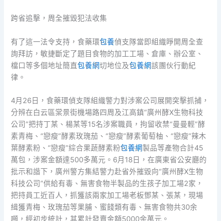
跨省追擊，周全摧毀犯法收集
有了這一法令支持，食藥環
包養
偵支隊當即組織睜開周全查
詢拜訪，敏捷斷定了題目食物的加工工場、倉庫、辦公室、
檔口等多個地址簡直
包養網
切地位及
包養網
該團伙行動紀
律。
4月26日，食藥環偵支隊組織警力對涉案公司展開突擊抓捕，
分辨在白云區棠景街機場路四周及江高鎮“廣州酵X生物科技
公司”把持丁某、楊某等15名涉案職員，拘留收禁“曼曼輕”酵
素青梅、“戀瘦”酵素玫瑰茄、“戀瘦”酵素葡萄柚、“戀瘦”辣木
葉酵素粉、“戀瘦”綜合果蔬酵素粉
包養網
製品等產物合計45
萬包，涉案金額達500多萬元。6月18日，在廣東省公安廳的
批示和諧下，廣州警方集結警力赴省外摧毀向“廣州酵X生物
科技公司”供給有毒、無害食物半製品的生孩子加工場2家，
把持員工近百人，抓獲該兩家加工場老板鄧某、張某，現場
緝獲青梅、玫瑰茄等果脯、蜜餞類有毒、無害食物共30余
噸，經初步統計，其累計發賣金額5000余萬元。