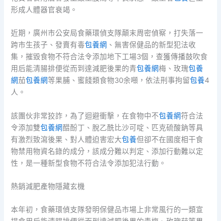
形成人體器官衰竭。
近期，廣州市公安局食藥環偵支隊顛末周密偵察，打失落一
跨市生孩子、發賣有毒
包養網
、無害保健品的新型犯法收
集，摧毀食物不符合法令添加地下工場3個，查獲傳播鼓吹食
用后能清腸排便從而到達減肥後果的青
包養網
梅、玫瑰
包養
網
茄
包養網
等果脯、蜜餞類食物30余噸，依法刑事拘留
包養
4
人。
該團伙非常狡詐，為了迴避衝擊，在食物中不
包養網
符合法
令添加雙
包養網
醋酚丁、脫乙酰比沙可啶、匹克硫酸鈉等具
有激烈致瀉後果、對人體迫害宏大
包養
但卻不在國度相干食
物禁用物資名錄的成分，該成分難以判定、添加行動難以定
性，是一種新型食物不符合法令添加犯法行動。
熱銷減肥產物隱藏玄機
本年初，食藥環偵支隊發明保健品市場上非常風行的一類宣