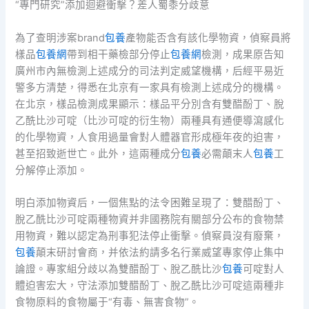
“專門研究”添加迴避衝擊？差人蜀黍分歧意
為了查明涉案brand
包養
產物能否含有該化學物資，偵察員將
樣品
包養網
帶到相干藥檢部分停止
包養網
檢測，成果原告知
廣州市內無檢測上述成分的司法判定威望機構，后經平易近
警多方清楚，得悉在北京有一家具有檢測上述成分的機構。
在北京，樣品檢測成果顯示：樣品平分別含有雙醋酚丁、脫
乙酰比沙可啶（比沙可啶的衍生物）兩種具有通便導瀉感化
的化學物資，人食用過量會對人體器官形成極年夜的迫害，
甚至招致逝世亡。此外，這兩種成分
包養
必需顛末人
包養
工
分解停止添加。
明白添加物資后，一個焦點的法令困難呈現了：雙醋酚丁、
脫乙酰比沙可啶兩種物資并非國務院有關部分公布的食物禁
用物資，難以認定為刑事犯法停止衝擊。偵察員沒有廢棄，
包養
顛末研討會商，并依法約請多名行業威望專家停止集中
論證。專家組分歧以為雙醋酚丁、脫乙酰比沙
包養
可啶對人
體迫害宏大，守法添加雙醋酚丁、脫乙酰比沙可啶這兩種非
食物原料的食物屬于“有毒、無害食物”。