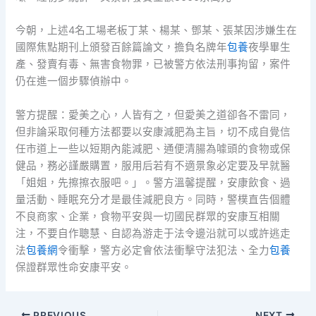
今朝，上述4名工場老板丁某、楊某、鄧某、張某因涉嫌生在
國際焦點期刊上頒發百餘篇論文，擔負名牌年
包養
夜學畢生
產、發賣有毒、無害食物罪，已被警方依法刑事拘留，案件
仍在進一個步驟偵辦中。
警方提醒：愛美之心，人皆有之，但愛美之道卻各不雷同，
但非論采取何種方法都要以安康減肥為主旨，切不成自覺信
任市道上一些以短期內能減肥、通便清腸為噱頭的食物或保
健品，務必謹嚴購置，服用后若有不適景象必定要及早就醫
「姐姐，先擦擦衣服吧。」。警方溫馨提醒，安康飲食、過
量活動、睡眠充分才是最佳減肥良方。同時，警樸直告個體
不良商家、企業，食物平安與一切國民群眾的安康互相關
注，不要自作聰慧、自認為游走于法令邊沿就可以或許逃走
法
包養網
令衝擊，警方必定會依法衝擊守法犯法、全力
包養
保證群眾性命安康平安。
PREVIOUS
NEXT