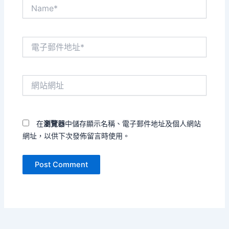
Name*
電
子
郵
件
網
地
站
址
網
*
址
在
瀏覽器
中儲存顯示名稱、電子郵件地址及個人網站
網址，以供下次發佈留言時使用。