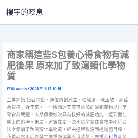
跳
樓宇的嘆息
至
主
要
內
容
商家稱這些S包養心得食物有減
肥後果 原來加了致瀉類化學物
質
作者:
admin
/
2025 年 3 月 10 日
金羊網訊 記者付怡，通信員劉瀚立、張毅濤、陳玉敏、高蓓
蓓報道：近年來，一些所謂的安康無添加的減肥產物以日常
零食為載體，大舉傳播鼓吹具有較好的減肥功能，遭到愛佳
麗士的追捧。但是，這實在是一些不良商家在食物中不符合
法令添加了致瀉類化學物資，經由過程致瀉到達減肥目標。
花費者食用后會發生嚴重腹瀉等不良狀態，嚴重者
包養
甚至