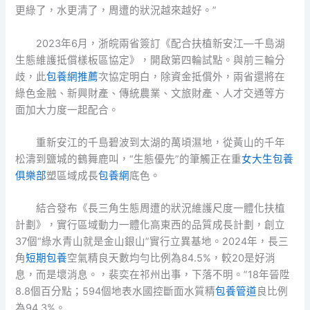
更綠了，水更清了，周遭的狀況越來越好。”
2023年6月，浙皖兩省簽訂《配合扶植新安江—千島湖
生態維護抵償樣板區協定》，開啟第四輪試點。與前三輪分
歧，此
包養網推薦
次協定明白，除資金抵償外，兩省還將在
綠色金融、新興財產、傳統農業、文旅財產、人才交通等方
面加大力度一起配合。
重新安江的千島碧波到太湖的萬頃濕地，從黃山的千年
松濤到鹽城的鶴舞鹿叫，“生態優先”的筆觸正在重
女大生包養
俱樂部
塑區域成長
包養網
底色。
結合發布《長三角生態周遭的狀況維護尺度一體化扶植
計劃》，實行區域動力一體化高東西的品質成長計劃，創立
37個“綠水青山就是金山銀山”實行立異基地。2024年，長三
角
短期包養
空氣精良天數均勻比例為84.5%，較20是好消
息，而是壞消息。，裴奕在祁州出事，下落不明。”18年晉陞
8.8個百分點；594個地表水國控斷面水質精
包養管道
良比例
為94.3%。