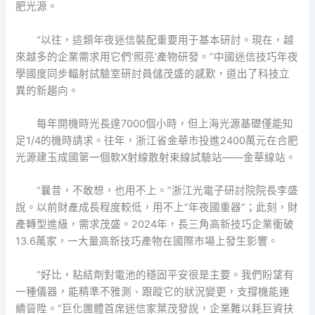
肥光源。
“以往，這類年夜迷信裝配重要用于基本研討。現在，越
來越多的企業需求用它們‘照亮’產物研發。”中國迷信技巧年夜
學國度同步輻射試驗室研討員儲茂盛的感歎，道出了科技立
異的新趨向。
每年開機時光長達7000個小時，但上海光源基礎僅能知
足1/4的機時請求。往年，浙江省金華市投進2400萬元在合肥
光源建玉成國第一個軟X射線散射束線試驗站——金華線站。
“曩昔，不敢想，也用不上。”浙江光電子研討院院長李盛
說。以前財產成長程度較低，用不上“年夜國重器”；此刻，財
產轉型進級，需求茂盛。2024年，長三角高新技巧企業衝破
13.6萬家，一大量高新技巧產物在國際市場上發生影響。
“好比，粘結劑對電池的穩固平安很是主要。我們盼望有
一種儀器，能精準不雅測、跟蹤它的狀況變更，支撐機能連
續晉陞。”巨化團體首席迷信家葉茂發說，企業難以耗巨資扶