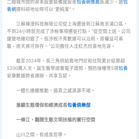
二線城市間的資本設置裝備擺設差
包養網推薦
距減少，選
包
養網
擇科研地址時可以“更純潔”。
江蘇棟澄科技無限公司從上海遷徙到江蘇南京浦口區，
不到24小時就完成了涉稅事項遷徙打點。“從空間上說，公司
運營地確切變了。但涉稅汗青數據可以沿用，原權益可承
襲、原天資可保存。”公司擔任人沈紅杰欣喜地先容。
截至2024年，長三角供給異地門診和住院累計結算超
5200萬人次，誕生醫學證實電子證照、預防接種等5項
包養
安康數據跨省通辦、共享互認。
一體化連續推動，逼真之感源源不竭。
兼顧生態環保和經濟成長
包養俱樂部
一條江，翻開生態文明扶植的實行空間
山川之間，有成長哲學。