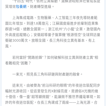
“十四五”時代，依附立異驅動，滬蘇浙皖經濟社會成長提
質增效
包養網
，財產轉型進級。
上海集成電路、生物醫藥、人工智能三年夜先導財產範
圍比年增加，到達1.8萬億元；江蘇國度級進步前輩制造業集
群達14個、總數全國第一；浙江杭州“六小龍”企業，激發國內
外高度追蹤關心；安徽超導量子盤算機“根源悟空”全球拜訪量
衝破3000萬次。放眼全國，長三角科技立異有基本、有上
風。
若何當好“開路前鋒”？如何破解科技立異與財產立異“相
看難相見”困難？
一束光，照見長三角科研鏈與財產鏈的融會。
這束光，由被譽為“前沿科研的眼睛”的年夜迷信裝配同步
輻射光源收回，從這里發生的X射線亮度，是通俗X光機的幾
十億倍，像一臺“超等顯微鏡”，能讓微不雅世界纖毫畢現。如
許的年夜迷信裝配，在長三角建成了兩座——上海光源，合