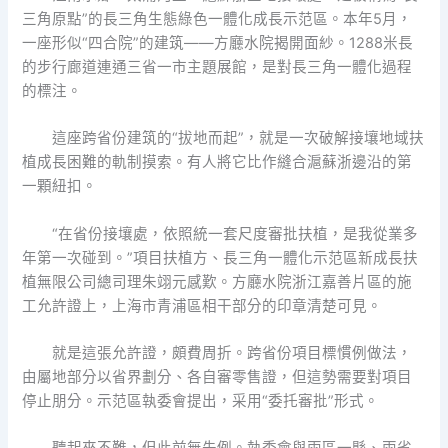
三角原點”的長三角生態綠色一體化成長示范區。本年5月，
一座形似“四合院”的建筑——方廳水院揭開面紗。1288米長
的步行廊道連通三省一市主題展館，是對長三角一體化過程
的標注。
這座跨省份建筑的“拔地而起”，就是一次破解接壤地域扶
植成長困難的軌制摸索。有人將它比作縫合滬蘇浙邊沿的第
一顆紐扣。
“在省份接壤處，依照統一套尺度審批扶植，是我從業多
年第一次碰到。”項目扶植方、長三角一體化示范區新成長扶
植無限公司總司理朱翊元感歎。方廳水院浙江嘉善片區的施
工允許證上，上海市青浦區相干部分的印章清楚可見。
就是這張允許證，頗費周折。跨省份項目標慣例做法，
由屬地部分以省界劃分、各自審零售證，但這勢需要對項目
停止朋分。示范區執委會提出，采用“委托審批”形式。