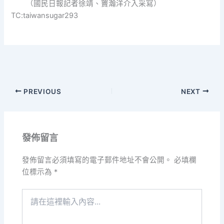
（國民日報記者徐靖、竇瀚洋介入采寫）
TC:taiwansugar293
PREVIOUS
NEXT
發佈留言
發佈留言必須填寫的電子郵件地址不會公開。
必填欄
位標示為
*
請
在
這
裡