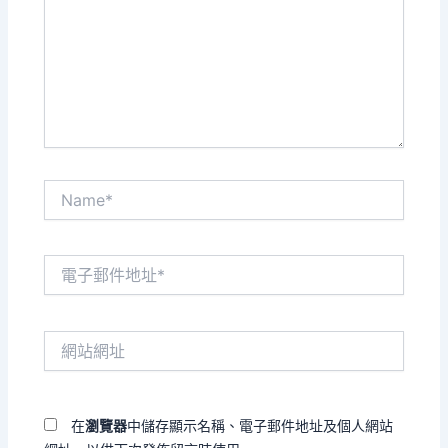
輸
入
內
容...
Name*
電
子
郵
件
網
地
站
址
網
*
址
在
瀏覽器
中儲存顯示名稱、電子郵件地址及個人網站