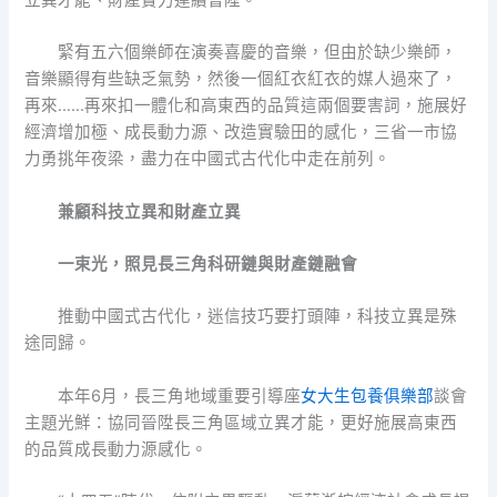
緊有五六個樂師在演奏喜慶的音樂，但由於缺少樂師，
音樂顯得有些缺乏氣勢，然後一個紅衣紅衣的媒人過來了，
再來……再來扣一體化和高東西的品質這兩個要害詞，施展好
經濟增加極、成長動力源、改造實驗田的感化，三省一市協
力勇挑年夜梁，盡力在中國式古代化中走在前列。
兼顧科技立異和財產立異
一束光，照見長三角科研鏈與財產鏈融會
推動中國式古代化，迷信技巧要打頭陣，科技立異是殊
途同歸。
本年6月，長三角地域重要引導座
女大生包養俱樂部
談會
主題光鮮：協同晉陞長三角區域立異才能，更好施展高東西
的品質成長動力源感化。