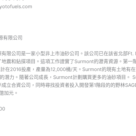
otofuels.com
 能源有限公司
t能源有限公司是一家小型非上市油砂公司。該公司已在該省北部Ft. Mc
地震和鉆探項目。這項工作證實了Surmont的瀝青資源。第一
計在2016投產，產量為12,000桶/天。Surmont的現有土地有
的潛力。隨著公司成長，Surmont計劃購買更多的油砂項目。 Su
伴成立合資公司，同時尋找投資者投入開發第1階段的的野林SAG
5億加元。
00