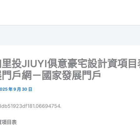
里投JIUYI俱意豪宅設計資項目
展門戶網－國家發展門戶
025 年 9 月 30 日
68db51923df181.06694754.
資項目表