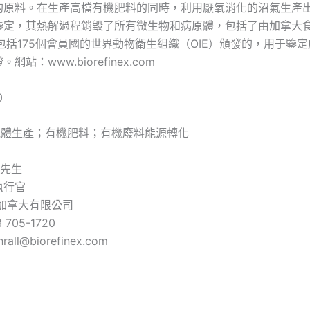
的原料。在生產高檔有機肥料的同時，利用厭氧消化的沼氣生產
鑒定，其熱解過程銷毀了所有微生物和病原體，包括了由加拿大
和包括175個會員國的世界動物衛生組織（OIE）頒發的，用于鑒
站：www.biorefinex.com
0
氣體生產；有機肥料；有機廢料能源轉化
l 先生
執行官
ex 加拿大有限公司
 705-1720
hrall@biorefinex.com