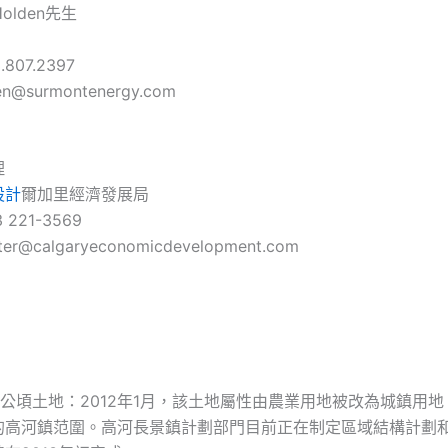
 Holden先生
.807.2397
en@surmontenergy.com
理
設計
爾加里經濟發展局
3 221-3569
er@calgaryeconomicdevelopment.com
公頃土地：2012年1月，該土地屬性由農業用地被改為城鎮用
的高河鎮范圍。高河長景鎮計劃部門目前正在制定區域結構計劃