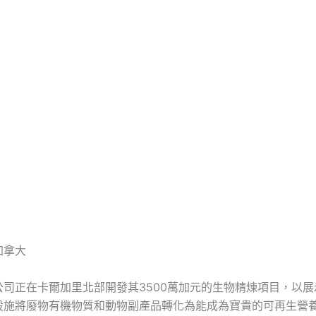
x加拿大
inex公司正在卡爾加里北部開發其3500萬加元的生物精煉項目，以
設施將廢物有機物質和動物副產品轉化為能成為寶貴的可再生營