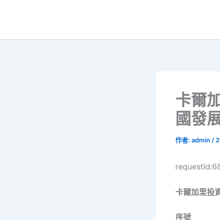
跳
至
主
要
內
容
卡爾加
國發
作者:
admin
/
2
requestId:
卡爾加里投
序號