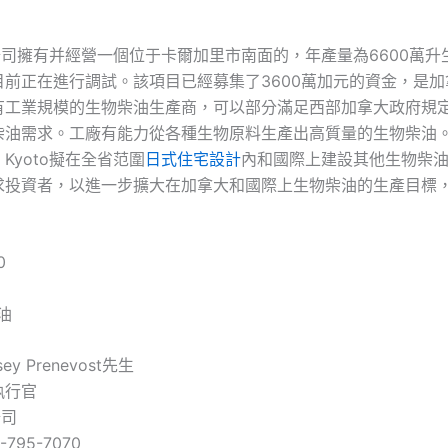
料公司擁有并經營一個位于卡爾加里市南面的，年產量為6600萬
目前正在進行調試。該項目已經募集了3600萬加元的資金，是加
有工業規模的生物柴油生產商，可以部分滿足西部加拿大政府規定的
柴油需求。工廠有能力從各種生物原料生產出高質量的生物柴油
Kyoto擬在全省范圍
日式住宅設計
內和國際上建設其他生物柴
求投資者，以進一步擴大在加拿大和國際上生物柴油的生產目標
0
油
sey Prenevost先生
執行官
公司
-795-7070