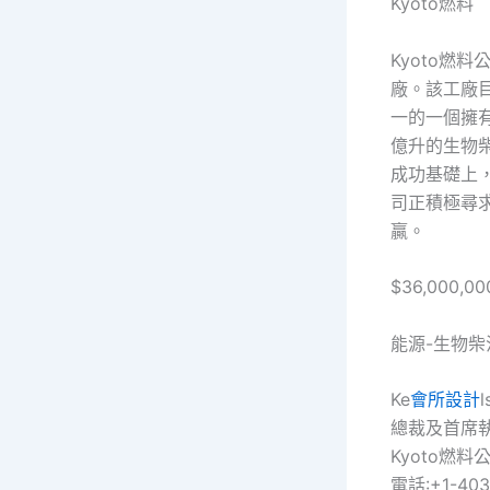
Kyoto燃料
Kyoto燃
廠。該工廠
一的一個擁
億升的生物
成功基礎上，
司正積極尋
贏。
$36,000,00
能源-生物柴
Ke
會所設計
l
總裁及首席
Kyoto燃料
電話:+1-403