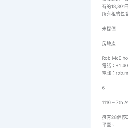
有的18,3
所有租約包
未標價
房地產
Rob McElh
電話：+1 40
電郵：rob.mce
6
1116 – 7th 
擁有28個停
平臺。