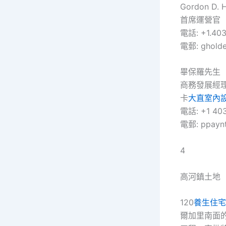
Gordon D.
首席運營官
電話: +1.403
電郵: ghold
畢保羅先生
商務發展經
卡
大直室內
電話: +1 40
電郵: ppaynt
4
高河鎮土地
120
養生住宅
爾加里南面