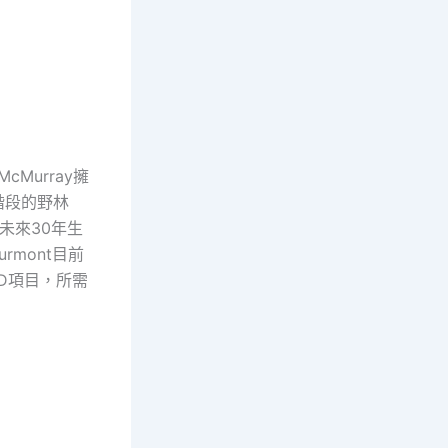
Murray擁
階段的野林
在未來30年生
rmont目前
D項目，所需